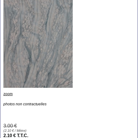
zoom
photos non contractuelles
3
.00
€
(
2.10
€
/ Mètre)
2
.10
€
T.T.C.