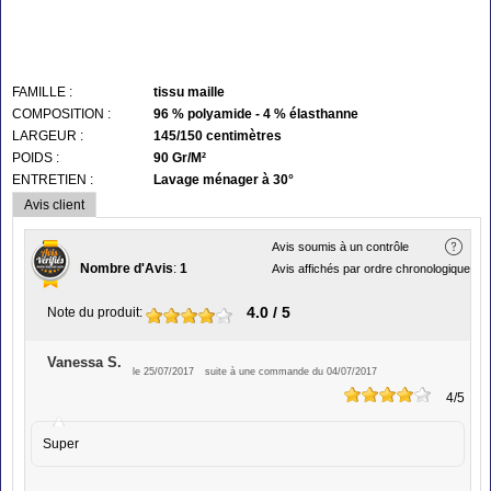
FAMILLE :
tissu maille
COMPOSITION :
96 % polyamide - 4 % élasthanne
LARGEUR :
145/150 centimètres
POIDS :
90 Gr/M²
ENTRETIEN :
Lavage ménager à 30°
Avis client
Avis soumis à un contrôle
Nombre d'Avis
:
1
Avis affichés par ordre chronologique
4.0
/ 5
Note du produit
:
Vanessa S.
le 25/07/2017
suite à une commande du 04/07/2017
4
/5
Super