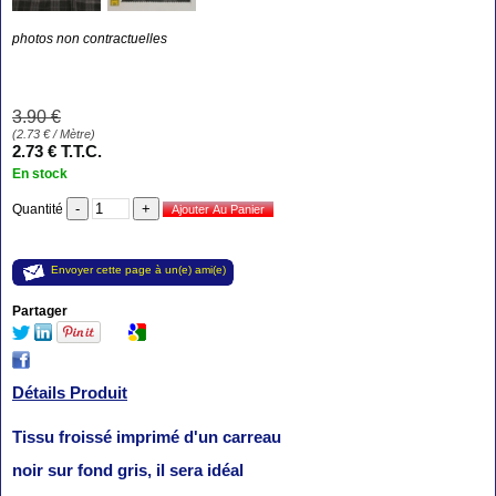
photos non contractuelles
3
.90
€
(
2.73
€
/ Mètre)
2
.73
€
T.T.C.
En stock
Quantité
Envoyer cette page à un(e) ami(e)
Partager
Détails Produit
Tissu froissé imprimé d'un carreau
noir sur fond gris, il sera idéal