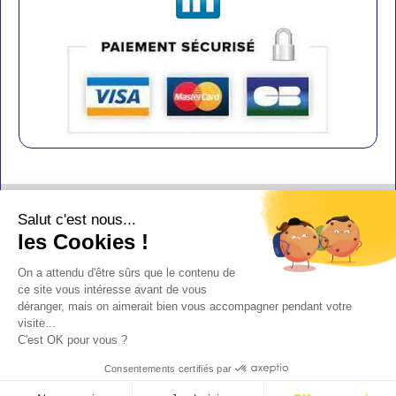
Contact
Salut c'est nous...
Aide
les Cookies !
Conditions de vente
On a attendu d'être sûrs que le contenu de
Copyright
ce site vous intéresse avant de vous
déranger, mais on aimerait bien vous accompagner pendant votre
Mentions légales
visite...
C'est OK pour vous ?
Design : Doudot
Y-Proximité / Aliénor.net
Consentements certifiés par