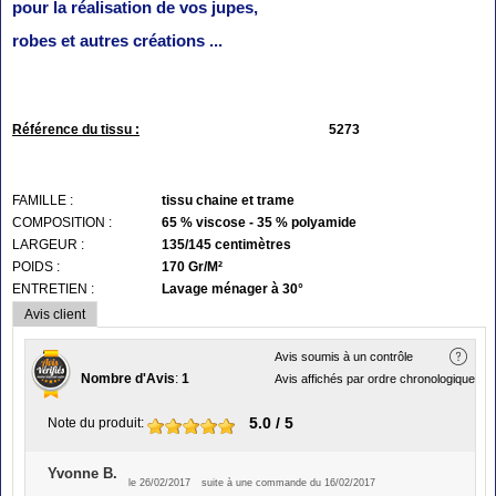
pour la réalisation de vos jupes,
robes et autres créations ...
Référence du tissu :
5273
FAMILLE :
tissu chaine et trame
COMPOSITION :
65 % viscose - 35 % polyamide
LARGEUR :
135/145 centimètres
POIDS :
170 Gr/M²
ENTRETIEN :
Lavage ménager à 30°
Avis client
Avis soumis à un contrôle
Nombre d'Avis
:
1
Avis affichés par ordre chronologique
5.0
/ 5
Note du produit
:
Yvonne B.
le 26/02/2017
suite à une commande du 16/02/2017