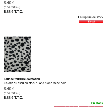
8
.40
€
(5.88
€
/Mètre)
5
.88
€
T.T.C.
En rupture de stock
Fausse fourrure dalmatien
Coloris du tissu en stock : Fond blanc tache noir
8
.40
€
(5.88
€
/Mètre)
5
.88
€
T.T.C.
En stock