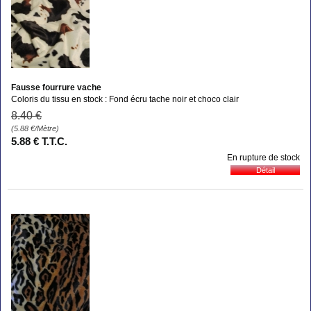
Fausse fourrure vache
Coloris du tissu en stock : Fond écru tache noir et choco clair
8
.40
€
(5.88
€
/Mètre)
5
.88
€
T.T.C.
En rupture de stock