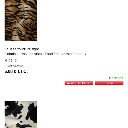
Fausse fourrure tigre
Coloris du tissu en stock : Fond écru dessin noir roux
8
.40
€
(5.88
€
/Mètre)
5
.88
€
T.T.C.
En stock