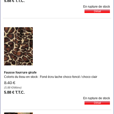
5
.88
€
T.T.C.
En rupture de stock
Fausse fourrure girafe
Coloris du tissu en stock : Fond écru tache choco foncé / choco clair
8
.40
€
(5.88
€
/Mètre)
5
.88
€
T.T.C.
En rupture de stock