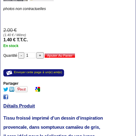
photos non contractuelles
2
.00
€
(
1.40
€
/ Mètre)
1
.40
€
T.T.C.
En stock
Quantité
Envoyer cette page à un(e) ami(e)
Partager
Détails Produit
Tissu froissé imprimé d'un dessin d'inspiration
provencale, dans somptueux camaïeu de gris,