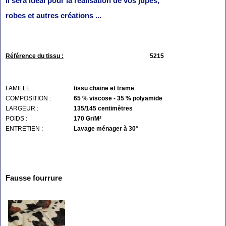
il sera idéal pour la réalisation de vos jupes,
robes et autres créations ...
Référence du tissu :
5215
FAMILLE :
tissu chaine et trame
COMPOSITION :
65 % viscose - 35 % polyamide
LARGEUR :
135/145 centimètres
POIDS :
170 Gr/M²
ENTRETIEN :
Lavage ménager à 30°
Fausse fourrure