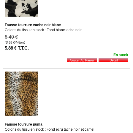
Fausse fourrure vache noir blanc
Coloris du tissu en stock : Fond blanc tache noir
8
.40
€
(5.88
€
/Mètre)
5
.88
€
T.T.C.
En stock
Fausse fourrure puma
Coloris du tissu en stock : Fond écru tache noir et camel