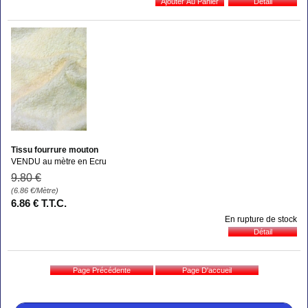
Tissu fourrure mouton
VENDU au mètre en Ecru
9
.80
€
(6.86
€
/Mètre)
6
.86
€
T.T.C.
En rupture de stock