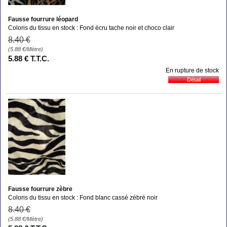
Fausse fourrure léopard
Coloris du tissu en stock : Fond écru tache noir et choco clair
8
.40
€
(5.88
€
/Mètre)
5
.88
€
T.T.C.
En rupture de stock
Fausse fourrure zèbre
Coloris du tissu en stock : Fond blanc cassé zébré noir
8
.40
€
(5.88
€
/Mètre)