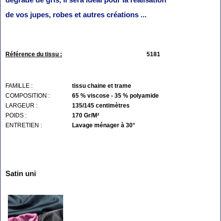
de vos jupes, robes et autres créations ...
Référence du tissu :
5181
FAMILLE :
tissu chaine et trame
COMPOSITION :
65 % viscose - 35 % polyamide
LARGEUR :
135/145 centimètres
POIDS :
170 Gr/M²
ENTRETIEN :
Lavage ménager à 30°
Satin uni