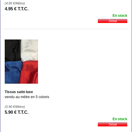
(4.95
€
/Mètre)
4
.95
€
T.T.C.
En stock
Tissus satin luxe
vendu au mètre en 5 coloris
(5.90
€
/Mètre)
5
.90
€
T.T.C.
En stock