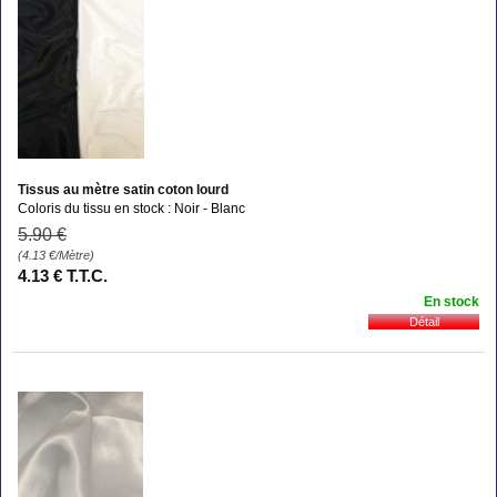
Tissus au mètre satin coton lourd
Coloris du tissu en stock : Noir - Blanc
5
.90
€
(4.13
€
/Mètre)
4
.13
€
T.T.C.
En stock