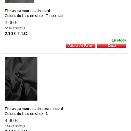
Tissus au mètre satin lourd
Coloris du tissu en stock : Taupe clair
3
.00
€
(2.10
€
/Mètre)
2
.10
€
T.T.C.
En stock
Tissus au mètre satin stretch lourd
Coloris du tissu en stock : Noir
4
.90
€
(3.43
€
/Mètre)