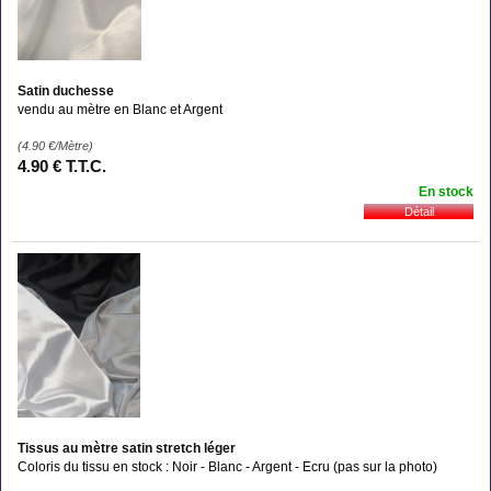
Satin duchesse
vendu au mètre en Blanc et Argent
(4.90
€
/Mètre)
4
.90
€
T.T.C.
En stock
Tissus au mètre satin stretch léger
Coloris du tissu en stock : Noir - Blanc - Argent - Ecru (pas sur la photo)