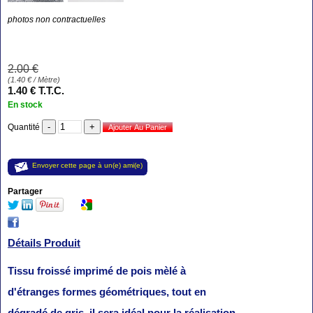
photos non contractuelles
2
.00
€
(
1.40
€
/ Mètre)
1
.40
€
T.T.C.
En stock
Quantité
Envoyer cette page à un(e) ami(e)
Partager
Détails Produit
Tissu froissé imprimé de pois mèlé à
d'étranges formes géométriques, tout en
dégradé de gris, il sera idéal pour la réalisation