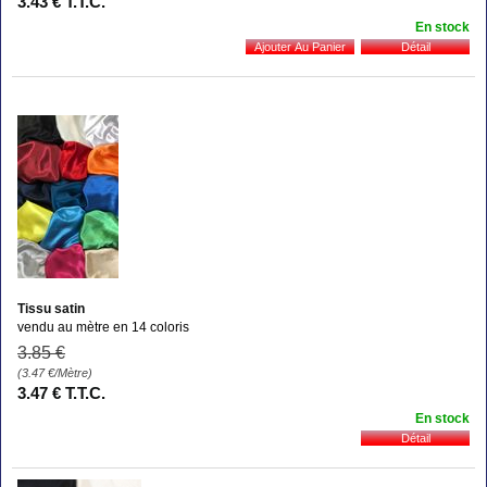
3
.43
€
T.T.C.
En stock
Tissu satin
vendu au mètre en 14 coloris
3
.85
€
(3.47
€
/Mètre)
3
.47
€
T.T.C.
En stock