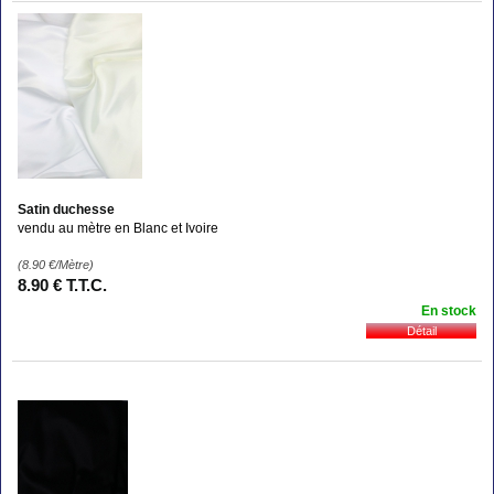
Satin duchesse
vendu au mètre en Blanc et Ivoire
(8.90
€
/Mètre)
8
.90
€
T.T.C.
En stock