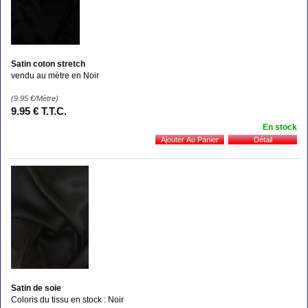
Satin coton stretch
vendu au mètre en Noir
(9.95
€
/Mètre)
9
.95
€
T.T.C.
En stock
Satin de soie
Coloris du tissu en stock : Noir