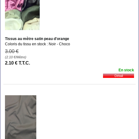
Tissus au mètre satin peau d'orange
Coloris du tissu en stock : Noir - Choco
3
.00
€
(2.10
€
/Mètre)
2
.10
€
T.T.C.
En stock