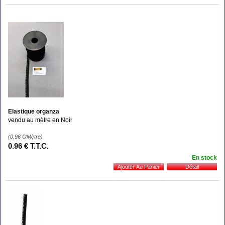
Elastique organza
vendu au mètre en Noir
(0.96
€
/Mètre)
0
.96
€
T.T.C.
En stock