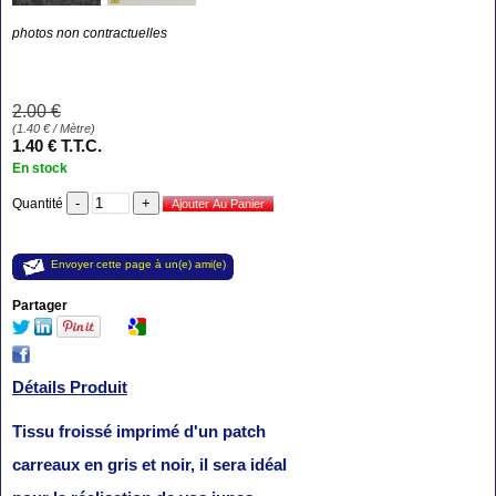
photos non contractuelles
2
.00
€
(
1.40
€
/ Mètre)
1
.40
€
T.T.C.
En stock
Quantité
Envoyer cette page à un(e) ami(e)
Partager
Détails Produit
Tissu froissé imprimé d'un patch
carreaux en gris et noir, il sera idéal