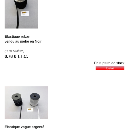
Elastique ruban
vendu au mètre en Noir
(0.78
€
/Mètre)
0
.78
€
T.T.C.
En rupture de stock
Elastique vague argenté