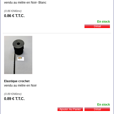
vendu au mètre en Noir- Blanc
(0.86
€
/Mètre)
0
.86
€
T.T.C.
En stock
Elastique crochet
vendu au mètre en Noir
(0.89
€
/Mètre)
0
.89
€
T.T.C.
En stock