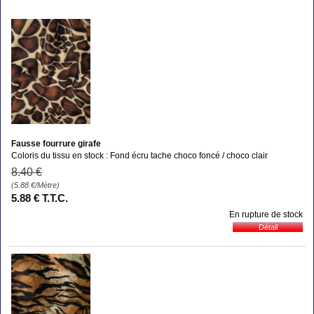
Fausse fourrure girafe
Coloris du tissu en stock : Fond écru tache choco foncé / choco clair
8
.40
€
(5.88
€
/Mètre)
5
.88
€
T.T.C.
En rupture de stock