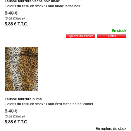
Fausse fourrure vache noir blanc
Coloris du tissu en stock : Fond blanc tache noir
8
.40
€
(5.88
€
/Mètre)
5
.88
€
T.T.C.
En stock
Fausse fourrure puma
Coloris du tissu en stock : Fond écru tache noir et camel
8
.40
€
(5.88
€
/Mètre)
5
.88
€
T.T.C.
En rupture de stock