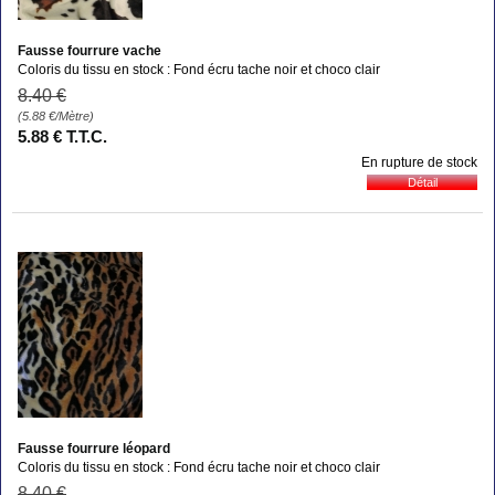
Fausse fourrure vache
Coloris du tissu en stock : Fond écru tache noir et choco clair
8
.40
€
(5.88
€
/Mètre)
5
.88
€
T.T.C.
En rupture de stock
Fausse fourrure léopard
Coloris du tissu en stock : Fond écru tache noir et choco clair
8
.40
€