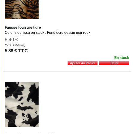
Fausse fourrure tigre
Coloris du tissu en stock : Fond écru dessin noir roux
8
.40
€
(5.88
€
/Mètre)
5
.88
€
T.T.C.
En stock