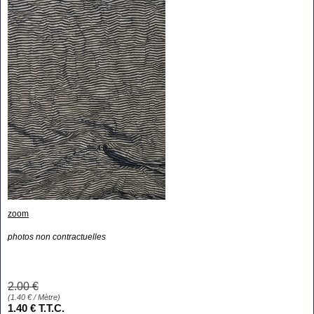
zoom
photos non contractuelles
2
.00
€
(
1.40
€
/ Mètre)
1
.40
€
T.T.C.