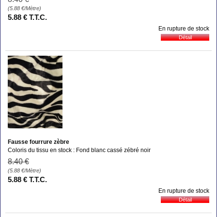
(5.88
€
/Mètre)
5
.88
€
T.T.C.
En rupture de stock
Fausse fourrure zèbre
Coloris du tissu en stock : Fond blanc cassé zébré noir
8
.40
€
(5.88
€
/Mètre)
5
.88
€
T.T.C.
En rupture de stock