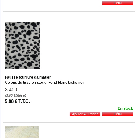
Fausse fourrure dalmatien
Coloris du tissu en stock : Fond blanc tache noir
8
.40
€
(5.88
€
/Mètre)
5
.88
€
T.T.C.
En stock