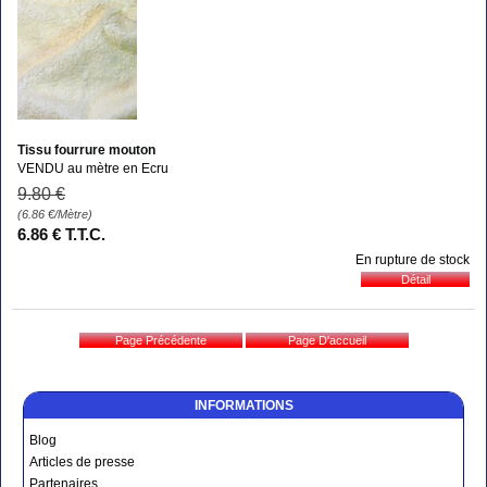
Tissu fourrure mouton
VENDU au mètre en Ecru
9
.80
€
(6.86
€
/Mètre)
6
.86
€
T.T.C.
En rupture de stock
INFORMATIONS
Blog
Articles de presse
Partenaires