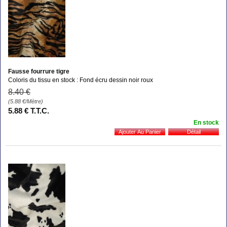
Fausse fourrure tigre
Coloris du tissu en stock : Fond écru dessin noir roux
8
.40
€
(5.88
€
/Mètre)
5
.88
€
T.T.C.
En stock