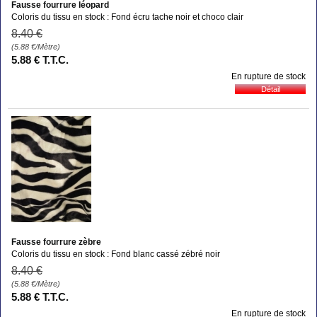
Fausse fourrure léopard
Coloris du tissu en stock : Fond écru tache noir et choco clair
8
.40
€
(5.88
€
/Mètre)
5
.88
€
T.T.C.
En rupture de stock
Fausse fourrure zèbre
Coloris du tissu en stock : Fond blanc cassé zébré noir
8
.40
€
(5.88
€
/Mètre)
5
.88
€
T.T.C.
En rupture de stock