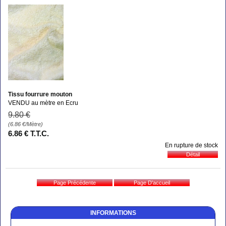
Tissu fourrure mouton
VENDU au mètre en Ecru
9
.80
€
(6.86
€
/Mètre)
6
.86
€
T.T.C.
En rupture de stock
INFORMATIONS