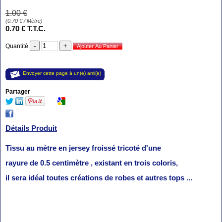
1
.00
€
(
0.70
€
/ Mètre)
0
.70
€
T.T.C.
Quantité
Envoyer cette page à un(e) ami(e)
Partager
Détails Produit
Tissu au mètre en jersey froissé tricoté d'une
rayure de 0.5 centimètre , existant en trois coloris,
il sera idéal toutes créations de robes et autres tops ...