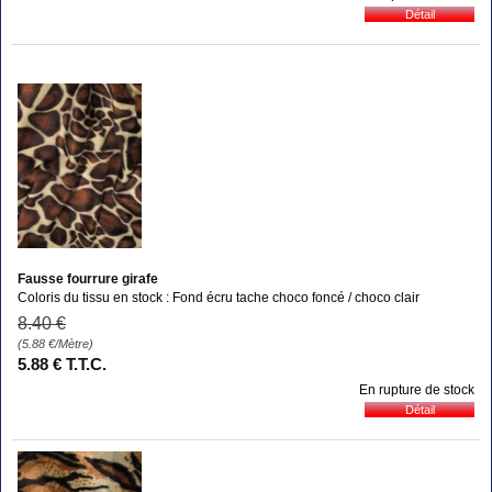
Fausse fourrure girafe
Coloris du tissu en stock : Fond écru tache choco foncé / choco clair
8
.40
€
(5.88
€
/Mètre)
5
.88
€
T.T.C.
En rupture de stock