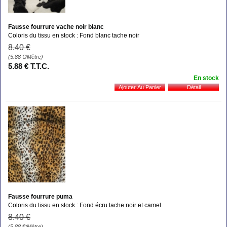
Fausse fourrure vache noir blanc
Coloris du tissu en stock : Fond blanc tache noir
8
.40
€
(5.88
€
/Mètre)
5
.88
€
T.T.C.
En stock
Fausse fourrure puma
Coloris du tissu en stock : Fond écru tache noir et camel
8
.40
€
(5.88
€
/Mètre)