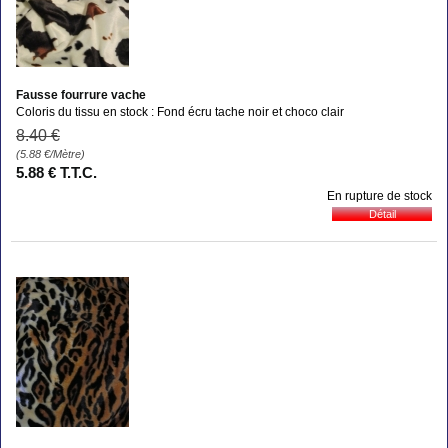
Fausse fourrure vache
Coloris du tissu en stock : Fond écru tache noir et choco clair
8
.40
€
(5.88
€
/Mètre)
5
.88
€
T.T.C.
En rupture de stock