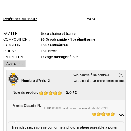
Référence du tissu :
5424
FAMILLE :
tissu chaine et trame
COMPOSITION :
96 % polyamide - 4 % élasthanne
LARGEUR :
150 centimètres
POIDS :
150 Gr/M²
ENTRETIEN :
Lavage ménager à 30°
Avis client
Avis soumis à un contrôle
Nombre d'Avis
:
2
Avis affichés par ordre chronologique
5.0
/ 5
Note du produit
:
Marie-Claude R.
le 04/08/2019
suite à une commande du 25/07/2019
5
/5
Très joli tissu, imprimé conforme à photo, matière agréable à porter.