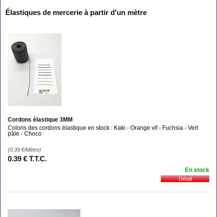
Élastiques de mercerie à partir d'un mètre
Cordons élastique 3MM
Coloris des cordons élastique en stock : Kaki - Orange vif - Fuchsia - Vert
pâle - Choco
(0.39
€
/Mètre)
0
.39
€
T.T.C.
En stock