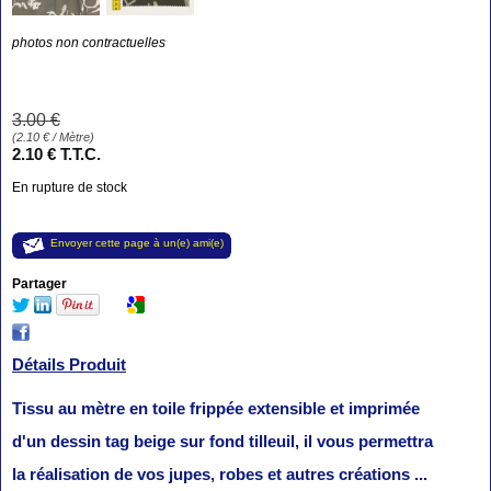
photos non contractuelles
3
.00
€
(
2.10
€
/ Mètre)
2
.10
€
T.T.C.
En rupture de stock
Envoyer cette page à un(e) ami(e)
Partager
Détails Produit
Tissu au mètre en toile frippée extensible et imprimée
d'un dessin tag beige sur fond tilleuil, il vous permettra
la réalisation de vos jupes, robes et autres créations ...