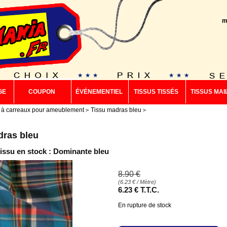
m
GE
COUPON
ÉVÉNEMENTIEL
TISSUS TISSÉS
TISSUS MAI
 à carreaux pour ameublement
Tissu madras bleu
dras bleu
tissu en stock : Dominante bleu
8
.90
€
(
6.23
€
/ Mètre)
6
.23
€
T.T.C.
En rupture de stock