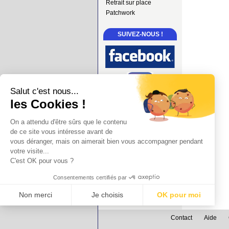
Retrait sur place
Patchwork
SUIVEZ-NOUS !
Salut c'est nous...
les Cookies !
On a attendu d'être sûrs que le contenu
de ce site vous intéresse avant de
vous déranger, mais on aimerait bien vous accompagner pendant
votre visite...
C'est OK pour vous ?
Consentements certifiés par
Non merci
Je choisis
OK pour moi
Axeptio consent
Plateforme de Gestion du Consentement : Personnalisez vos Options
Contact
Aide