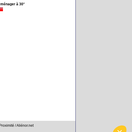
 ménager à 30°
Proximité / Aliénor.net