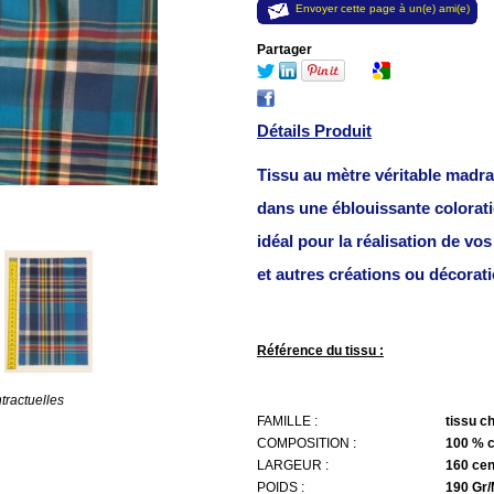
Envoyer cette page à un(e) ami(e)
Partager
Détails Produit
Tissu au mètre véritable madra
dans une éblouissante coloratio
idéal pour la réalisation de vo
et autres créations ou décoratio
Référence du tissu :
tractuelles
FAMILLE :
tissu c
COMPOSITION :
100 % 
LARGEUR :
160 cen
POIDS :
190 Gr/