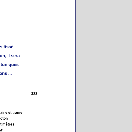
s tissé
n, il sera
s tuniques
ns ...
323
haine et trame
coton
timètres
M²