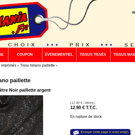
m
GE
COUPON
ÉVÉNEMENTIEL
TISSUS TISSÉS
TISSUS MAI
 imprimés
Tissu milano paillette
ano paillette
tre Noir paillette argent
(
12.90
€
/ Mètre)
12
.90
€
T.T.C.
En rupture de stock
Envoyer cette page à un(e) ami(e)