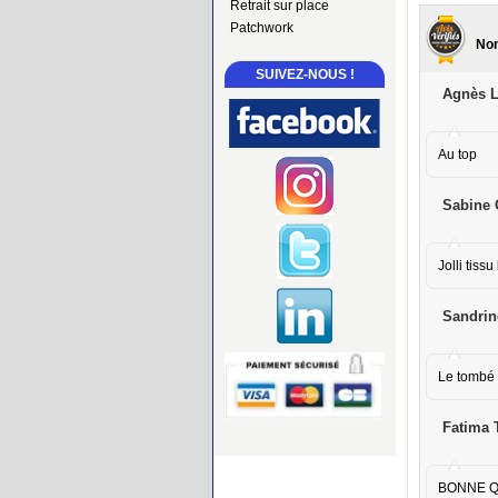
Retrait sur place
Patchwork
Nom
SUIVEZ-NOUS !
Agnès L
Au top
Sabine 
Jolli tissu
Sandrin
Le tombé e
Fatima 
BONNE Q