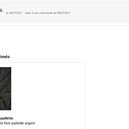
B.
le 19/07/2017
suite à une commande du 08/07/2017
et épais
rimés
paillette
e Noir paillette argent