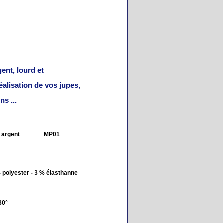
gent, lourd et
réalisation de vos jupes,
ns ...
r argent
MP01
 polyester - 3 % élasthanne
30°