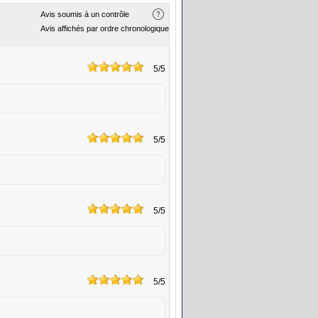
Avis soumis à un contrôle
Avis affichés par ordre chronologique
5
/5
5
/5
5
/5
5
/5