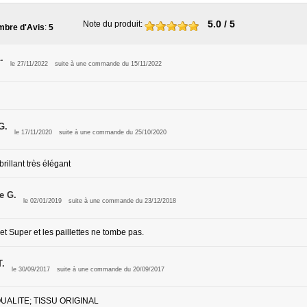
5.0
/ 5
Note du produit
:
bre d'Avis
:
5
.
le 27/11/2022
suite à une commande du 15/11/2022
G.
le 17/11/2020
suite à une commande du 25/10/2020
 brillant très élégant
e G.
le 02/01/2019
suite à une commande du 23/12/2018
t Super et les paillettes ne tombe pas.
T.
le 30/09/2017
suite à une commande du 20/09/2017
UALITE; TISSU ORIGINAL