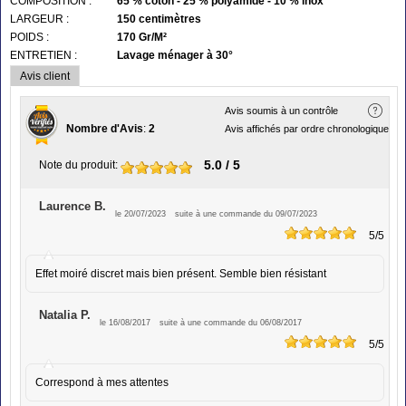
COMPOSITION :
65 % coton - 25 % polyamide - 10 % inox
LARGEUR :
150 centimètres
POIDS :
170 Gr/M²
ENTRETIEN :
Lavage ménager à 30°
Avis client
Avis soumis à un contrôle
Nombre d'Avis
:
2
Avis affichés par ordre chronologique
5.0
/ 5
Note du produit
:
Laurence B.
le 20/07/2023
suite à une commande du 09/07/2023
5
/5
Effet moiré discret mais bien présent. Semble bien résistant
Natalia P.
le 16/08/2017
suite à une commande du 06/08/2017
5
/5
Correspond à mes attentes