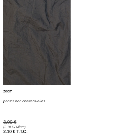
zoom
photos non contractuelles
3
.00
€
(
2.10
€
/ Mètre)
2
.10
€
T.T.C.