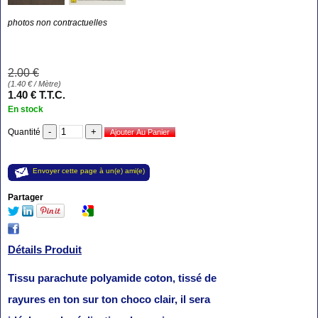
photos non contractuelles
2
.00
€
(
1.40
€
/ Mètre)
1
.40
€
T.T.C.
En stock
Quantité
Envoyer cette page à un(e) ami(e)
Partager
Détails Produit
Tissu parachute polyamide coton, tissé de
rayures en ton sur ton choco clair, il sera