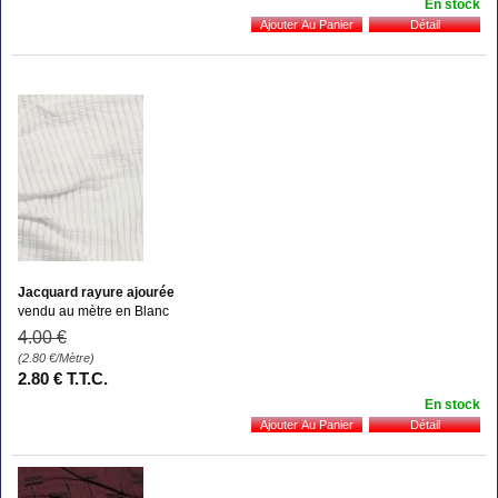
En stock
Jacquard rayure ajourée
vendu au mètre en Blanc
4
.00
€
(2.80
€
/Mètre)
2
.80
€
T.T.C.
En stock