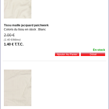
Tissu maille jacquard patchwork
Coloris du tissu en stock : Blanc
2
.00
€
(1.40
€
/Mètre)
1
.40
€
T.T.C.
En stock