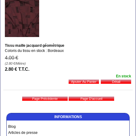
Tissu maille jacquard géométrique
Coloris du tissu en stock : Bordeaux
4
.00
€
(2.80
€
/Mètre)
2
.80
€
T.T.C.
En stock
INFORMATIONS
Blog
Articles de presse