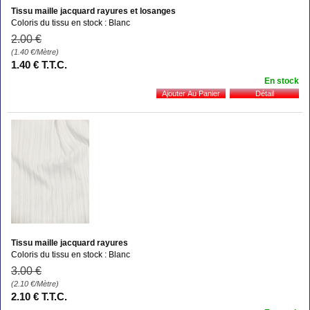
Tissu maille jacquard rayures et losanges
Coloris du tissu en stock : Blanc
2
.00
€
(1.40
€
/Mètre)
1
.40
€
T.T.C.
En stock
Tissu maille jacquard rayures
Coloris du tissu en stock : Blanc
3
.00
€
(2.10
€
/Mètre)
2
.10
€
T.T.C.