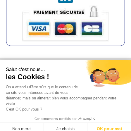
Contact
Salut c'est nous...
Aide
les Cookies !
Conditions de vente
On a attendu d'être sûrs que le contenu de
Copyright
ce site vous intéresse avant de vous
déranger, mais on aimerait bien vous accompagner pendant votre
Mentions légales
visite...
Design : Doudot
C'est OK pour vous ?
Y-Proximité / Aliénor.net
Consentements certifiés par
Non merci
Je choisis
OK pour moi