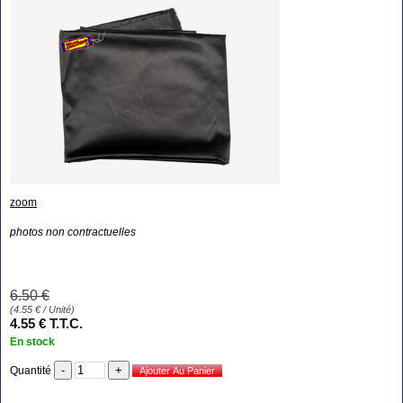
zoom
photos non contractuelles
6
.50
€
(
4.55
€
/ Unité)
4
.55
€
T.T.C.
En stock
Quantité