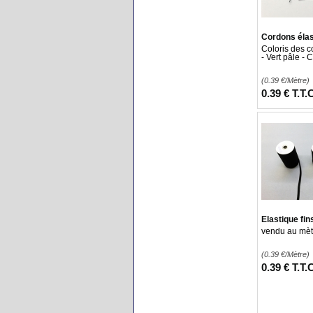
Cordons éla
Coloris des c
- Vert pâle -
(0.39
€
/Mètre)
0
.39
€
T.T.
Elastique fin
vendu au mèt
(0.39
€
/Mètre)
0
.39
€
T.T.