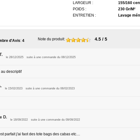
LARGEUR :
155/160 cen
POIDS :
230 Gr/M²
ENTRETIEN :
Lavage mén
4.5
/ 5
Note du produit
:
bre d'Avis
:
4
T.
le 28/12/2025
suite à une commande du 08/12/2025
au descriptif
.
le 15/02/2023
suite à une commande du 06/02/2023
e D.
le 18/09/2022
suite à une commande du 09/09/2022
st parfait j'ai faot des tote bags des cabas etc....