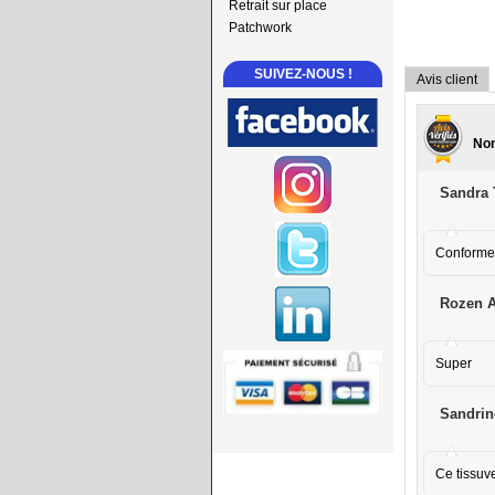
Retrait sur place
Patchwork
SUIVEZ-NOUS !
Avis client
Nom
Sandra 
Conforme 
Rozen A
Super
Sandrin
Ce tissuve