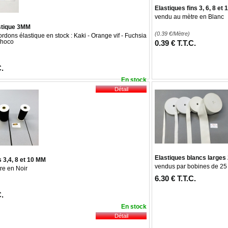
Elastiques fins 3, 6, 8 et
vendu au mètre en Blanc
stique 3MM
(0.39
€
/Mètre)
ordons élastique en stock : Kaki - Orange vif - Fuchsia
 Choco
0
.39
€
T.T.C.
C.
En stock
Elastiques blancs larges 
s 3,4, 8 et 10 MM
vendus par bobines de 25
re en Noir
6
.30
€
T.T.C.
C.
En stock