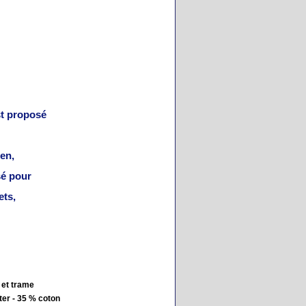
st proposé
ien,
sé pour
ets,
 et trame
ter - 35 % coton