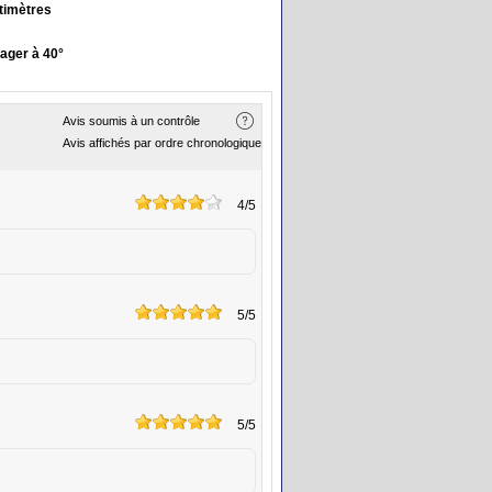
timètres
ager à 40°
Avis soumis à un contrôle
Avis affichés par ordre chronologique
4
/5
5
/5
5
/5