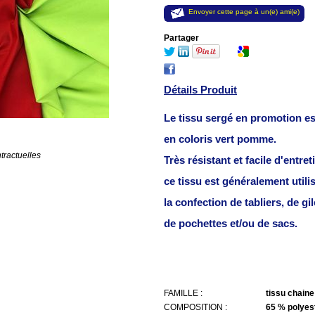
Envoyer cette page à un(e) ami(e)
Partager
Détails Produit
Le tissu sergé en promotion e
en coloris vert pomme.
tractuelles
Très résistant et facile d'entret
ce tissu est généralement utili
la confection de tabliers, de gil
de pochettes et/ou de sacs.
FAMILLE :
tissu chaine
COMPOSITION :
65 % polyes