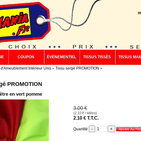
m
GE
COUPON
ÉVÉNEMENTIEL
TISSUS TISSÉS
TISSUS MAI
 d'Ameublement Intérieur Unis
Tissu sergé PROMOTION
ergé PROMOTION
ètre en vert pomme
3
.00
€
(
2.10
€
/ Mètre)
2
.10
€
T.T.C.
Quantité