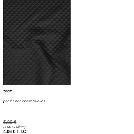
zoom
photos non contractuelles
5
.80
€
(
4.06
€
/ Mètre)
4
.06
€
T.T.C.