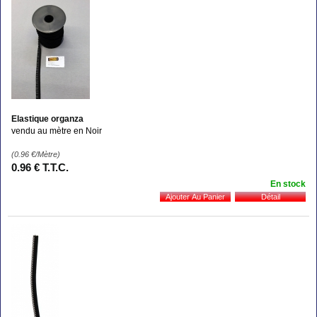
Elastique organza
vendu au mètre en Noir
(0.96
€
/Mètre)
0
.96
€
T.T.C.
En stock