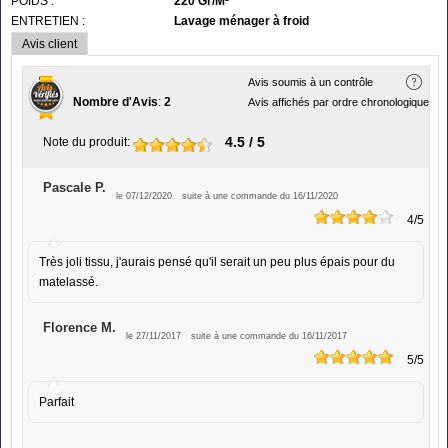
POIDS :
220 Gr/M²
ENTRETIEN :
Lavage ménager à froid
Avis client
Avis soumis à un contrôle
Nombre d'Avis
:
2
Avis affichés par ordre chronologique
4.5
/ 5
Note du produit
:
Pascale P.
le 07/12/2020
suite à une commande du 16/11/2020
4
/5
Très joli tissu, j'aurais pensé qu'il serait un peu plus épais pour du
matelassé.
Florence M.
le 27/11/2017
suite à une commande du 16/11/2017
5
/5
Parfait