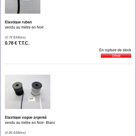
Elastique ruban
vendu au mètre en Noir
(0.78
€
/Mètre)
0
.78
€
T.T.C.
En rupture de stock
Elastique vague argenté
vendu au mètre en Noir- Blanc
(0.86
€
/Mètre)