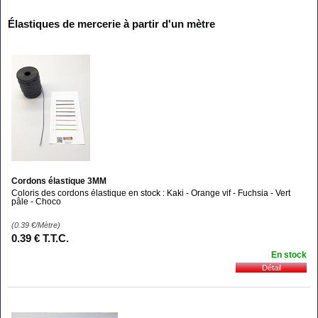
Élastiques de mercerie à partir d'un mètre
Cordons élastique 3MM
Coloris des cordons élastique en stock : Kaki - Orange vif - Fuchsia - Vert
pâle - Choco
(0.39
€
/Mètre)
0
.39
€
T.T.C.
En stock