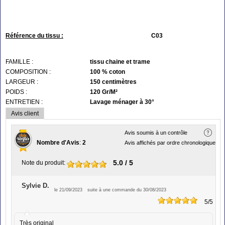
Référence du tissu :
C03
FAMILLE :
tissu chaine et trame
COMPOSITION :
100 % coton
LARGEUR :
150 centimètres
POIDS :
120 Gr/M²
ENTRETIEN :
Lavage ménager à 30°
Avis client
Avis soumis à un contrôle
Nombre d'Avis
:
2
Avis affichés par ordre chronologique
5.0
/ 5
Note du produit
:
Sylvie D.
le 21/09/2023
suite à une commande du 30/08/2023
5
/5
Très original