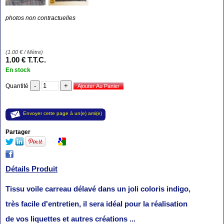
photos non contractuelles
(
1.00
€
/ Mètre)
1
.00
€
T.T.C.
En stock
Quantité
Envoyer cette page à un(e) ami(e)
Partager
Détails Produit
Tissu voile carreau délavé dans un joli coloris indigo,
très facile d'entretien, il sera idéal pour la réalisation
de vos liquettes et autres créations ...