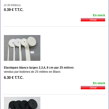
(0.39
€
/Mètre)
0
.39
€
T.T.C.
En stock
Elastiques blancs larges 2,3,4, 8 cm par 25 mètres
vendus par bobines de 25 mètres en Blanc
6
.30
€
T.T.C.
En stock