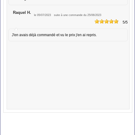
Raquel H.
le 05/07/2023
suite à une commande du 25/06/2023
5
/5
J'en avais déjà commandé et vu le prix j'en ai repris.