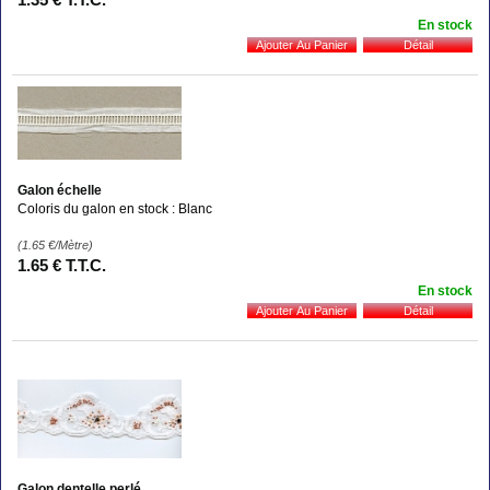
En stock
Galon échelle
Coloris du galon en stock : Blanc
(1.65
€
/Mètre)
1
.65
€
T.T.C.
En stock
Galon dentelle perlé