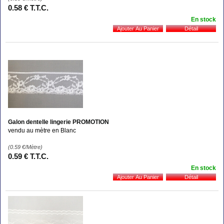
0
.58
€
T.T.C.
En stock
Galon dentelle lingerie PROMOTION
vendu au mètre en Blanc
(0.59
€
/Mètre)
0
.59
€
T.T.C.
En stock