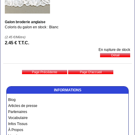
Galon broderie anglaise
Coloris du galon en stock : Blanc
(2.45
€
/Mètre)
2
.45
€
T.T.C.
En rupture de stock
INFORMATIONS
Blog
Articles de presse
Partenaires
Vocabulaire
Infos Tissus
À Propos