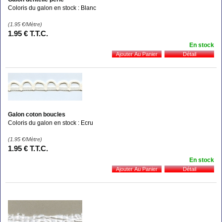
Coloris du galon en stock : Blanc
(1.95
€
/Mètre)
1
.95
€
T.T.C.
En stock
Galon coton boucles
Coloris du galon en stock : Ecru
(1.95
€
/Mètre)
1
.95
€
T.T.C.
En stock