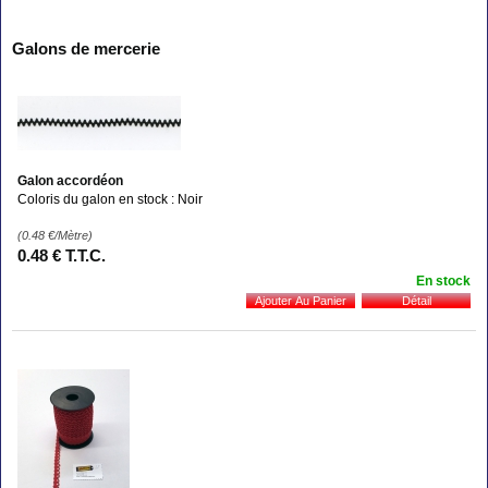
Galons de mercerie
Galon accordéon
Coloris du galon en stock : Noir
(0.48
€
/Mètre)
0
.48
€
T.T.C.
En stock