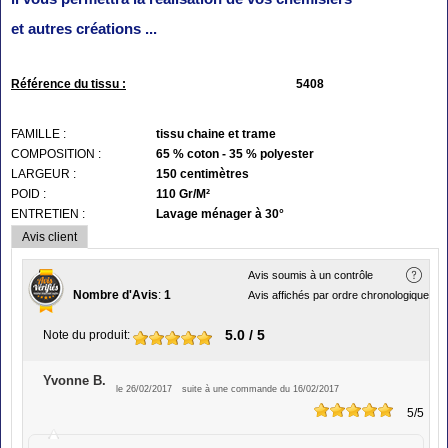
et autres créations ...
Référence du tissu :
5408
FAMILLE :
tissu chaine et trame
COMPOSITION :
65 % coton - 35 % polyester
LARGEUR :
150 centimètres
POID :
110 Gr/M²
ENTRETIEN :
Lavage ménager à 30°
Avis client
Avis soumis à un contrôle
Nombre d'Avis
:
1
Avis affichés par ordre chronologique
5.0
/ 5
Note du produit
:
Yvonne B.
le 26/02/2017
suite à une commande du 16/02/2017
5
/5