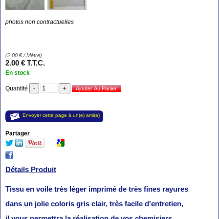
photos non contractuelles
(
2.00
€
/ Mètre)
2
.00
€
T.T.C.
En stock
Quantité
Envoyer cette page à un(e) ami(e)
Partager
Détails Produit
Tissu en voile très léger imprimé de très fines rayures
dans un jolie coloris gris clair, très facile d'entretien,
il vous permettra la réalisation de vos chemisiers