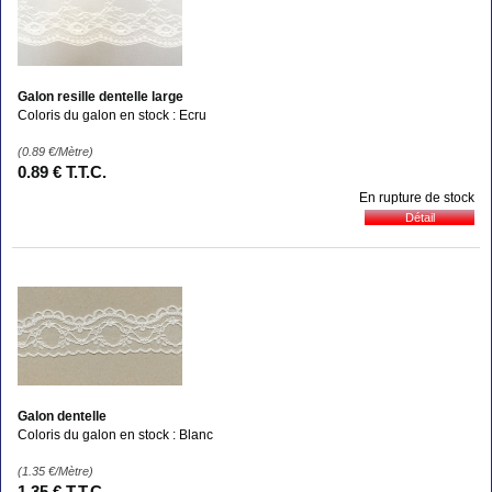
Galon resille dentelle large
Coloris du galon en stock : Ecru
(0.89
€
/Mètre)
0
.89
€
T.T.C.
En rupture de stock
Galon dentelle
Coloris du galon en stock : Blanc
(1.35
€
/Mètre)
1
.35
€
T.T.C.