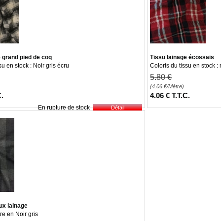
e grand pied de coq
Tissu lainage écossais
su en stock : Noir gris écru
Coloris du tissu en stock :
5
.80
€
(4.06
€
/Mètre)
C.
4
.06
€
T.T.C.
En rupture de stock
ux lainage
e en Noir gris