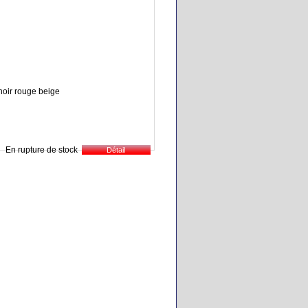
 noir rouge beige
En rupture de stock