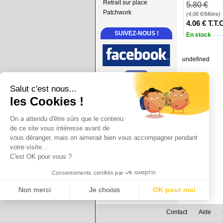
Retrait sur place
5
.80
€
Patchwork
(4.06
€
/Mètre)
4
.06
€
T.T.
SUIVEZ-NOUS !
En stock
undefined
Salut c'est nous...
les Cookies !
On a attendu d'être sûrs que le contenu
de ce site vous intéresse avant de
vous déranger, mais on aimerait bien vous accompagner pendant
votre visite...
C'est OK pour vous ?
Consentements certifiés par
Non merci
Je choisis
OK pour moi
Axeptio consent
Plateforme de Gestion du Consentement : Personnalisez vos Options
Contact
Aide