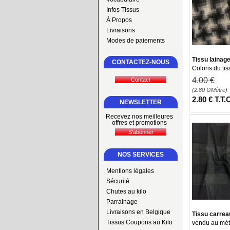
Infos Tissus
À Propos
Livraisons
Modes de paiements
Tissu lainag
CONTACTEZ-NOUS
Coloris du tis
4
.00
€
(2.80
€
/Mètre)
2
.80
€
T.T.
NEWSLETTER
Recevez nos meilleures
offres et promotions
NOS SERVICES
Mentions légales
Sécurité
Chutes au kilo
Parrainage
Livraisons en Belgique
Tissu carrea
Tissus Coupons au Kilo
vendu au mètr