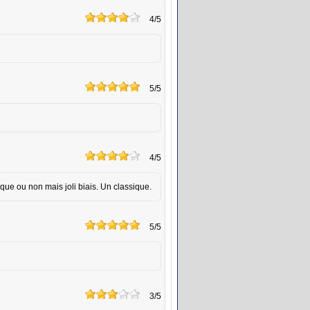
4
/5
5
/5
4
/5
tique ou non mais joli biais. Un classique.
5
/5
3
/5