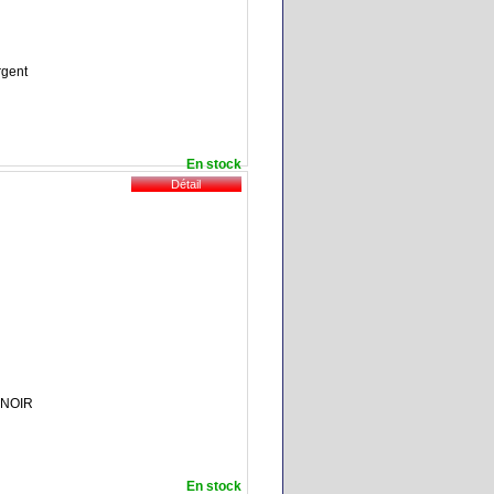
e
rgent
En stock
s NOIR
En stock