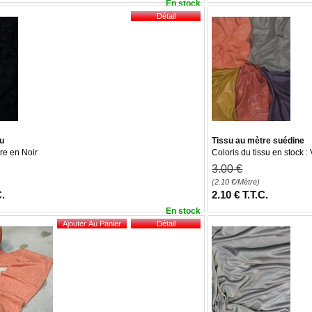
En stock
ou
Tissu au mètre suédine
re en Noir
Coloris du tissu en stock : 
3
.00
€
(2.10
€
/Mètre)
C.
2
.10
€
T.T.C.
En stock