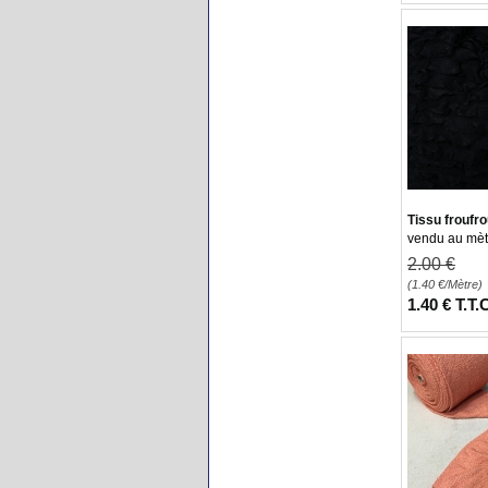
Tissu froufr
vendu au mèt
2
.00
€
(1.40
€
/Mètre)
1
.40
€
T.T.