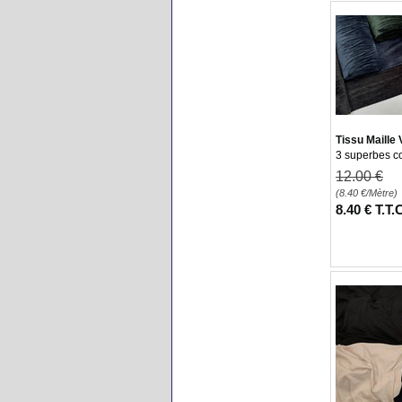
Sandrin
Pratique 
Tissu Maille
3 superbes co
12
.00
€
(8.40
€
/Mètre)
8
.40
€
T.T.