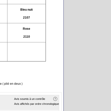
Bleu nuit
2107
Rose
2110
e ( plié en deux )
Avis soumis à un contrôle
Avis affichés par ordre chronologique