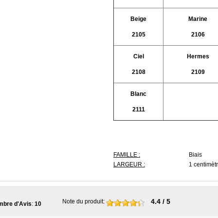
Beige
Marine
2105
2106
Ciel
Hermes
2108
2109
Blanc
2111
FAMILLE :
Biais
LARGEUR :
1 centimètr
4.4
/ 5
Note du produit
:
bre d'Avis
:
10