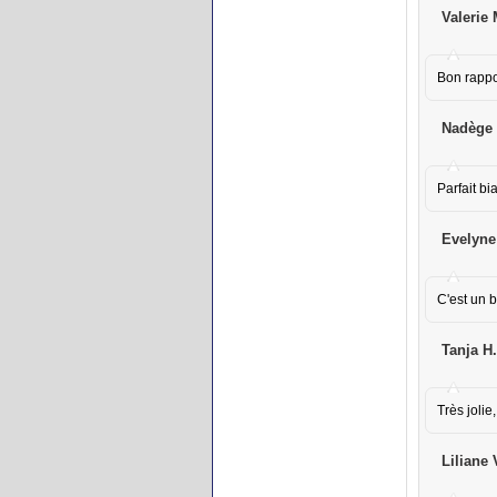
Valerie 
Bon rappor
Nadège 
Parfait bi
Evelyne
C'est un b
Tanja H.
Très jolie
Liliane 