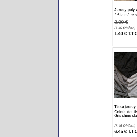
Jersey poly 
2 € le mètre 
2
.00
€
(1.40
€
/Mètre)
1
.40
€
T.T.
Tissu jersey
Coloris des ti
Gris chiné cla
(6.45
€
/Mètre)
6
.45
€
T.T.