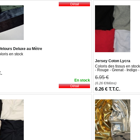
e J.
le 17/06/2017
suite à une commande du 31/05/2017
pour faire mes cols de blouse
 Velours Deluxe au Mètre
loris en stock
Jersey Coton Lycra
Coloris des tissus en stock
- Rouge - Grenat - Indigo -
C.
6
.95
€
En stock
(6.26
€
/Mètre)
6
.26
€
T.T.C.