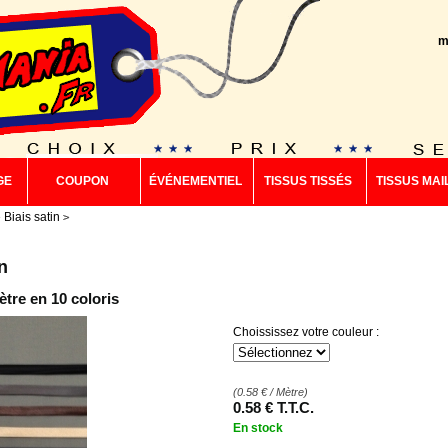
m
GE
COUPON
ÉVÉNEMENTIEL
TISSUS TISSÉS
TISSUS MAI
Biais satin
n
tre en 10 coloris
Choississez votre couleur :
(
0.58
€
/ Mètre)
0
.58
€
T.T.C.
En stock