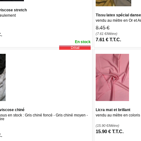
viscose stretch
Tissu latex spécial dans
seulement
vendu au mètre en Or et A
8
.45
€
C.
(7.61
€
/Mètre)
7
.61
€
T.T.C.
En stock
 viscose chiné
Licra mat et brillant
ssus en stock : Gris chiné foncé - Gris chiné moyen -
vendu au mètre en colori
ire
(15.90
€
/Mètre)
15
.90
€
T.T.C.
C.