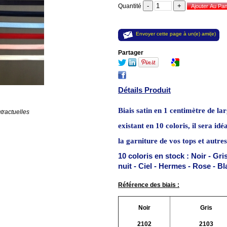
Quantité
Envoyer cette page à un(e) ami(e)
Partager
Détails Produit
Biais satin en 1 centimètre de la
tractuelles
existant
en
10 coloris,
il sera id
la
garniture de vos tops et autres 
10 coloris en stock : Noir - Gri
nuit - Ciel - Hermes - Rose - B
Référence des biais :
Noir
Gris
2102
2103