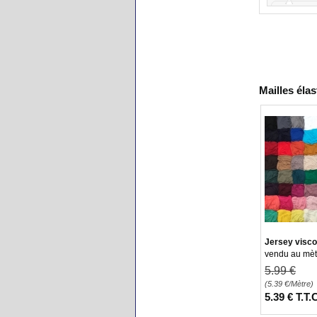
Un peu ét
Océane 
Fin, éléga
Mailles éla
Nathalie
Très bien e
Nathalie
Conforme
Jersey visco
vendu au mètr
Jausser
5
.99
€
(5.39
€
/Mètre)
5
.39
€
T.T.
Un joli ro
pas....