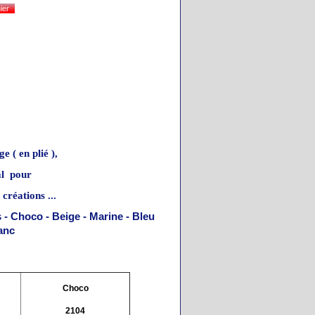
rge
( en plié ),
éal
pour
créations ...
s - Choco - Beige - Marine - Bleu
lanc
Choco
2104