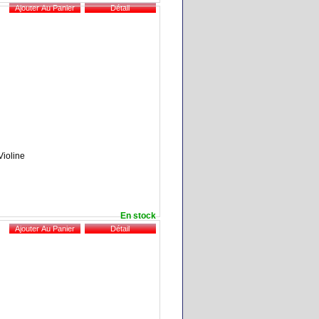
Violine
En stock