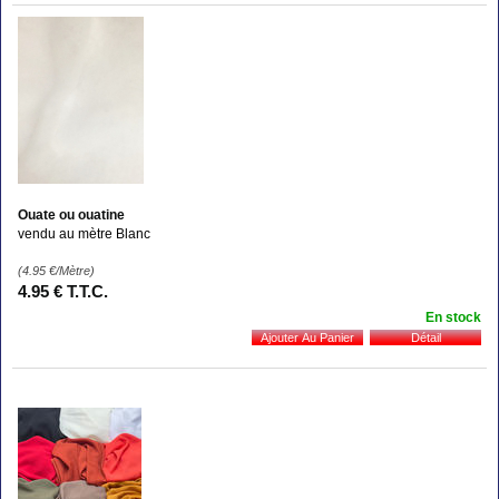
Ouate ou ouatine
vendu au mètre Blanc
(4.95
€
/Mètre)
4
.95
€
T.T.C.
En stock