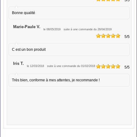
Bonne qualité
Marie-Paule V.
le 08/05/2019
suite à une commande du 26/04/2019
5
/5
C est un bon produit
Iris T.
le 12/03/2018
suite à une commande du 01/02/2018
5
/5
Très bien, conforme à mes attentes, je recommande !