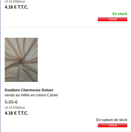
(4.16
€
/Mètre)
4
.16
€
T.T.C.
En stock
Doublure Charmeuse Deluxe
vendu au mètre en coloris Camel
5
.95
€
(4.16
€
/Mètre)
4
.16
€
T.T.C.
En rupture de stock