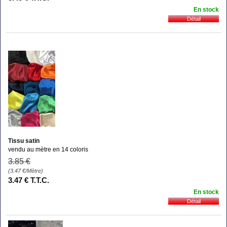
En stock
Tissu satin
vendu au mètre en 14 coloris
3
.85
€
(3.47
€
/Mètre)
3
.47
€
T.T.C.
En stock