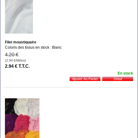
Filet moustiquaire
Coloris des tissus en stock : Blanc
4
.20
€
(2.94
€
/Mètre)
2
.94
€
T.T.C.
En stock