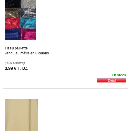
Tissu paillette
vendu au mètre en 8 coloris
(3.99
€
/Mètre)
3
.99
€
T.T.C.
En stock