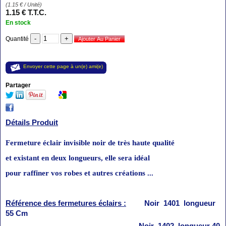
(
1.15
€
/ Unité)
1
.15
€
T.T.C.
En stock
Quantité
Envoyer cette page à un(e) ami(e)
Partager
Détails Produit
Fermeture éclair invisible noir de très haute qualité
et existant en deux
longueurs
, elle sera idéal
pour raffiner vos robes et autres créations
...
Référence des fermetures éclairs :
Noir 1401 longueur
55 Cm
Noir 1402 longueur 40