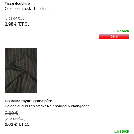
Tissu doublure
Coloris en stock : 15 coloris
(1.98
€
/Mètre)
1
.98
€
T.T.C.
En stock
Doublure rayure grand père
Coloris du tissu en stock : Noir bordeaux changeant
2
.90
€
(2.03
€
/Mètre)
2
.03
€
T.T.C.
En stock