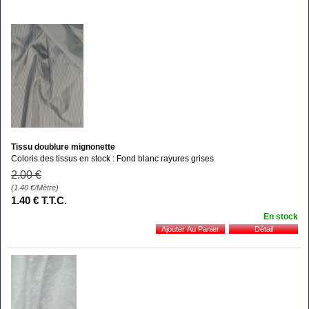
Tissu doublure mignonette
Coloris des tissus en stock : Fond blanc rayures grises
2
.00
€
(1.40
€
/Mètre)
1
.40
€
T.T.C.
En stock