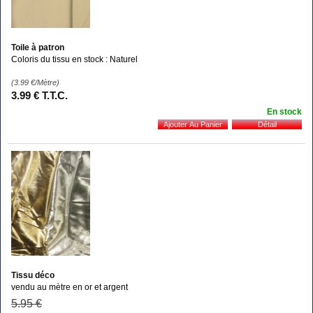
Toile à patron
Coloris du tissu en stock : Naturel
(3.99
€
/Mètre)
3
.99
€
T.T.C.
En stock
Tissu déco
vendu au mètre en or et argent
5
.95
€