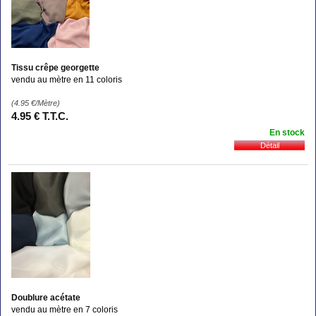
Tissu crêpe georgette
vendu au mètre en 11 coloris
(4.95
€
/Mètre)
4
.95
€
T.T.C.
En stock
Doublure acétate
vendu au mètre en 7 coloris