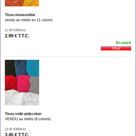
Tissu mousseline
vendu au mètre en 11 coloris
(2.99
€
/Mètre)
2
.99
€
T.T.C.
En stock
Tissu voile polycoton
VENDU au mètre (8 coloris)
(3.45
€
/Mètre)
3
.45
€
T.T.C.