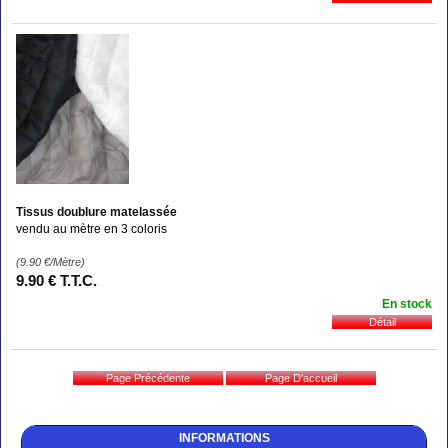
Tissus doublure matelassée
vendu au mètre en 3 coloris
(9.90
€
/Mètre)
9
.90
€
T.T.C.
En stock
INFORMATIONS