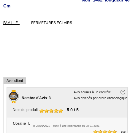
Cm
FAMILLE :
FERMETURES ECLAIRS
Avis client
Avis soumis à un contrôle
Nombre d'Avis
:
3
Avis affichés par ordre chronologique
5.0
/ 5
Note du produit
:
Coralie T.
le 28/01/2021
suite à une commande du 08/01/2021
5
/5