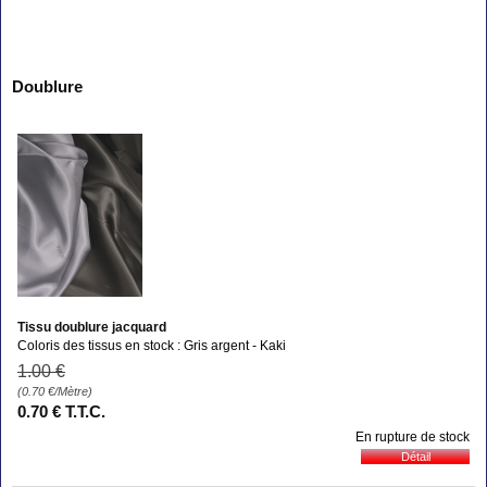
Doublure
Tissu doublure jacquard
Coloris des tissus en stock : Gris argent - Kaki
1
.00
€
(0.70
€
/Mètre)
0
.70
€
T.T.C.
En rupture de stock