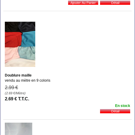
Doublure maille
vendu au mètre en 9 coloris
2
.99
€
(2.69
€
/Mètre)
2
.69
€
T.T.C.
En stock