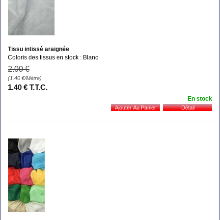
Tissu intissé araignée
Coloris des tissus en stock : Blanc
2
.00
€
(1.40
€
/Mètre)
1
.40
€
T.T.C.
En stock