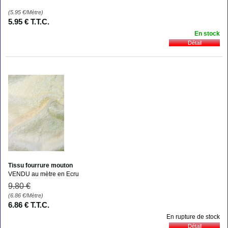
(5.95
€
/Mètre)
5
.95
€
T.T.C.
En stock
Tissu fourrure mouton
VENDU au mètre en Ecru
9
.80
€
(6.86
€
/Mètre)
6
.86
€
T.T.C.
En rupture de stock