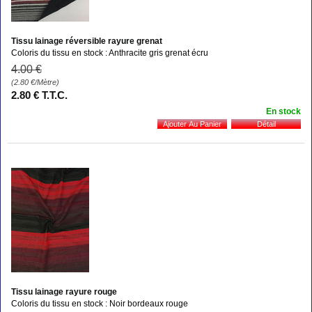
Tissu lainage réversible rayure grenat
Coloris du tissu en stock : Anthracite gris grenat écru
4
.00
€
(2.80
€
/Mètre)
2
.80
€
T.T.C.
En stock
Tissu lainage rayure rouge
Coloris du tissu en stock : Noir bordeaux rouge