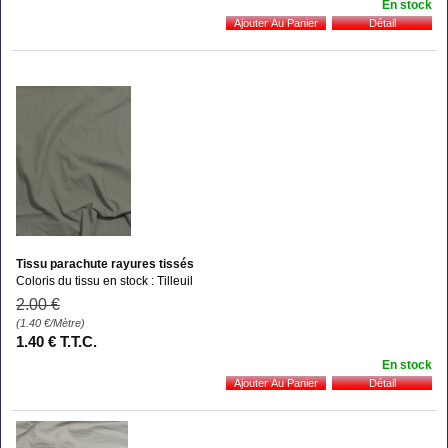
En stock
Tissu parachute rayures tissés
Coloris du tissu en stock : Tilleuil
2
.00
€
(1.40
€
/Mètre)
1
.40
€
T.T.C.
En stock