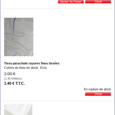
Tissu parachute rayures fines tissées
Coloris du tissu en stock : Ecru
2
.00
€
(1.40
€
/Mètre)
1
.40
€
T.T.C.
En rupture de stock