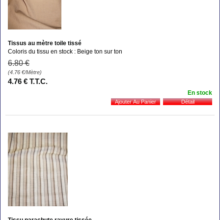
Tissus au mètre toile tissé
Coloris du tissu en stock : Beige ton sur ton
6
.80
€
(4.76
€
/Mètre)
4
.76
€
T.T.C.
En stock
Tissu parachute rayure tissée