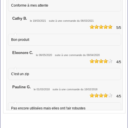
Conforme à mes attente
Cathy B.
le 19/03/2021
suite à une commande du 06/03/2021
5
/5
Bon produit
Eleonore C.
le 06/05/2020
suite à une commande du 09/04/2020
4
/5
C'est un zip
Pauline G.
le 01/03/2018
suite à une commande du 16/02/2018
4
/5
Pas encore utilisées mais elles ont l'air robustes