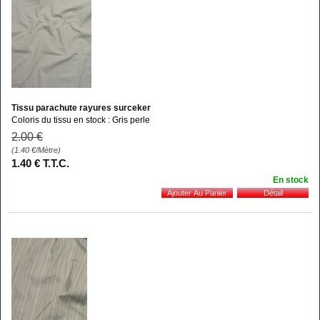
Tissu parachute rayures surceker
Coloris du tissu en stock : Gris perle
2
.00
€
(1.40
€
/Mètre)
1
.40
€
T.T.C.
En stock