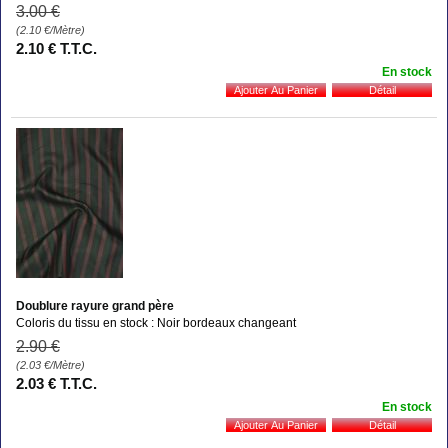
3
.00
€
(2.10
€
/Mètre)
2
.10
€
T.T.C.
En stock
Doublure rayure grand père
Coloris du tissu en stock : Noir bordeaux changeant
2
.90
€
(2.03
€
/Mètre)
2
.03
€
T.T.C.
En stock