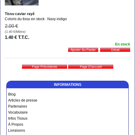
Tissu caviar rayé
Coloris du tissu en stock : Navy indigo
2
.00
€
(1.40
€
/Mètre)
1
.40
€
T.T.C.
En stock
INFORMATIONS
Blog
Articles de presse
Partenaires
Vocabulaire
Infos Tissus
À Propos
Livraisons