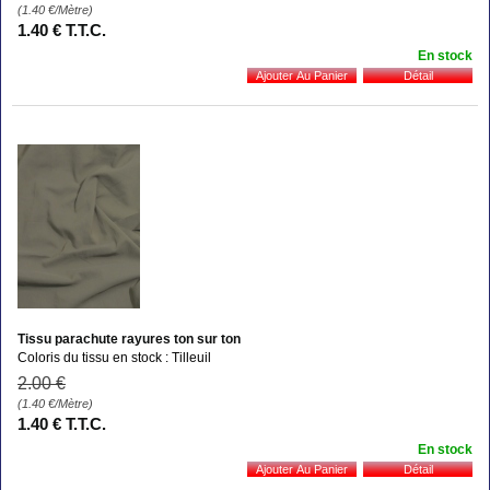
(1.40
€
/Mètre)
1
.40
€
T.T.C.
En stock
Tissu parachute rayures ton sur ton
Coloris du tissu en stock : Tilleuil
2
.00
€
(1.40
€
/Mètre)
1
.40
€
T.T.C.
En stock