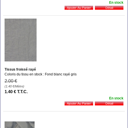
En stock
Tissus froissé rayé
Coloris du tissu en stock : Fond blanc rayé gris
2
.00
€
(1.40
€
/Mètre)
1
.40
€
T.T.C.
En stock