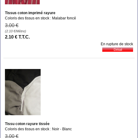
Tissus coton imprimé rayure
Coloris des tissus en stock : Malabar foncé
3
.00
€
(2.10
€
/Mètre)
2
.10
€
T.T.C.
En rupture de stock
Tissu coton rayure tissée
Coloris des tissus en stock : Noir - Blanc
3
.00
€