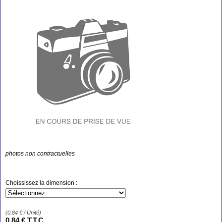
photos non contractuelles
Choississez la dimension :
(
0.84
€
/ Unité)
0
.84
€
T.T.C.