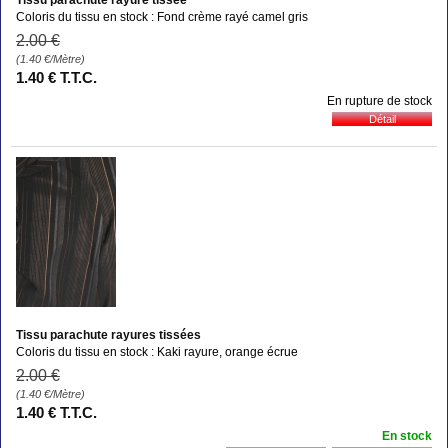
Coloris du tissu en stock : Fond crème rayé camel gris
2
.00
€
(1.40
€
/Mètre)
1
.40
€
T.T.C.
En rupture de stock
Tissu parachute rayures tissées
Coloris du tissu en stock : Kaki rayure, orange écrue
2
.00
€
(1.40
€
/Mètre)
1
.40
€
T.T.C.
En stock