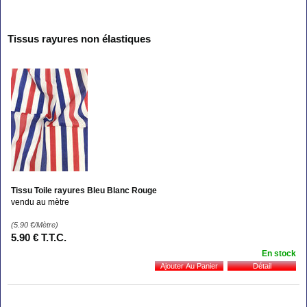
Tissus rayures non élastiques
Tissu Toile rayures Bleu Blanc Rouge
vendu au mètre
(5.90
€
/Mètre)
5
.90
€
T.T.C.
En stock