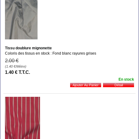
Tissu doublure mignonette
Coloris des tissus en stock : Fond blanc rayures grises
2
.00
€
(1.40
€
/Mètre)
1
.40
€
T.T.C.
En stock