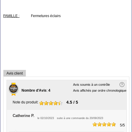
FAMILLE :
Fermetures éclairs
Avis client
Avis soumis à un contrôle
Nombre d'Avis
:
4
Avis affichés par ordre chronologique
4.5
/ 5
Note du produit
:
Catherine P.
le 02/10/2023
suite à une commande du 20/09/2023
5
/5