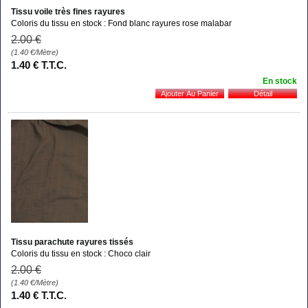
Tissu voile très fines rayures
Coloris du tissu en stock : Fond blanc rayures rose malabar
2
.00
€
(1.40
€
/Mètre)
1
.40
€
T.T.C.
En stock
Tissu parachute rayures tissés
Coloris du tissu en stock : Choco clair
2
.00
€
(1.40
€
/Mètre)
1
.40
€
T.T.C.