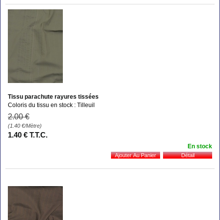
Tissu parachute rayures tissées
Coloris du tissu en stock : Tilleuil
2
.00
€
(1.40
€
/Mètre)
1
.40
€
T.T.C.
En stock