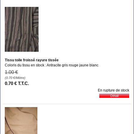
Tissu toile froissé rayure tissée
Coloris du tissu en stock : Antracite gris rouge jaune blanc
1
.00
€
(0.70
€
/Mètre)
0
.70
€
T.T.C.
En rupture de stock