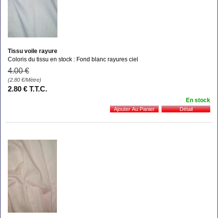
Tissu voile rayure
Coloris du tissu en stock : Fond blanc rayures ciel
4
.00
€
(2.80
€
/Mètre)
2
.80
€
T.T.C.
En stock