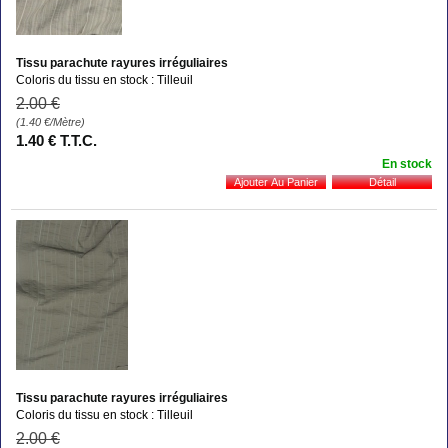
Tissu parachute rayures irréguliaires
Coloris du tissu en stock : Tilleuil
2
.00
€
(1.40
€
/Mètre)
1
.40
€
T.T.C.
En stock
Tissu parachute rayures irréguliaires
Coloris du tissu en stock : Tilleuil
2
.00
€