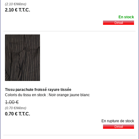
(2.10
€
/Mètre)
2
.10
€
T.T.C.
En stock
Tissu parachute froissé rayure tissée
Coloris du tissu en stock : Noir orange jaune blanc
1
.00
€
(0.70
€
/Mètre)
0
.70
€
T.T.C.
En rupture de stock