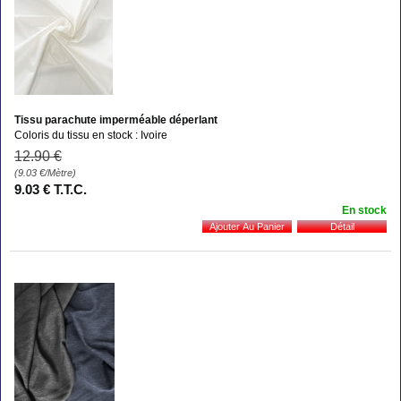
Tissu parachute imperméable déperlant
Coloris du tissu en stock : Ivoire
12
.90
€
(9.03
€
/Mètre)
9
.03
€
T.T.C.
En stock