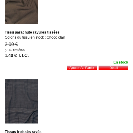
Tissu parachute rayures tissées
Coloris du tissu en stock : Choco clair
2
.00
€
(1.40
€
/Mètre)
1
.40
€
T.T.C.
En stock
Tissus froissés rayés