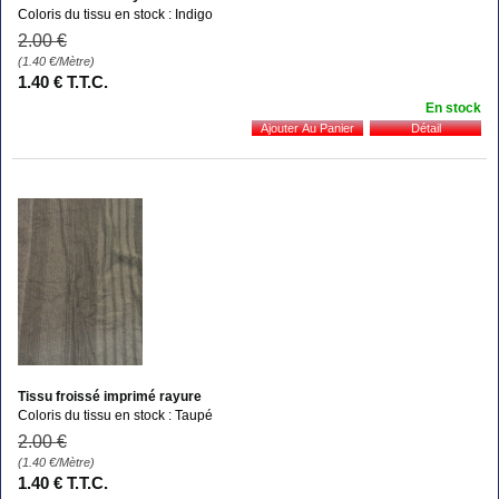
Coloris du tissu en stock : Indigo
2
.00
€
(1.40
€
/Mètre)
1
.40
€
T.T.C.
En stock
Tissu froissé imprimé rayure
Coloris du tissu en stock : Taupé
2
.00
€
(1.40
€
/Mètre)
1
.40
€
T.T.C.