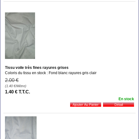
Tissu voile très fines rayures grises
Coloris du tissu en stock : Fond blanc rayures gris clair
2
.00
€
(1.40
€
/Mètre)
1
.40
€
T.T.C.
En stock