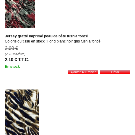
Jersey gratté imprimé peau de bête fushia foncé
Coloris du tissu en stock : Fond blanc noir gris fushia foncé
3
.00
€
(2.10
€
/Mètre)
2
.10
€
T.T.C.
En stock