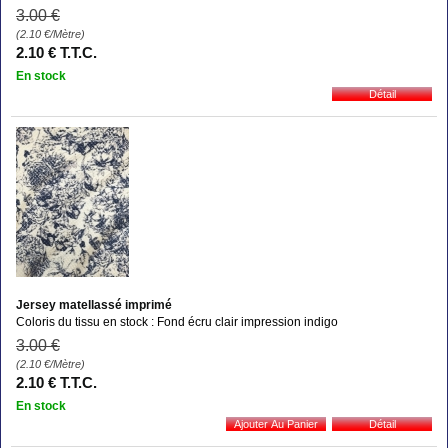
3
.00
€
(2.10
€
/Mètre)
2
.10
€
T.T.C.
En stock
Jersey matellassé imprimé
Coloris du tissu en stock : Fond écru clair impression indigo
3
.00
€
(2.10
€
/Mètre)
2
.10
€
T.T.C.
En stock