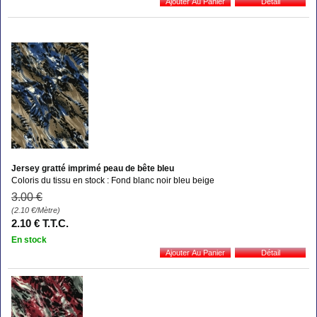
Jersey gratté imprimé peau de bête bleu
Coloris du tissu en stock : Fond blanc noir bleu beige
3
.00
€
(2.10
€
/Mètre)
2
.10
€
T.T.C.
En stock