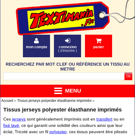
mon compte
connexion
panier
(
s'inscrire
)
RECHERCHEZ PAR MOT CLEF OU RÉFÉRENCE UN TISSU AU
METRE
MENU
Accueil
Tissus jerseys polyester élasthanne imprimés
Tissus jerseys polyester élasthanne imprimés
Ces
jerseys
sont généralement imprimés soit en
transfert
ou en
fixé lavé
, ce qui garanti une solidité des couleurs ainsi que leur
éclat, Tricoté avec un fil
polyester
, ces tissus peuvent être plissés