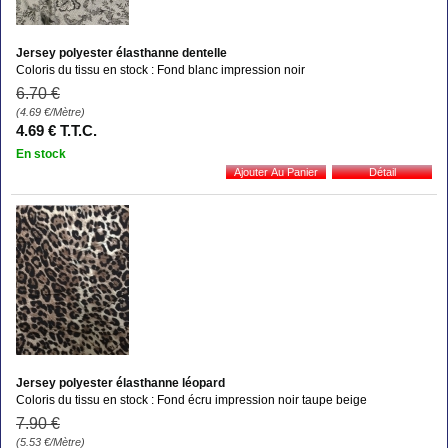
Jersey polyester élasthanne dentelle
Coloris du tissu en stock : Fond blanc impression noir
6
.70
€
(4.69
€
/Mètre)
4
.69
€
T.T.C.
En stock
Jersey polyester élasthanne léopard
Coloris du tissu en stock : Fond écru impression noir taupe beige
7
.90
€
(5.53
€
/Mètre)