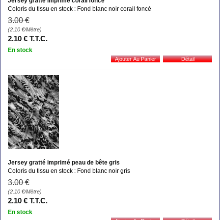
Jersey gratté imprimé corail foncé
Coloris du tissu en stock : Fond blanc noir corail foncé
3
.00
€
(2.10
€
/Mètre)
2
.10
€
T.T.C.
En stock
Jersey gratté imprimé peau de bête gris
Coloris du tissu en stock : Fond blanc noir gris
3
.00
€
(2.10
€
/Mètre)
2
.10
€
T.T.C.
En stock