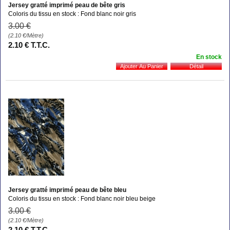
Jersey gratté imprimé peau de bête gris
Coloris du tissu en stock : Fond blanc noir gris
3
.00
€
(2.10
€
/Mètre)
2
.10
€
T.T.C.
En stock
Jersey gratté imprimé peau de bête bleu
Coloris du tissu en stock : Fond blanc noir bleu beige
3
.00
€
(2.10
€
/Mètre)
2
.10
€
T.T.C.