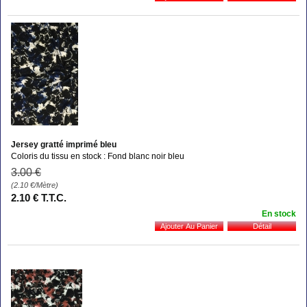
Jersey gratté imprimé bleu
Coloris du tissu en stock : Fond blanc noir bleu
3
.00
€
(2.10
€
/Mètre)
2
.10
€
T.T.C.
En stock