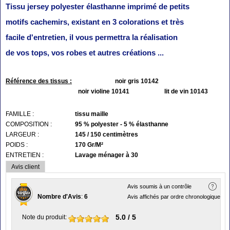
Tissu jersey polyester élasthanne imprimé de petits
motifs cachemirs, existant en 3 colorations et très
facile d'entretien, il vous permettra la réalisation
de vos tops, vos robes et autres créations ...
Référence des tissus :
noir gris 10142
noir violine 10141
lit de vin 10143
FAMILLE :
tissu maille
COMPOSITION :
95 % polyester - 5 % élasthanne
LARGEUR :
145 / 150 centimètres
POIDS :
170 Gr/M²
ENTRETIEN :
Lavage ménager à 30
Avis client
Avis soumis à un contrôle
Nombre d'Avis
:
6
Avis affichés par ordre chronologique
5.0
/ 5
Note du produit
: