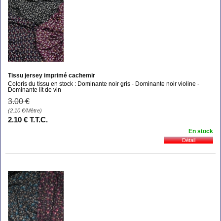
Tissu jersey imprimé cachemir
Coloris du tissu en stock : Dominante noir gris - Dominante noir violine -
Dominante lit de vin
3
.00
€
(2.10
€
/Mètre)
2
.10
€
T.T.C.
En stock