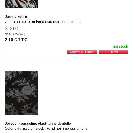
Jersey zèbre
vendu au mètre en Fond écru noir - gris - rouge
3
.00
€
(2.10
€
/Mètre)
2
.10
€
T.T.C.
En stock
Jersey mousseline élasthanne dentelle
Coloris du tissu en stock : Fond noir impression gris