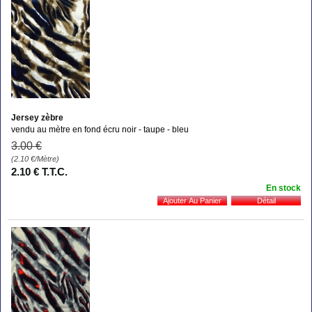
Jersey zèbre
vendu au mètre en fond écru noir - taupe - bleu
3
.00
€
(2.10
€
/Mètre)
2
.10
€
T.T.C.
En stock