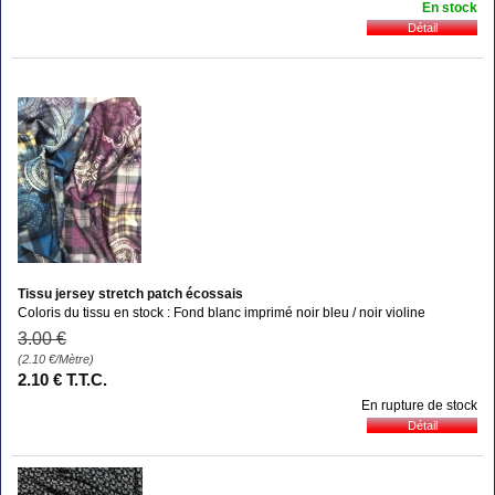
En stock
Tissu jersey stretch patch écossais
Coloris du tissu en stock : Fond blanc imprimé noir bleu / noir violine
3
.00
€
(2.10
€
/Mètre)
2
.10
€
T.T.C.
En rupture de stock