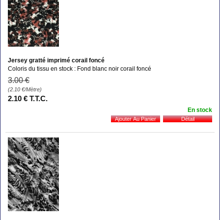
Jersey gratté imprimé corail foncé
Coloris du tissu en stock : Fond blanc noir corail foncé
3
.00
€
(2.10
€
/Mètre)
2
.10
€
T.T.C.
En stock