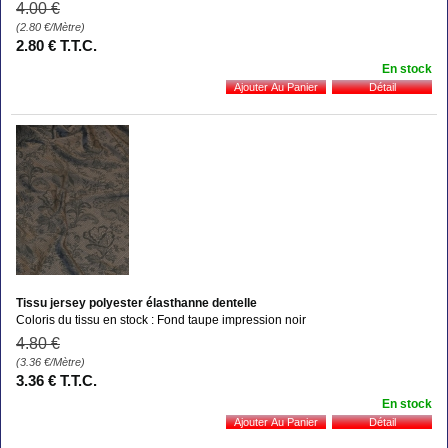
4
.00
€
(2.80
€
/Mètre)
2
.80
€
T.T.C.
En stock
Tissu jersey polyester élasthanne dentelle
Coloris du tissu en stock : Fond taupe impression noir
4
.80
€
(3.36
€
/Mètre)
3
.36
€
T.T.C.
En stock