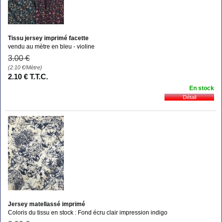
Tissu jersey imprimé facette
vendu au mètre en bleu - violine
3
.00
€
(2.10
€
/Mètre)
2
.10
€
T.T.C.
En stock
Jersey matellassé imprimé
Coloris du tissu en stock : Fond écru clair impression indigo