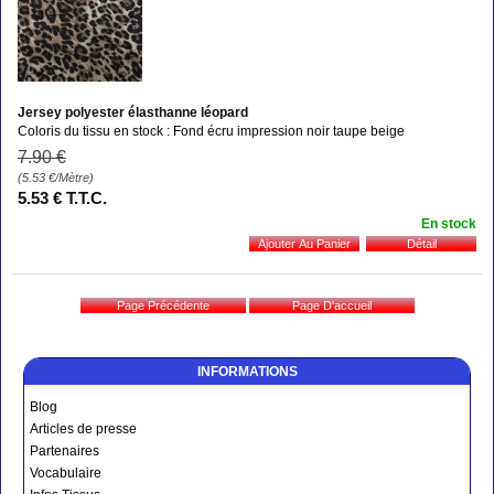
Jersey polyester élasthanne léopard
Coloris du tissu en stock : Fond écru impression noir taupe beige
7
.90
€
(5.53
€
/Mètre)
5
.53
€
T.T.C.
En stock
INFORMATIONS
Blog
Articles de presse
Partenaires
Vocabulaire