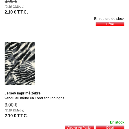
3
.00
€
(2.10
€
/Mètre)
2
.10
€
T.T.C.
En rupture de stock
Jersey imprimé zèbre
vendu au mètre en Fond écru noir gris
3
.00
€
(2.10
€
/Mètre)
2
.10
€
T.T.C.
En stock