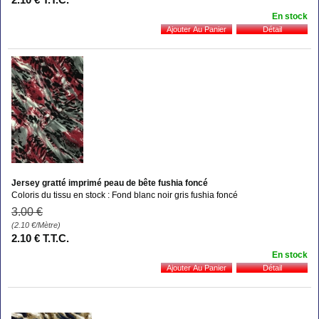
En stock
Jersey gratté imprimé peau de bête fushia foncé
Coloris du tissu en stock : Fond blanc noir gris fushia foncé
3
.00
€
(2.10
€
/Mètre)
2
.10
€
T.T.C.
En stock