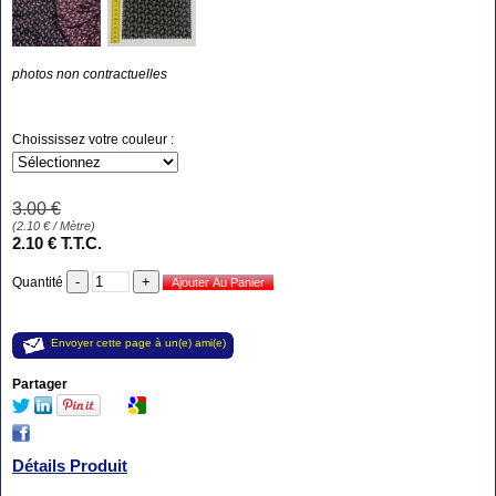
photos non contractuelles
Choississez votre couleur :
3
.00
€
(
2.10
€
/ Mètre)
2
.10
€
T.T.C.
Quantité
Envoyer cette page à un(e) ami(e)
Partager
Détails Produit