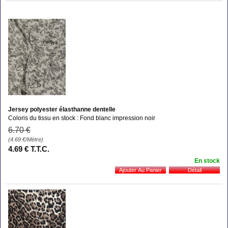
Jersey polyester élasthanne dentelle
Coloris du tissu en stock : Fond blanc impression noir
6
.70
€
(4.69
€
/Mètre)
4
.69
€
T.T.C.
En stock