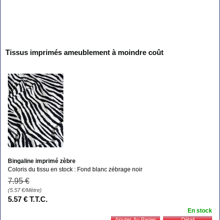
Tissus imprimés ameublement à moindre coût
Bingaline imprimé zèbre
Coloris du tissu en stock : Fond blanc zébrage noir
7
.95
€
(5.57
€
/Mètre)
5
.57
€
T.T.C.
En stock