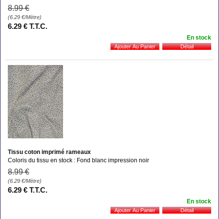
8
.99
€
(6.29
€
/Mètre)
6
.29
€
T.T.C.
En stock
Tissu coton imprimé rameaux
Coloris du tissu en stock : Fond blanc impression noir
8
.99
€
(6.29
€
/Mètre)
6
.29
€
T.T.C.
En stock