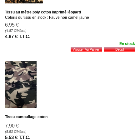
Tissu au mètre poly coton imprimé léopard
Coloris du tissu en stock : Fauve noir camel jaune
6
.95
€
(4.87
€
/Mètre)
4
.87
€
T.T.C.
En stock
Tissu camouflage coton
7
.90
€
(5.53
€
/Mètre)
5
.53
€
T.T.C.