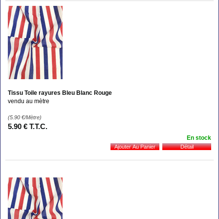
Tissu Toile rayures Bleu Blanc Rouge
vendu au mètre
(5.90
€
/Mètre)
5
.90
€
T.T.C.
En stock