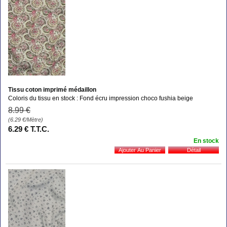
Tissu coton imprimé médaillon
Coloris du tissu en stock : Fond écru impression choco fushia beige
8
.99
€
(6.29
€
/Mètre)
6
.29
€
T.T.C.
En stock