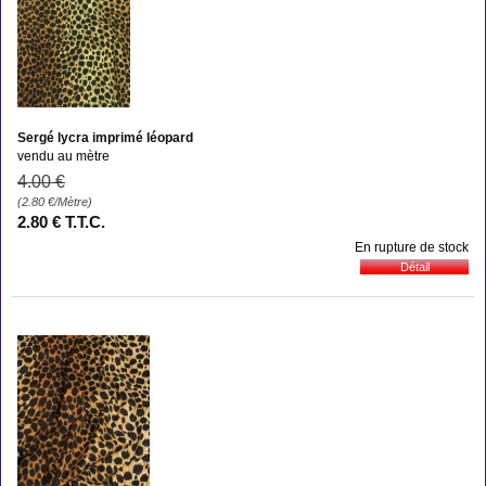
Sergé lycra imprimé léopard
vendu au mètre
4
.00
€
(2.80
€
/Mètre)
2
.80
€
T.T.C.
En rupture de stock