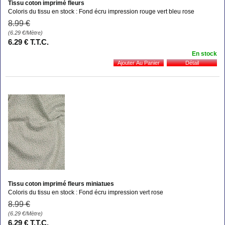
Tissu coton imprimé fleurs
Coloris du tissu en stock : Fond écru impression rouge vert bleu rose
8
.99
€
(6.29
€
/Mètre)
6
.29
€
T.T.C.
En stock
Tissu coton imprimé fleurs miniatues
Coloris du tissu en stock : Fond écru impression vert rose
8
.99
€
(6.29
€
/Mètre)
6
.29
€
T.T.C.