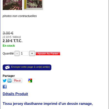
photos non contractuelles
3
.00
€
(
2.10
€
/ Mètre)
2
.10
€
T.T.C.
En stock
Quantité
Envoyer cette page à un(e) ami(e)
Partager
Détails Produit
Tissu jersey élasthanne imprimé d'un dessin ramage,