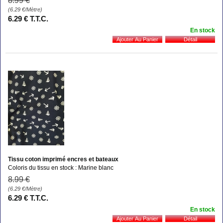
8
.99
€
(6.29
€
/Mètre)
6
.29
€
T.T.C.
En stock
Tissu coton imprimé encres et bateaux
Coloris du tissu en stock : Marine blanc
8
.99
€
(6.29
€
/Mètre)
6
.29
€
T.T.C.
En stock