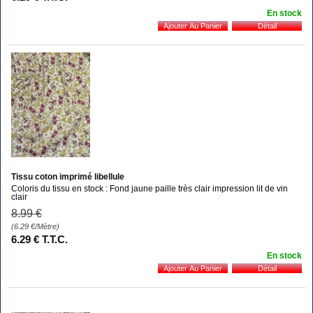
En stock
Tissu coton imprimé libellule
Coloris du tissu en stock : Fond jaune paille très clair impression lit de vin
clair
8
.99
€
(6.29
€
/Mètre)
6
.29
€
T.T.C.
En stock