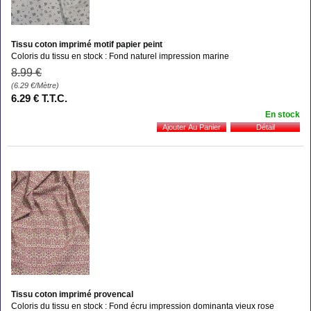
Tissu coton imprimé motif papier peint
Coloris du tissu en stock : Fond naturel impression marine
8
.99
€
(6.29
€
/Mètre)
6
.29
€
T.T.C.
En stock
Tissu coton imprimé provencal
Coloris du tissu en stock : Fond écru impression dominanta vieux rose