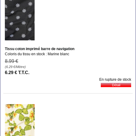
Tissu coton imprimé barre de navigation
Coloris du tissu en stock : Marine blanc
8
.99
€
(6.29
€
/Mètre)
6
.29
€
T.T.C.
En rupture de stock