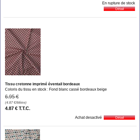
En rupture de stock
Tissu cretonne imprimé éventail bordeaux
Coloris du tissu en stock : Fond blanc cassé bordeaux beige
6
.95
€
(4.87
€
/Mètre)
4
.87
€
T.T.C.
Achat desactivé