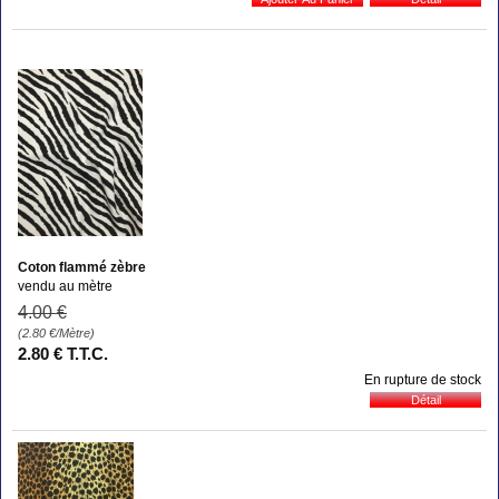
Coton flammé zèbre
vendu au mètre
4
.00
€
(2.80
€
/Mètre)
2
.80
€
T.T.C.
En rupture de stock