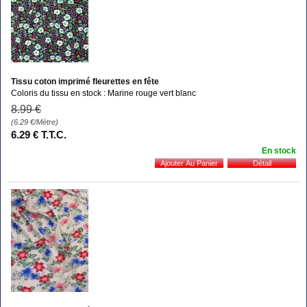
Tissu coton imprimé fleurettes en fête
Coloris du tissu en stock : Marine rouge vert blanc
8
.99
€
(6.29
€
/Mètre)
6
.29
€
T.T.C.
En stock