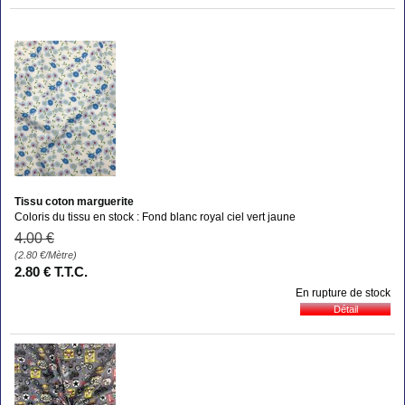
Tissu coton marguerite
Coloris du tissu en stock : Fond blanc royal ciel vert jaune
4
.00
€
(2.80
€
/Mètre)
2
.80
€
T.T.C.
En rupture de stock