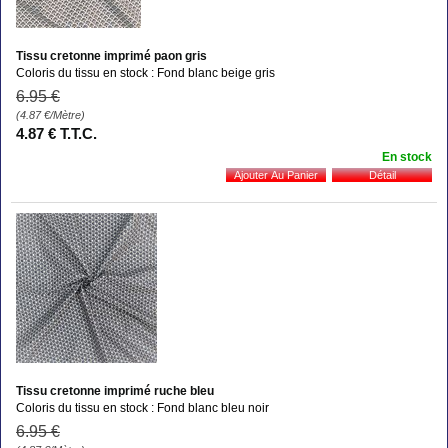
Tissu cretonne imprimé paon gris
Coloris du tissu en stock : Fond blanc beige gris
6
.95
€
(4.87
€
/Mètre)
4
.87
€
T.T.C.
En stock
Tissu cretonne imprimé ruche bleu
Coloris du tissu en stock : Fond blanc bleu noir
6
.95
€