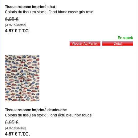
Tissu cretonne imprimé chat
Coloris du tissu en stock : Fond blanc cassé gris rose
6
.95
€
(4.87
€
/Mètre)
4
.87
€
T.T.C.
En stock
Tissu cretonne imprimé deudeuche
Coloris du tissu en stock : Fond écru bleu noir rouge
6
.95
€
(4.87
€
/Mètre)
4
.87
€
T.T.C.