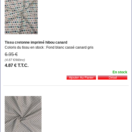
Tissu cretonne imprimé hibou canard
Coloris du tissu en stock : Fond blanc cassé canard gris
6
.95
€
(4.87
€
/Mètre)
4
.87
€
T.T.C.
En stock