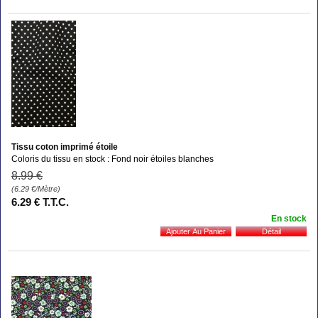
Tissu coton imprimé étoile
Coloris du tissu en stock : Fond noir étoiles blanches
8
.99
€
(6.29
€
/Mètre)
6
.29
€
T.T.C.
En stock