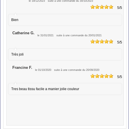
le 19/12/2023
suite à une commande du 30/10/2023
5
/5
Bien
Catherine G.
le 31/01/2021
suite à une commande du 20/01/2021
5
/5
Très joli
Francine F.
le 01/10/2020
suite à une commande du 20/09/2020
5
/5
Tres beau tissu facile a manier jolie couleur