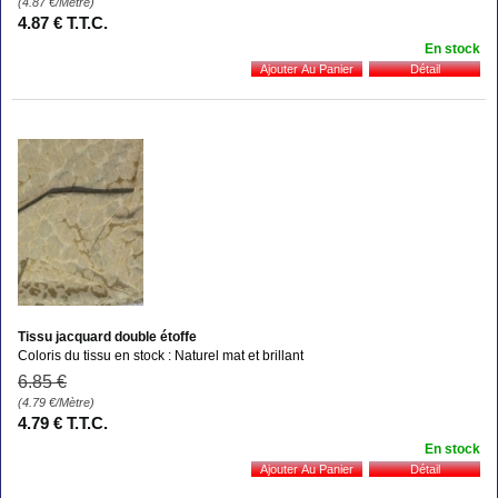
(4.87
€
/Mètre)
4
.87
€
T.T.C.
En stock
Tissu jacquard double étoffe
Coloris du tissu en stock : Naturel mat et brillant
6
.85
€
(4.79
€
/Mètre)
4
.79
€
T.T.C.
En stock