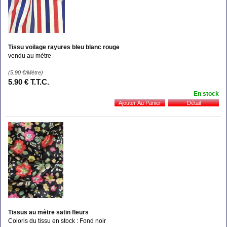
Tissu voilage rayures bleu blanc rouge
vendu au mètre
(5.90
€
/Mètre)
5
.90
€
T.T.C.
En stock
Tissus au mètre satin fleurs
Coloris du tissu en stock : Fond noir