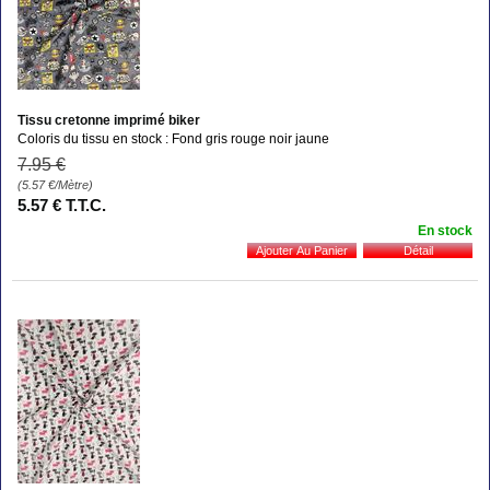
Tissu cretonne imprimé biker
Coloris du tissu en stock : Fond gris rouge noir jaune
7
.95
€
(5.57
€
/Mètre)
5
.57
€
T.T.C.
En stock