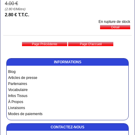
4
.00
€
(2.80
€
/Mètre)
2
.80
€
T.T.C.
En rupture de stock
INFORMATIONS
Blog
Articles de presse
Partenaires
Vocabulaire
Infos Tissus
À Propos
Livraisons
Modes de paiements
CONTACTEZ-NOUS