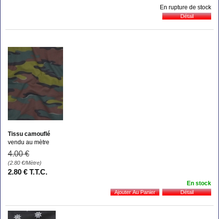
En rupture de stock
Tissu camouflé
vendu au mètre
4
.00
€
(2.80
€
/Mètre)
2
.80
€
T.T.C.
En stock