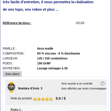
très facile d'entretien, il vous permettra la réalisation
de vos tops, vos robes et plus ...
Référence du tissu :
10128
FAMILLE :
tissu maille
COMPOSITION :
94 % viscose - 6 % élasthanne
LARGEUR :
145 / 150 centimètres
POIDS :
190 Gr/M²
ENTRETIEN :
Lavage ménager à 30
Avis client
Avis soumis à un contrôle
Nombre d'Avis
:
3
Avis affichés par ordre chronologique
5.0
/ 5
Note du produit
:
Katia L.