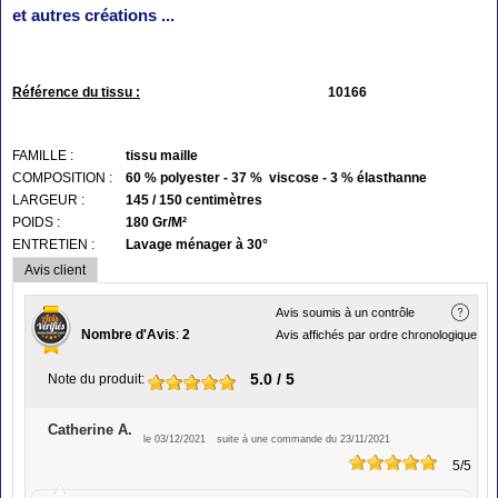
et autres créations ...
Référence du tissu :
10166
FAMILLE :
tissu maille
COMPOSITION :
60 % polyester - 37 % viscose - 3 % élasthanne
LARGEUR :
145 / 150 centimètres
POIDS :
180 Gr/M²
ENTRETIEN :
Lavage ménager à 30°
Avis client
Avis soumis à un contrôle
Nombre d'Avis
:
2
Avis affichés par ordre chronologique
5.0
/ 5
Note du produit
:
Catherine A.
le 03/12/2021
suite à une commande du 23/11/2021
5
/5