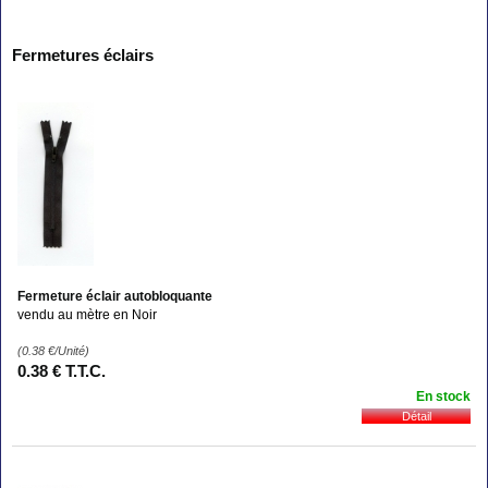
Fermetures éclairs
Fermeture éclair autobloquante
vendu au mètre en Noir
(0.38
€
/Unité)
0
.38
€
T.T.C.
En stock