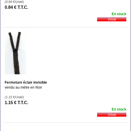
(0.84
€
/Unité)
0
.84
€
T.T.C.
En stock
Fermeture éclair invisible
vendu au mètre en Noir
(1.15
€
/Unité)
1
.15
€
T.T.C.
En stock