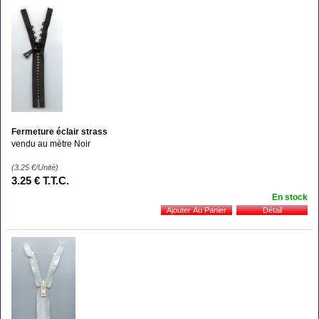
Fermeture éclair strass
vendu au mètre Noir
(3.25
€
/Unité)
3
.25
€
T.T.C.
En stock