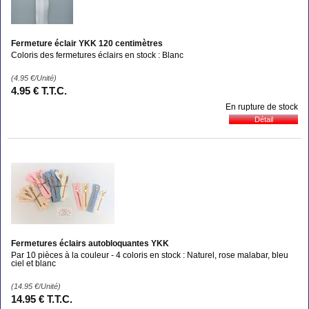
Fermeture éclair YKK 120 centimètres
Coloris des fermetures éclairs en stock : Blanc
(4.95
€
/Unité)
4
.95
€
T.T.C.
En rupture de stock
Fermetures éclairs autobloquantes YKK
Par 10 pièces à la couleur - 4 coloris en stock : Naturel, rose malabar, bleu
ciel et blanc
(14.95
€
/Unité)
14
.95
€
T.T.C.