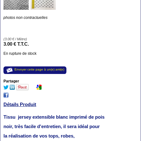
photos non contractuelles
(
3.00
€
/ Mètre)
3
.00
€
T.T.C.
En rupture de stock
Envoyer cette page à un(e) ami(e)
Partager
Détails Produit
Tissu jersey extensible blanc imprimé de pois
noir, très facile d'entretien, il sera idéal pour
la réalisation de vos tops, robes,