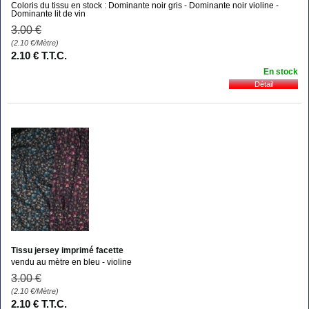
Coloris du tissu en stock : Dominante noir gris - Dominante noir violine -
Dominante lit de vin
3
.00
€
(2.10
€
/Mètre)
2
.10
€
T.T.C.
En stock
Tissu jersey imprimé facette
vendu au mètre en bleu - violine
3
.00
€
(2.10
€
/Mètre)
2
.10
€
T.T.C.