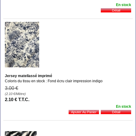
En stock
Jersey matellassé imprimé
Coloris du tissu en stock : Fond écru clair impression indigo
3
.00
€
(2.10
€
/Mètre)
2
.10
€
T.T.C.
En stock