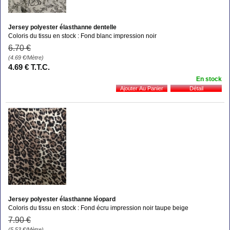
Jersey polyester élasthanne dentelle
Coloris du tissu en stock : Fond blanc impression noir
6
.70
€
(4.69
€
/Mètre)
4
.69
€
T.T.C.
En stock
Jersey polyester élasthanne léopard
Coloris du tissu en stock : Fond écru impression noir taupe beige
7
.90
€
(5.53
€
/Mètre)