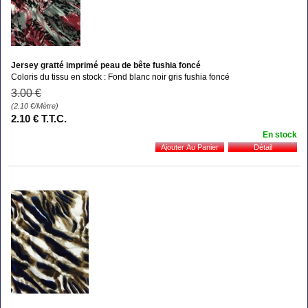
Jersey gratté imprimé peau de bête fushia foncé
Coloris du tissu en stock : Fond blanc noir gris fushia foncé
3
.00
€
(2.10
€
/Mètre)
2
.10
€
T.T.C.
En stock