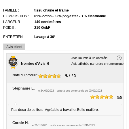
FAMILLE :
tissu chaine et trame
COMPOSITION :
65% coton - 32% polyester - 3 % élasthanne
LARGEUR :
140 centimètres
POIDS :
210 Gr/M²
ENTRETIEN :
Lavage à 30°
Avis client
Avis soumis à un contrôle
Nombre d'Avis
:
6
Avis affichés par ordre chronologique
4.7
/ 5
Note du produit
:
Stephanie L.
le 24/02/2022
suite à une commande du 05/02/2022
5
/5
Pas décu de ce tissu. Agréable à travailler.Belle matière.
Carole H.
le 21/11/2021
suite à une commande du 11/11/2021