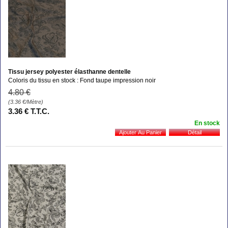
Tissu jersey polyester élasthanne dentelle
Coloris du tissu en stock : Fond taupe impression noir
4
.80
€
(3.36
€
/Mètre)
3
.36
€
T.T.C.
En stock