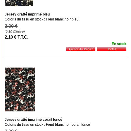
Jersey gratté imprimé bleu
Coloris du tissu en stock : Fond blanc noir bleu
3
.00
€
(2.10
€
/Mètre)
2
.10
€
T.T.C.
En stock
Jersey gratté imprimé corail foncé
Coloris du tissu en stock : Fond blanc noir corail foncé