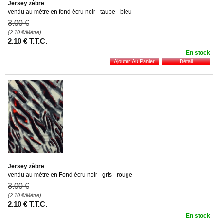
Jersey zèbre
vendu au mètre en fond écru noir - taupe - bleu
3
.00
€
(2.10
€
/Mètre)
2
.10
€
T.T.C.
En stock
Jersey zèbre
vendu au mètre en Fond écru noir - gris - rouge
3
.00
€
(2.10
€
/Mètre)
2
.10
€
T.T.C.
En stock