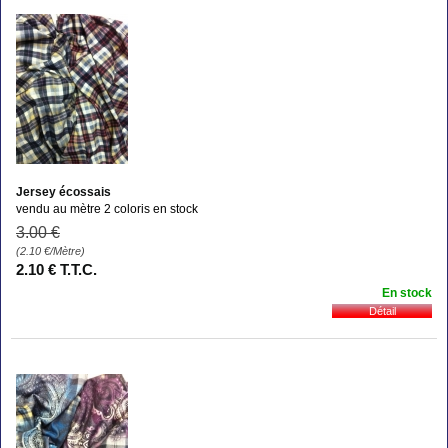
Amélie L.
le 25/01/2017
suite à une commande du 14/01/2017
5
/5
Très facile à travailler, le client est satisfait
Jersey écossais
vendu au mètre 2 coloris en stock
3
.00
€
(2.10
€
/Mètre)
2
.10
€
T.T.C.
En stock