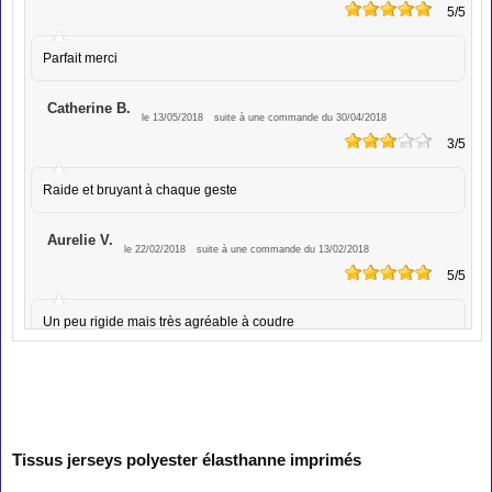
5
/5
Parfait merci
Catherine B.
le 13/05/2018
suite à une commande du 30/04/2018
3
/5
Raide et bruyant à chaque geste
Aurelie V.
le 22/02/2018
suite à une commande du 13/02/2018
5
/5
Un peu rigide mais très agréable à coudre
Ferreira D.
le 06/09/2017
suite à une commande du 02/07/2017
5
/5
Très bien
Tissus jerseys polyester élasthanne imprimés