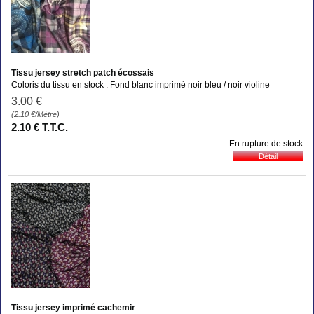
Tissu jersey stretch patch écossais
Coloris du tissu en stock : Fond blanc imprimé noir bleu / noir violine
3
.00
€
(2.10
€
/Mètre)
2
.10
€
T.T.C.
En rupture de stock
Tissu jersey imprimé cachemir