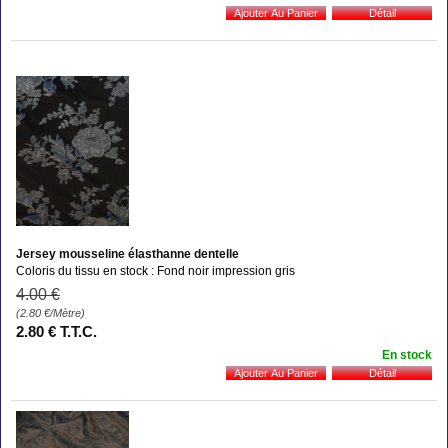
Jersey mousseline élasthanne dentelle
Coloris du tissu en stock : Fond noir impression gris
4
.00
€
(2.80
€
/Mètre)
2
.80
€
T.T.C.
En stock