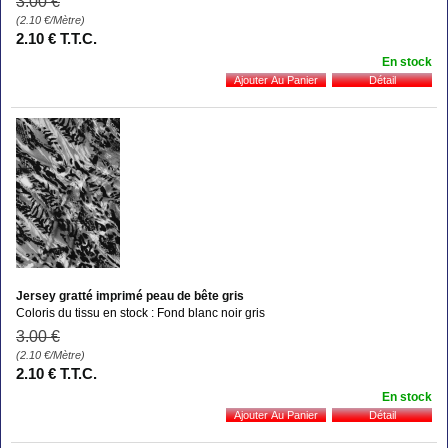
3
.00
€
(2.10
€
/Mètre)
2
.10
€
T.T.C.
En stock
Jersey gratté imprimé peau de bête gris
Coloris du tissu en stock : Fond blanc noir gris
3
.00
€
(2.10
€
/Mètre)
2
.10
€
T.T.C.
En stock