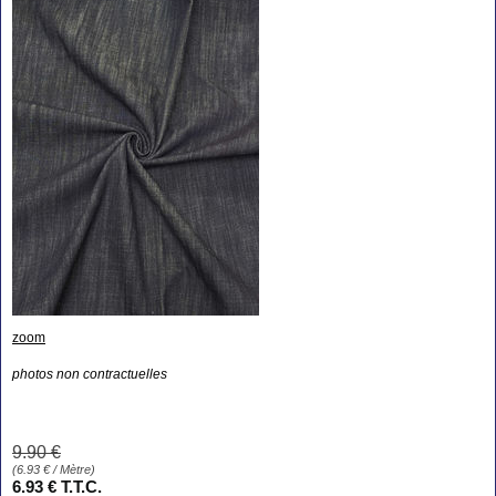
zoom
photos non contractuelles
9
.90
€
(
6.93
€
/ Mètre)
6
.93
€
T.T.C.