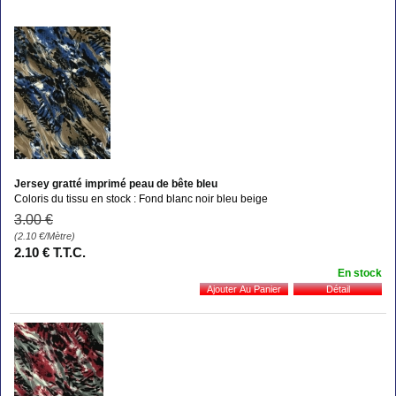
Jersey gratté imprimé peau de bête bleu
Coloris du tissu en stock : Fond blanc noir bleu beige
3
.00
€
(2.10
€
/Mètre)
2
.10
€
T.T.C.
En stock