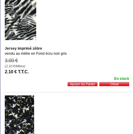
Jersey imprimé zèbre
vendu au mètre en Fond écru noir gris
3
.00
€
(2.10
€
/Mètre)
2
.10
€
T.T.C.
En stock