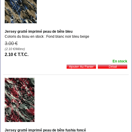
Jersey gratté imprimé peau de bête bleu
Coloris du tissu en stock : Fond blanc noir bleu beige
3
.00
€
(2.10
€
/Mètre)
2
.10
€
T.T.C.
En stock
Jersey gratté imprimé peau de bête fushia foncé