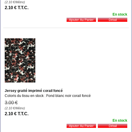
(2.10
€
/Mètre)
2
.10
€
T.T.C.
En stock
Jersey gratté imprimé corail foncé
Coloris du tissu en stock : Fond blanc noir corail foncé
3
.00
€
(2.10
€
/Mètre)
2
.10
€
T.T.C.
En stock