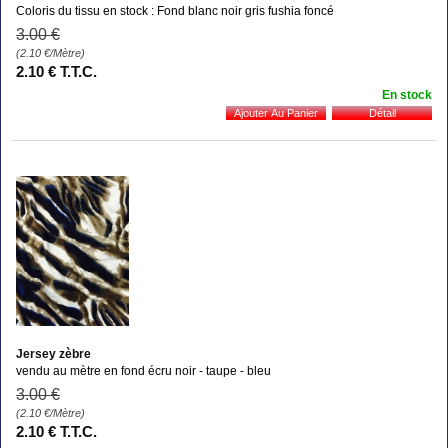
Coloris du tissu en stock : Fond blanc noir gris fushia foncé
3
.00
€
(2.10
€
/Mètre)
2
.10
€
T.T.C.
En stock
Jersey zèbre
vendu au mètre en fond écru noir - taupe - bleu
3
.00
€
(2.10
€
/Mètre)
2
.10
€
T.T.C.