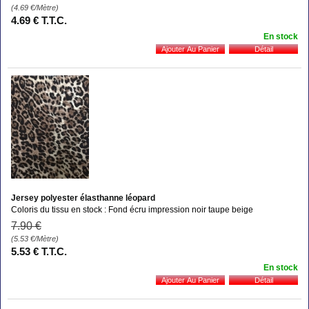
(4.69
€
/Mètre)
4
.69
€
T.T.C.
En stock
Jersey polyester élasthanne léopard
Coloris du tissu en stock : Fond écru impression noir taupe beige
7
.90
€
(5.53
€
/Mètre)
5
.53
€
T.T.C.
En stock