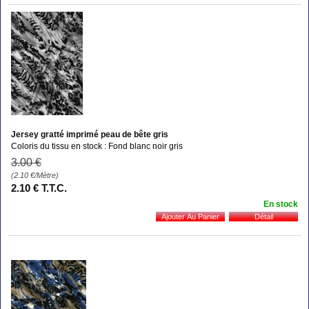
Jersey gratté imprimé peau de bête gris
Coloris du tissu en stock : Fond blanc noir gris
3
.00
€
(2.10
€
/Mètre)
2
.10
€
T.T.C.
En stock