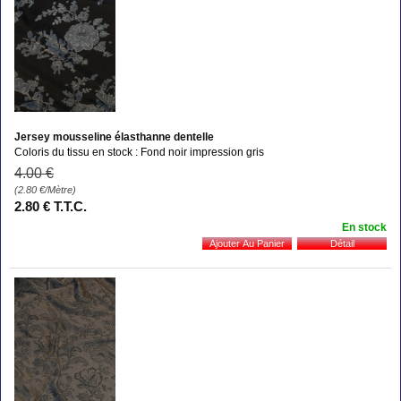
Jersey mousseline élasthanne dentelle
Coloris du tissu en stock : Fond noir impression gris
4
.00
€
(2.80
€
/Mètre)
2
.80
€
T.T.C.
En stock