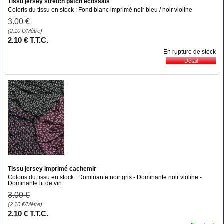
Tissu jersey stretch patch écossais
Coloris du tissu en stock : Fond blanc imprimé noir bleu / noir violine
3
.00
€
(2.10
€
/Mètre)
2
.10
€
T.T.C.
En rupture de stock
Tissu jersey imprimé cachemir
Coloris du tissu en stock : Dominante noir gris - Dominante noir violine -
Dominante lit de vin
3
.00
€
(2.10
€
/Mètre)
2
.10
€
T.T.C.