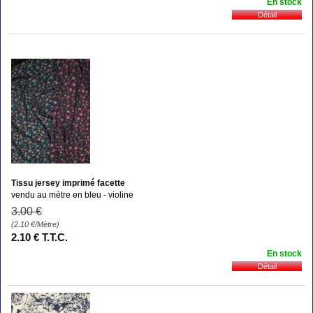
En stock
Tissu jersey imprimé facette
vendu au mètre en bleu - violine
3
.00
€
(2.10
€
/Mètre)
2
.10
€
T.T.C.
En stock