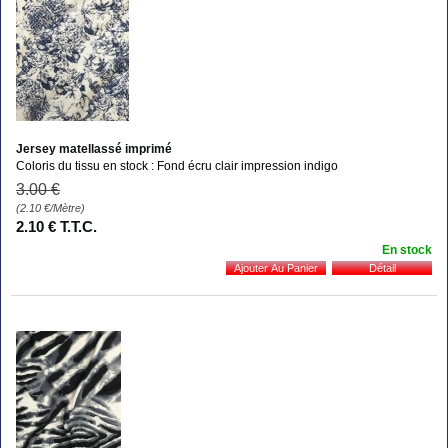
Jersey matellassé imprimé
Coloris du tissu en stock : Fond écru clair impression indigo
3
.00
€
(2.10
€
/Mètre)
2
.10
€
T.T.C.
En stock