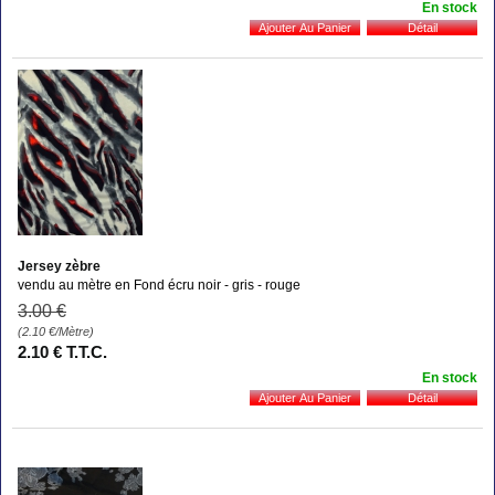
En stock
Jersey zèbre
vendu au mètre en Fond écru noir - gris - rouge
3
.00
€
(2.10
€
/Mètre)
2
.10
€
T.T.C.
En stock