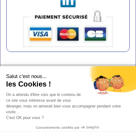
Contact
Salut c'est nous...
Aide
les Cookies !
Conditions de vente
On a attendu d'être sûrs que le contenu de
Copyright
ce site vous intéresse avant de vous
déranger, mais on aimerait bien vous accompagner pendant votre
Mentions légales
visite...
Design : Doudot
C'est OK pour vous ?
Y-Proximité / Aliénor.net
Consentements certifiés par