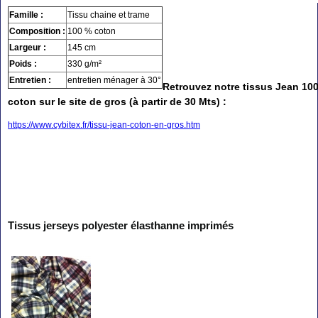
Famille :
Tissu chaine et trame
Composition :
100 % coton
Largeur :
145 cm
Poids :
330 g/m²
Entretien :
entretien ménager à 30°
Retrouvez notre tissus Jean 10
coton sur le site de gros (à partir de 30 Mts) :
https://www.cybitex.fr/tissu-jean-coton-en-gros.htm
Tissus jerseys polyester élasthanne imprimés