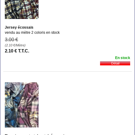
Jersey écossais
vendu au mètre 2 coloris en stock
3
.00
€
(2.10
€
/Mètre)
2
.10
€
T.T.C.
En stock