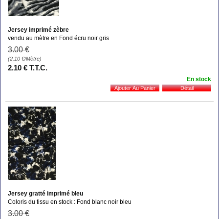
Jersey imprimé zèbre
vendu au mètre en Fond écru noir gris
3
.00
€
(2.10
€
/Mètre)
2
.10
€
T.T.C.
En stock
Jersey gratté imprimé bleu
Coloris du tissu en stock : Fond blanc noir bleu
3
.00
€