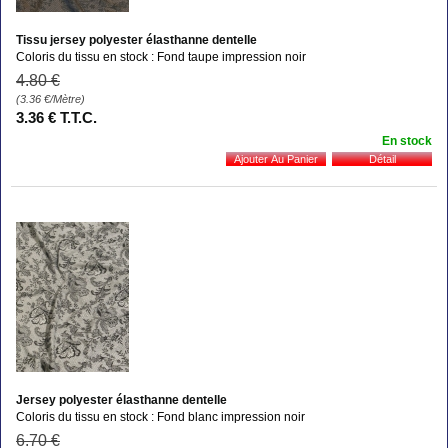
Tissu jersey polyester élasthanne dentelle
Coloris du tissu en stock : Fond taupe impression noir
4
.80
€
(3.36
€
/Mètre)
3
.36
€
T.T.C.
En stock
Jersey polyester élasthanne dentelle
Coloris du tissu en stock : Fond blanc impression noir
6
.70
€