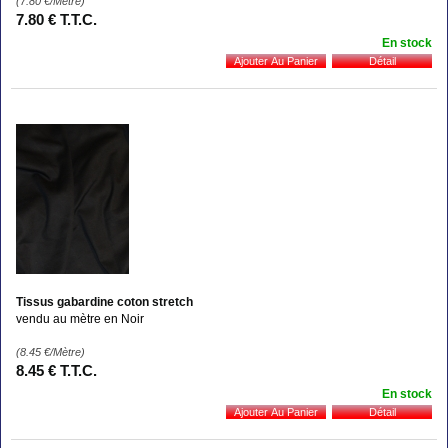
(7.80
€
/Mètre)
7
.80
€
T.T.C.
En stock
Tissus gabardine coton stretch
vendu au mètre en Noir
(8.45
€
/Mètre)
8
.45
€
T.T.C.
En stock