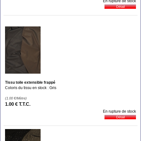
En rupture de stock
Tissu toile extensible frappé
Coloris du tissu en stock : Gris
(1.00
€
/Mètre)
1
.00
€
T.T.C.
En rupture de stock