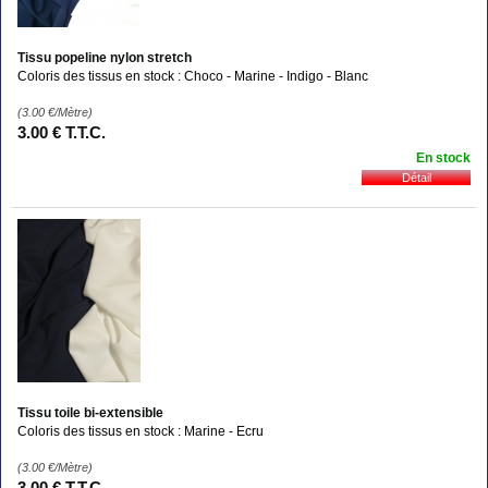
Tissu popeline nylon stretch
Coloris des tissus en stock : Choco - Marine - Indigo - Blanc
(3.00
€
/Mètre)
3
.00
€
T.T.C.
En stock
Tissu toile bi-extensible
Coloris des tissus en stock : Marine - Ecru
(3.00
€
/Mètre)
3
.00
€
T.T.C.