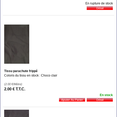
En rupture de stock
Tissu parachute frippé
Coloris du tissu en stock : Choco clair
(2.00
€
/Mètre)
2
.00
€
T.T.C.
En stock