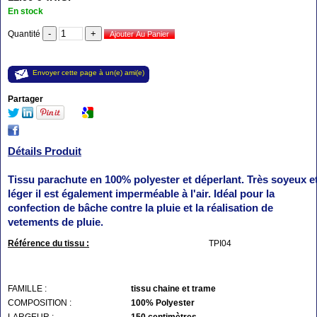
En stock
Quantité
Envoyer cette page à un(e) ami(e)
Partager
Détails Produit
Tissu parachute en 100% polyester et déperlant. Très soyeux e
léger il est également imperméable à l'air. Idéal pour la
confection de bâche contre la pluie et la réalisation de
vetements de pluie.
Référence du tissu :
TPI04
FAMILLE :
tissu chaine et trame
COMPOSITION :
100% Polyester
LARGEUR :
150 centimètres