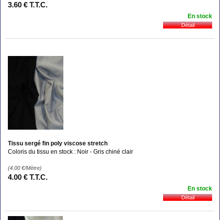
3
.60
€
T.T.C.
En stock
Tissu sergé fin poly viscose stretch
Coloris du tissu en stock : Noir - Gris chiné clair
(4.00
€
/Mètre)
4
.00
€
T.T.C.
En stock