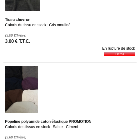
Tissu chevron
Coloris du tissu en stock : Gris mouliné
(3.00
€
/Mètre)
3
.00
€
T.T.C.
En rupture de stock
Popeline polyamide coton élastique PROMOTION
Coloris des tissus en stock : Sable - Ciment
(3.60
€
/Mètre)