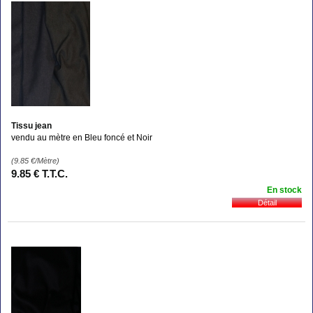
Tissu jean
vendu au mètre en Bleu foncé et Noir
(9.85
€
/Mètre)
9
.85
€
T.T.C.
En stock