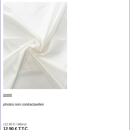
zoom
photos non contractuelles
(
12.90
€
/ Mètre)
12
.90
€
T.T.C.