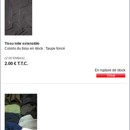
Tissu toile extensible
Coloris du tissu en stock : Taupe foncé
(2.00
€
/Mètre)
2
.00
€
T.T.C.
En rupture de stock