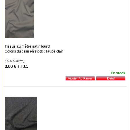
Tissus au mètre satin lourd
Coloris du tissu en stock : Taupe clair
(3.00
€
/Mètre)
3
.00
€
T.T.C.
En stock