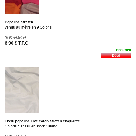
Popeline stretch
vendu au mètre en 9 Coloris
(6.90
€
/Mètre)
6
.90
€
T.T.C.
En stock
Tissu popeline luxe coton stretch claquante
Coloris du tissu en stock : Blanc