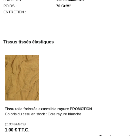
POIDS :
70 Gr/M²
ENTRETIEN :
Tissus tissés élastiques
Tissu toile froissée extensible rayure PROMOTION
Coloris du tissu en stock : Ocre rayure blanche
(1.00
€
/Mètre)
1
.00
€
T.T.C.