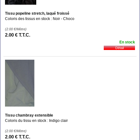
Tissu popeline stretch, laqué froissé
Coloris des tissus en stock : Noir - Choco
(2.00
€
/Mètre)
2
.00
€
T.T.C.
En stock
Tissu chambray extensible
Coloris du tissu en stock : Indigo clair
(2.00
€
/Mètre)
2
.00
€
T.T.C.