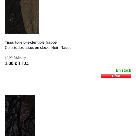
Tissu toile bi-extentible frappé
Coloris des tissus en stock : Noir - Taupe
(1.00
€
/Mètre)
1
.00
€
T.T.C.
En stock