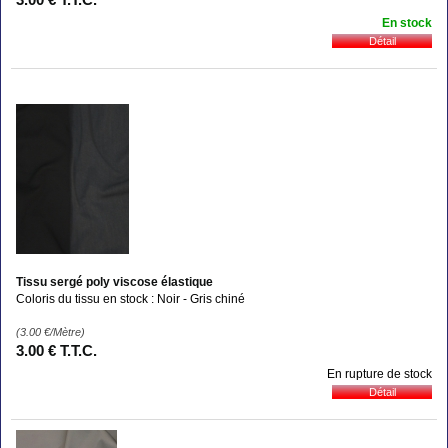
En stock
Tissu sergé poly viscose élastique
Coloris du tissu en stock : Noir - Gris chiné
(3.00
€
/Mètre)
3
.00
€
T.T.C.
En rupture de stock