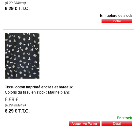
(6.29
€
/Mètre)
6
.29
€
T.T.C.
En rupture de stock
Tissu coton imprimé encres et bateaux
Coloris du tissu en stock : Marine blanc
8
.99
€
(6.29
€
/Mètre)
6
.29
€
T.T.C.
En stock