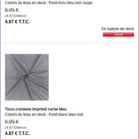
Coloris du tissu en stock : Fond écru bleu noir rouge
6
.95
€
(4.87
€
/Mètre)
4
.87
€
T.T.C.
En rupture de stock
Tissu cretonne imprimé ruche bleu
Coloris du tissu en stock : Fond blanc bleu noir
6
.95
€
(4.87
€
/Mètre)
4
.87
€
T.T.C.