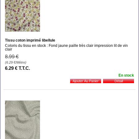
Tissu coton imprimé libellule
Coloris du tissu en stock : Fond jaune paille très clair impression lit de vin
clair
8
.99
€
(6.29
€
/Mètre)
6
.29
€
T.T.C.
En stock