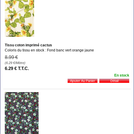
Tissu coton imprimé cactus
Coloris du tissu en stock : Fond banc vert orange jaune
8
.99
€
(6.29
€
/Mètre)
6
.29
€
T.T.C.
En stock