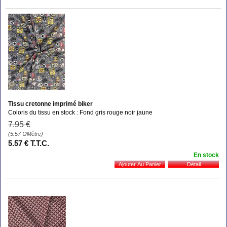
Tissu cretonne imprimé biker
Coloris du tissu en stock : Fond gris rouge noir jaune
7
.95
€
(5.57
€
/Mètre)
5
.57
€
T.T.C.
En stock