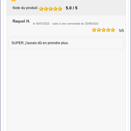
5.0
/ 5
Note du produit
:
Raquel H.
le 05/07/2023
suite à une commande du 25/06/2023
5
/5
SUPER, j'aurais dû en prendre plus.