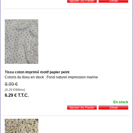
Tissu coton imprimé motif papier peint
Coloris du tissu en stock : Fond naturel impression marine
8
.99
€
(6.29
€
/Mètre)
6
.29
€
T.T.C.
En stock