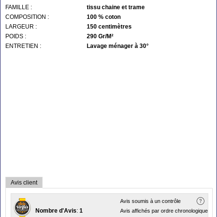
FAMILLE :
tissu chaine et trame
COMPOSITION :
100 % coton
LARGEUR :
150 centimètres
POIDS :
290 Gr/M²
ENTRETIEN :
Lavage ménager à 30°
Avis client
Avis soumis à un contrôle
Nombre d'Avis
:
1
Avis affichés par ordre chronologique