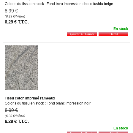
Coloris du tissu en stock : Fond écru impression choco fushia beige
8
.99
€
(6.29
€
/Mètre)
6
.29
€
T.T.C.
En stock
Tissu coton imprimé rameaux
Coloris du tissu en stock : Fond blanc impression noir
8
.99
€
(6.29
€
/Mètre)
6
.29
€
T.T.C.
En stock