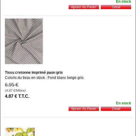
En stock
Tissu cretonne imprimé paon gris
Coloris du tissu en stock : Fond blanc beige gris
6
.95
€
(4.87
€
/Mètre)
4
.87
€
T.T.C.
En stock