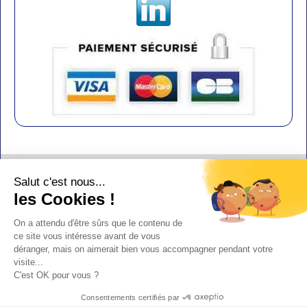
Contact
Salut c'est nous...
Aide
les Cookies !
Conditions de vente
On a attendu d'être sûrs que le contenu de
Copyright
ce site vous intéresse avant de vous
déranger, mais on aimerait bien vous accompagner pendant votre
Mentions légales
visite...
Design : Doudot
C'est OK pour vous ?
Y-Proximité / Aliénor.net
Consentements certifiés par