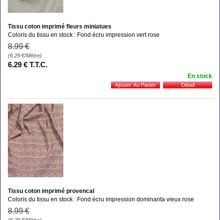
Tissu coton imprimé fleurs miniatues
Coloris du tissu en stock : Fond écru impression vert rose
8
.99
€
(6.29
€
/Mètre)
6
.29
€
T.T.C.
En stock
Tissu coton imprimé provencal
Coloris du tissu en stock : Fond écru impression dominanta vieux rose
8
.99
€
(6.29
€
/Mètre)