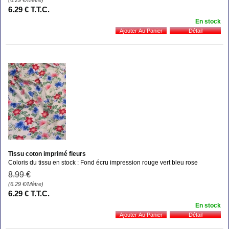
6
.29
€
T.T.C.
En stock
Tissu coton imprimé fleurs
Coloris du tissu en stock : Fond écru impression rouge vert bleu rose
8
.99
€
(6.29
€
/Mètre)
6
.29
€
T.T.C.
En stock