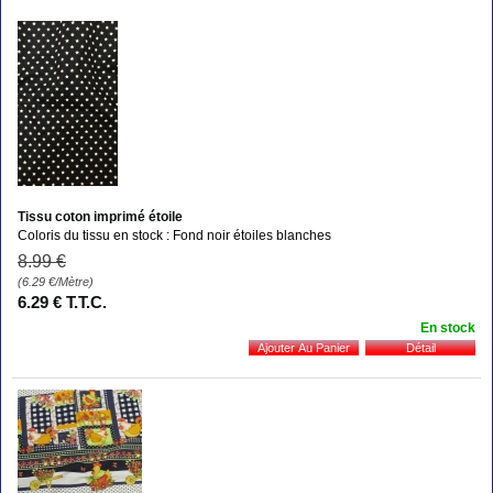
Tissu coton imprimé étoile
Coloris du tissu en stock : Fond noir étoiles blanches
8
.99
€
(6.29
€
/Mètre)
6
.29
€
T.T.C.
En stock