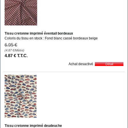
Tissu cretonne imprimé éventail bordeaux
Coloris du tissu en stock : Fond blanc cassé bordeaux beige
6
.95
€
(4.87
€
/Mètre)
4
.87
€
T.T.C.
Achat desactivé
Tissu cretonne imprimé deudeuche