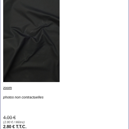
zoom
photos non contractuelles
4
.00
€
(
2.80
€
/ Mètre)
2
.80
€
T.T.C.