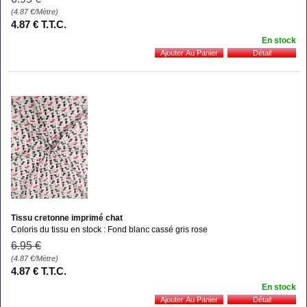
(4.87
€
/Mètre)
4
.87
€
T.T.C.
En stock
Tissu cretonne imprimé chat
Coloris du tissu en stock : Fond blanc cassé gris rose
6
.95
€
(4.87
€
/Mètre)
4
.87
€
T.T.C.
En stock