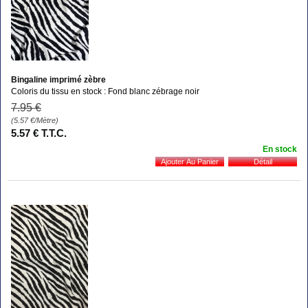
Bingaline imprimé zèbre
Coloris du tissu en stock : Fond blanc zébrage noir
7
.95
€
(5.57
€
/Mètre)
5
.57
€
T.T.C.
En stock