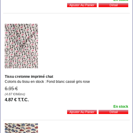
Tissu cretonne imprimé chat
Coloris du tissu en stock : Fond blanc cassé gris rose
6
.95
€
(4.87
€
/Mètre)
4
.87
€
T.T.C.
En stock