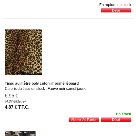
En rupture de stock
Tissu au mètre poly coton imprimé léopard
Coloris du tissu en stock : Fauve noir camel jaune
6
.95
€
(4.87
€
/Mètre)
4
.87
€
T.T.C.
En stock