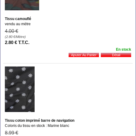
Tissu camouflé
vendu au mètre
4
.00
€
(2.80
€
/Mètre)
2
.80
€
T.T.C.
En stock
Tissu coton imprimé barre de navigation
Coloris du tissu en stock : Marine blanc
8
.99
€