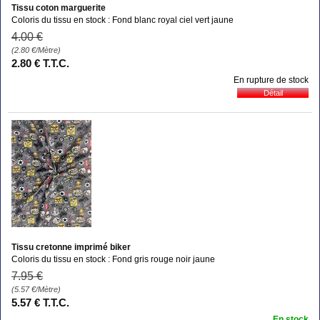
Tissu coton marguerite
Coloris du tissu en stock : Fond blanc royal ciel vert jaune
4
.00
€
(2.80
€
/Mètre)
2
.80
€
T.T.C.
En rupture de stock
Tissu cretonne imprimé biker
Coloris du tissu en stock : Fond gris rouge noir jaune
7
.95
€
(5.57
€
/Mètre)
5
.57
€
T.T.C.
En stock