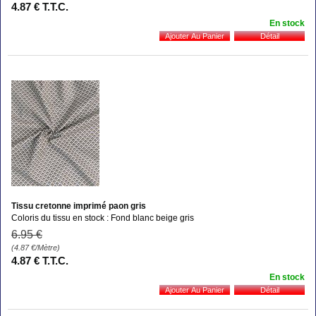
4
.87
€
T.T.C.
En stock
Tissu cretonne imprimé paon gris
Coloris du tissu en stock : Fond blanc beige gris
6
.95
€
(4.87
€
/Mètre)
4
.87
€
T.T.C.
En stock