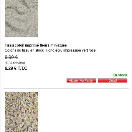
Tissu coton imprimé fleurs miniatues
Coloris du tissu en stock : Fond écru impression vert rose
8
.99
€
(6.29
€
/Mètre)
6
.29
€
T.T.C.
En stock