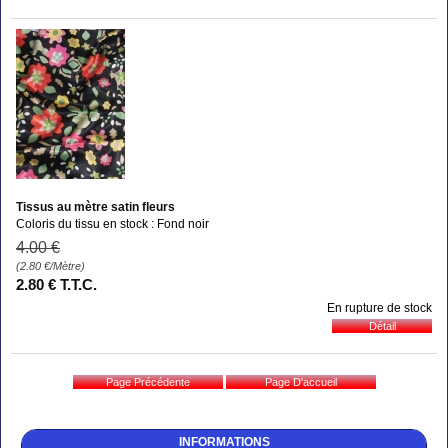
Tissus au mètre satin fleurs
Coloris du tissu en stock : Fond noir
4
.00
€
(2.80
€
/Mètre)
2
.80
€
T.T.C.
En rupture de stock
INFORMATIONS