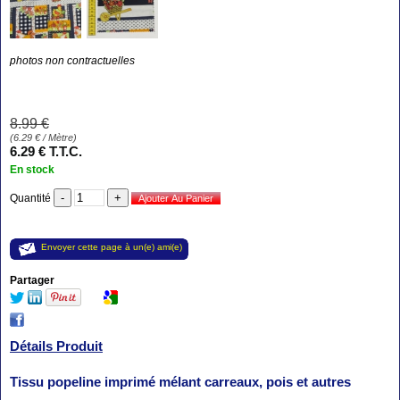
photos non contractuelles
8
.99
€
(
6.29
€
/ Mètre)
6
.29
€
T.T.C.
En stock
Quantité
Envoyer cette page à un(e) ami(e)
Partager
Détails Produit
Tissu popeline imprimé mélant carreaux, pois et autres