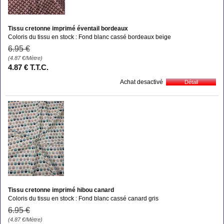
Tissu cretonne imprimé éventail bordeaux
Coloris du tissu en stock : Fond blanc cassé bordeaux beige
6
.95
€
(4.87
€
/Mètre)
4
.87
€
T.T.C.
Achat desactivé
Tissu cretonne imprimé hibou canard
Coloris du tissu en stock : Fond blanc cassé canard gris
6
.95
€
(4.87
€
/Mètre)