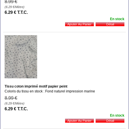
8
.99
€
(6.29
€
/Mètre)
6
.29
€
T.T.C.
En stock
Tissu coton imprimé motif papier peint
Coloris du tissu en stock : Fond naturel impression marine
8
.99
€
(6.29
€
/Mètre)
6
.29
€
T.T.C.
En stock