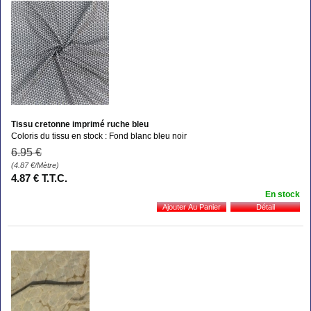
Tissu cretonne imprimé ruche bleu
Coloris du tissu en stock : Fond blanc bleu noir
6
.95
€
(4.87
€
/Mètre)
4
.87
€
T.T.C.
En stock