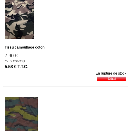
Tissu camouflage coton
7
.90
€
(5.53
€
/Mètre)
5
.53
€
T.T.C.
En rupture de stock