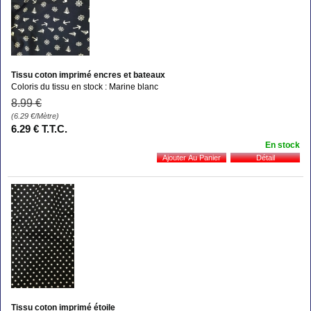
Tissu coton imprimé encres et bateaux
Coloris du tissu en stock : Marine blanc
8
.99
€
(6.29
€
/Mètre)
6
.29
€
T.T.C.
En stock
Tissu coton imprimé étoile