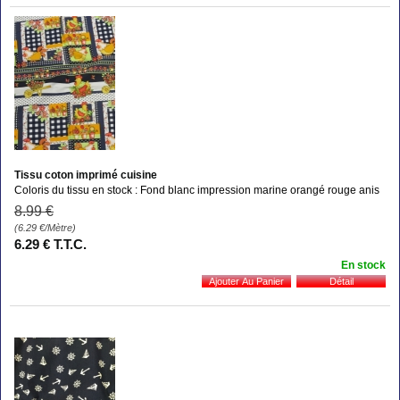
Tissu coton imprimé cuisine
Coloris du tissu en stock : Fond blanc impression marine orangé rouge anis
8
.99
€
(6.29
€
/Mètre)
6
.29
€
T.T.C.
En stock