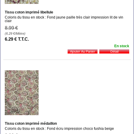
Tissu coton imprimé libellule
Coloris du tissu en stock : Fond jaune paille très clair impression lit de vin
clair
8
.99
€
(6.29
€
/Mètre)
6
.29
€
T.T.C.
En stock
Tissu coton imprimé médaillon
Coloris du tissu en stock : Fond écru impression choco fushia beige