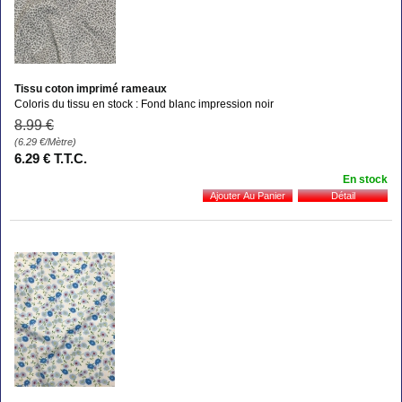
Tissu coton imprimé rameaux
Coloris du tissu en stock : Fond blanc impression noir
8
.99
€
(6.29
€
/Mètre)
6
.29
€
T.T.C.
En stock