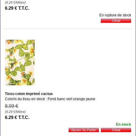
(6.29
€
/Mètre)
6
.29
€
T.T.C.
En rupture de stock
Tissu coton imprimé cactus
Coloris du tissu en stock : Fond banc vert orange jaune
8
.99
€
(6.29
€
/Mètre)
6
.29
€
T.T.C.
En stock