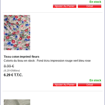
En stock
Tissu coton imprimé fleurs
Coloris du tissu en stock : Fond écru impression rouge vert bleu rose
8
.99
€
(6.29
€
/Mètre)
6
.29
€
T.T.C.
En stock