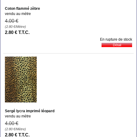
Coton flammé zèbre
vendu au mètre
4
.00
€
(2.80
€
/Mètre)
2
.80
€
T.T.C.
En rupture de stock
Sergé lycra imprimé léopard
vendu au mètre
4
.00
€
(2.80
€
/Mètre)
2
.80
€
T.T.C.