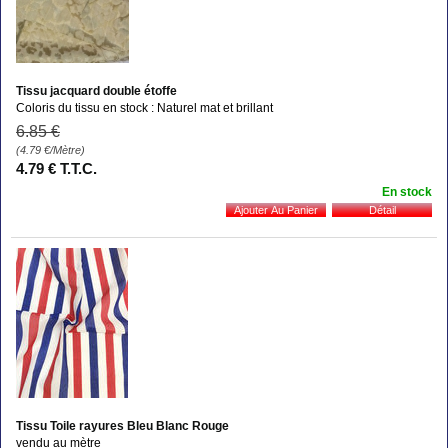
Tissu jacquard double étoffe
Coloris du tissu en stock : Naturel mat et brillant
6
.85
€
(4.79
€
/Mètre)
4
.79
€
T.T.C.
En stock
Tissu Toile rayures Bleu Blanc Rouge
vendu au mètre