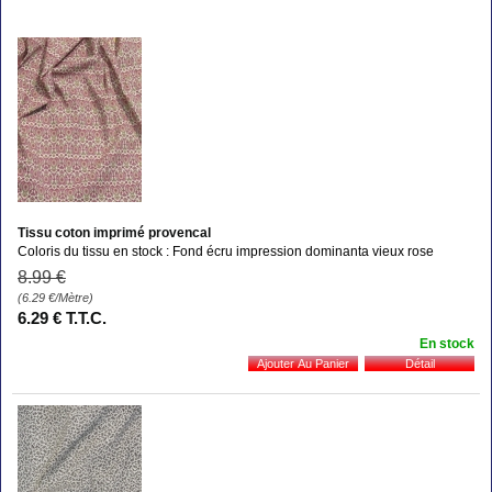
Tissu coton imprimé provencal
Coloris du tissu en stock : Fond écru impression dominanta vieux rose
8
.99
€
(6.29
€
/Mètre)
6
.29
€
T.T.C.
En stock