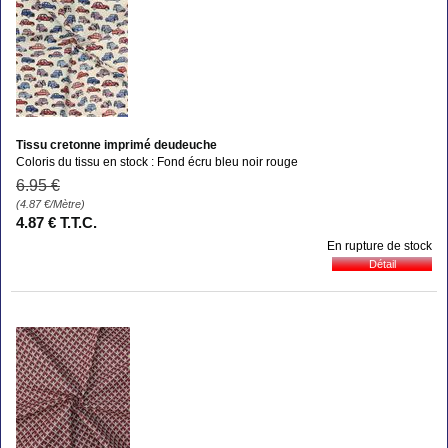
Tissu cretonne imprimé deudeuche
Coloris du tissu en stock : Fond écru bleu noir rouge
6
.95
€
(4.87
€
/Mètre)
4
.87
€
T.T.C.
En rupture de stock