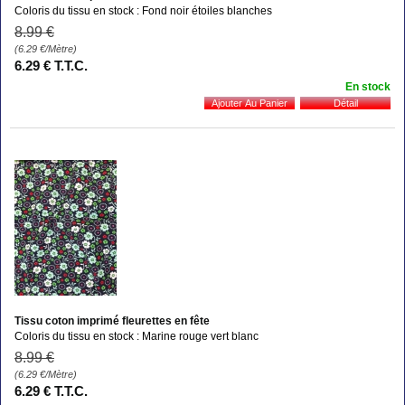
Coloris du tissu en stock : Fond noir étoiles blanches
8
.99
€
(6.29
€
/Mètre)
6
.29
€
T.T.C.
En stock
Tissu coton imprimé fleurettes en fête
Coloris du tissu en stock : Marine rouge vert blanc
8
.99
€
(6.29
€
/Mètre)
6
.29
€
T.T.C.