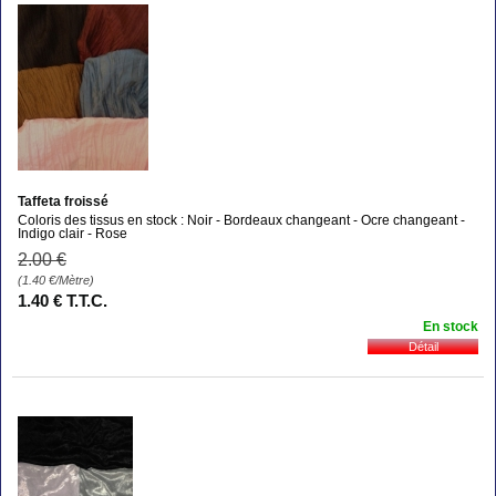
Taffeta froissé
Coloris des tissus en stock : Noir - Bordeaux changeant - Ocre changeant -
Indigo clair - Rose
2
.00
€
(1.40
€
/Mètre)
1
.40
€
T.T.C.
En stock