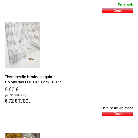
En stock
Tissu résille brodée sequin
Coloris des tissus en stock : Blanc
9
.60
€
(6.72
€
/Mètre)
6
.72
€
T.T.C.
En rupture de stock