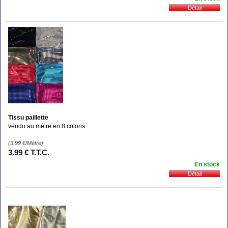
Tissu paillette
vendu au mètre en 8 coloris
(3.99
€
/Mètre)
3
.99
€
T.T.C.
En stock