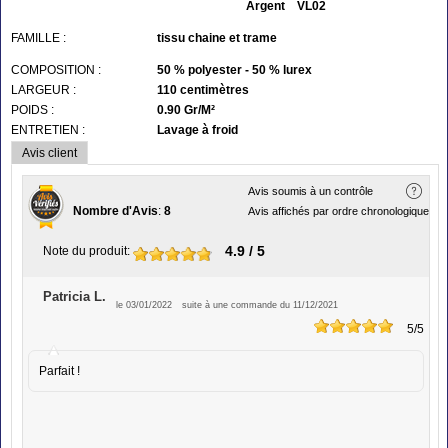
Argent VL02
FAMILLE :
tissu chaine et trame
COMPOSITION :
50 % polyester - 50 % lurex
LARGEUR :
110 centimètres
POIDS :
0.90 Gr/M²
ENTRETIEN :
Lavage à froid
Avis client
Avis soumis à un contrôle
Nombre d'Avis
:
8
Avis affichés par ordre chronologique
4.9
/ 5
Note du produit
:
Patricia L.
le 03/01/2022
suite à une commande du 11/12/2021
5
/5
Parfait !