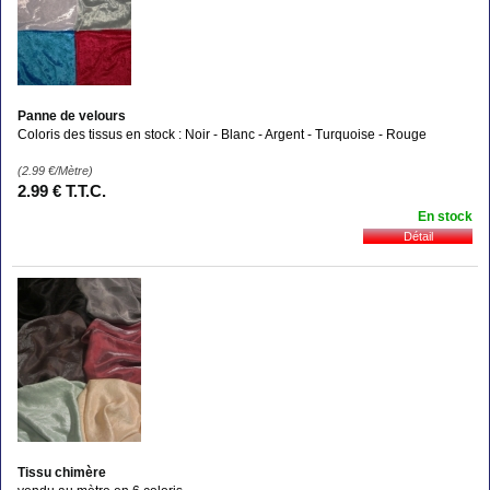
Panne de velours
Coloris des tissus en stock : Noir - Blanc - Argent - Turquoise - Rouge
(2.99
€
/Mètre)
2
.99
€
T.T.C.
En stock
Tissu chimère