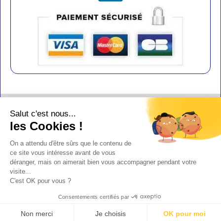
Contact
Salut c'est nous...
Aide
les Cookies !
Conditions de vente
On a attendu d'être sûrs que le contenu de
Copyright
ce site vous intéresse avant de vous
déranger, mais on aimerait bien vous accompagner pendant votre
Mentions légales
visite...
Design : Doudot
C'est OK pour vous ?
Y-Proximité / Aliénor.net
Consentements certifiés par
Non merci
Je choisis
OK pour moi