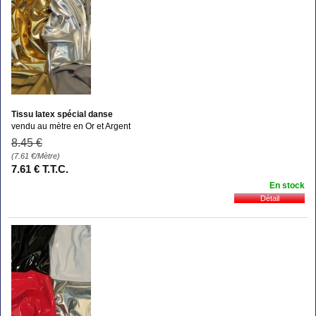
Tissu latex spécial danse
vendu au mètre en Or et Argent
8
.45
€
(7.61
€
/Mètre)
7
.61
€
T.T.C.
En stock