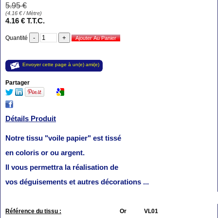
5
.95
€
(
4.16
€
/ Mètre)
4
.16
€
T.T.C.
Quantité
Envoyer cette page à un(e) ami(e)
Partager
Détails Produit
Notre tissu "voile papier" est tissé
en coloris or ou argent.
Il vous permettra la réalisation de
vos déguisements et autres décorations ...
Référence du tissu :
Or VL01