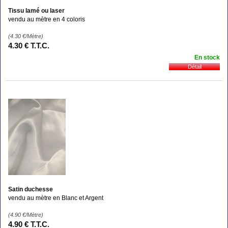
Tissu lamé ou laser
vendu au mètre en 4 coloris
(4.30
€
/Mètre)
4
.30
€
T.T.C.
En stock
Satin duchesse
vendu au mètre en Blanc et Argent
(4.90
€
/Mètre)
4
.90
€
T.T.C.