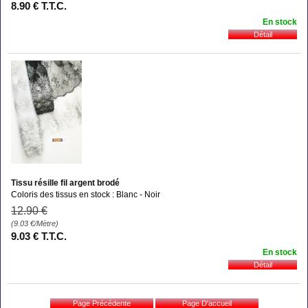
8
.90
€
T.T.C.
En stock
Tissu résille fil argent brodé
Coloris des tissus en stock : Blanc - Noir
12
.90
€
(9.03
€
/Mètre)
9
.03
€
T.T.C.
En stock