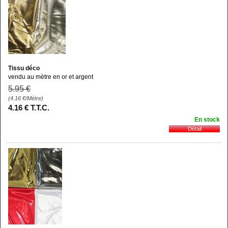
Tissu déco
vendu au mètre en or et argent
5
.95
€
(4.16
€
/Mètre)
4
.16
€
T.T.C.
En stock