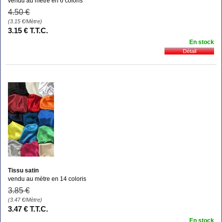
vendu au mètre en 6 coloris
4
.50
€
(3.15
€
/Mètre)
3
.15
€
T.T.C.
En stock
Tissu satin
vendu au mètre en 14 coloris
3
.85
€
(3.47
€
/Mètre)
3
.47
€
T.T.C.
En stock