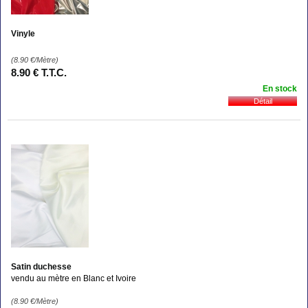
Vinyle
(8.90
€
/Mètre)
8
.90
€
T.T.C.
En stock
Satin duchesse
vendu au mètre en Blanc et Ivoire
(8.90
€
/Mètre)