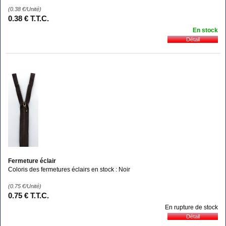
(0.38
€
/Unité)
0
.38
€
T.T.C.
En stock
Fermeture éclair
Coloris des fermetures éclairs en stock : Noir
(0.75
€
/Unité)
0
.75
€
T.T.C.
En rupture de stock