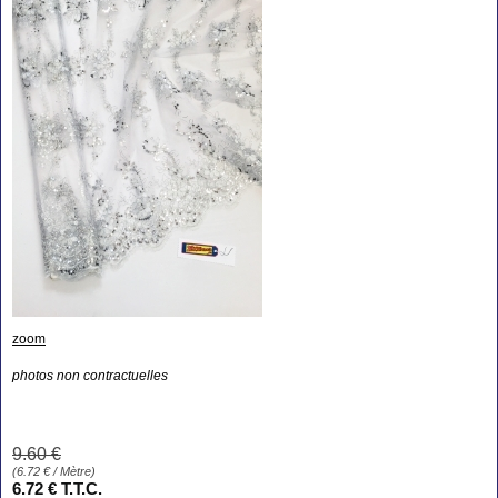
zoom
photos non contractuelles
9
.60
€
(
6.72
€
/ Mètre)
6
.72
€
T.T.C.