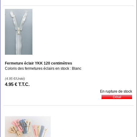
Fermeture éclair YKK 120 centimètres
Coloris des fermetures éclairs en stock : Blanc
(4.95
€
/Unité)
4
.95
€
T.T.C.
En rupture de stock