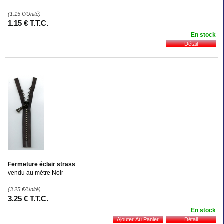
(1.15
€
/Unité)
1
.15
€
T.T.C.
En stock
Fermeture éclair strass
vendu au mètre Noir
(3.25
€
/Unité)
3
.25
€
T.T.C.
En stock