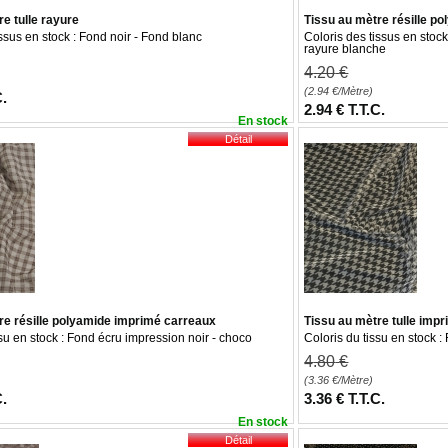
e tulle rayure
Tissu au mètre résille p
issus en stock : Fond noir - Fond blanc
Coloris des tissus en stock
rayure blanche
4
.20
€
(2.94
€
/Mètre)
C.
2
.94
€
T.T.C.
En stock
re résille polyamide imprimé carreaux
Tissu au mètre tulle imp
ssu en stock : Fond écru impression noir - choco
Coloris du tissu en stock 
4
.80
€
(3.36
€
/Mètre)
C.
3
.36
€
T.T.C.
En stock