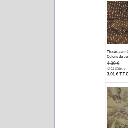
Tissus au mèt
Coloris du tis
4
.30
€
(3.01
€
/Mètre)
3
.01
€
T.T.