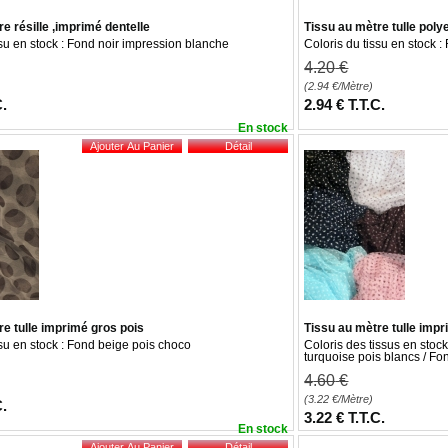
e résille ,imprimé dentelle
Tissu au mètre tulle poly
ssu en stock : Fond noir impression blanche
Coloris du tissu en stock :
4
.20
€
(2.94
€
/Mètre)
C.
2
.94
€
T.T.C.
En stock
re tulle imprimé gros pois
Tissu au mètre tulle impr
ssu en stock : Fond beige pois choco
Coloris des tissus en stock
turquoise pois blancs / Fo
4
.60
€
(3.22
€
/Mètre)
C.
3
.22
€
T.T.C.
En stock