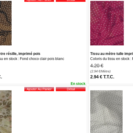
re résille, imprimé pois
Tissu au mètre tulle impr
su en stock : Fond choco clair pois blanc
Coloris du tissu en stock :
4
.20
€
(2.94
€
/Mètre)
C.
2
.94
€
T.T.C.
En stock