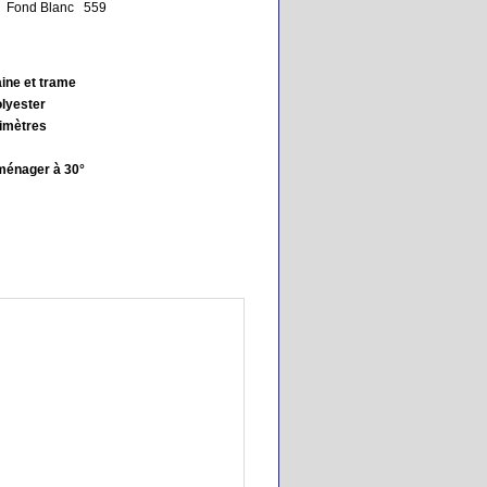
Fond Blanc 559
aine et trame
lyester
imètres
ménager à 30°