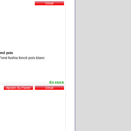
imé pois
 Fond fushia foncé pois blanc
En stock