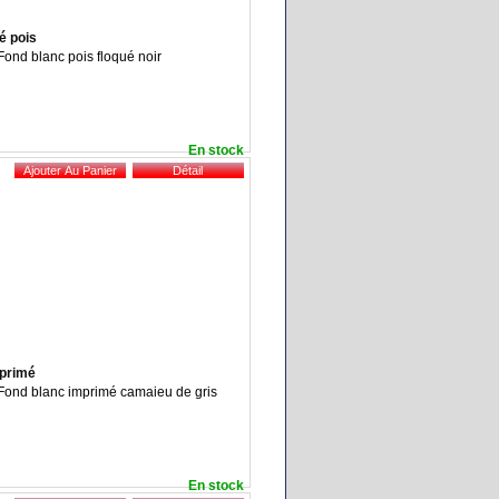
ué pois
 Fond blanc pois floqué noir
En stock
mprimé
: Fond blanc imprimé camaieu de gris
En stock