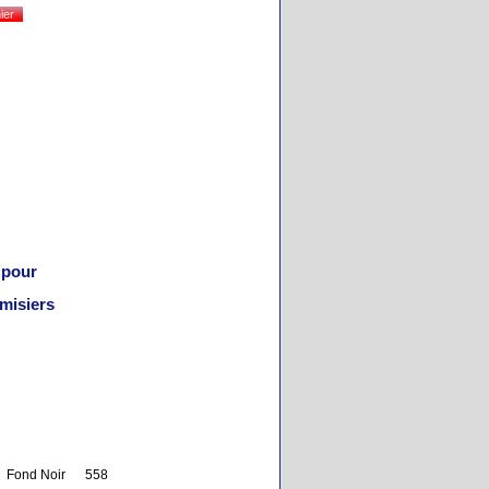
l pour
emisiers
Fond Noir 558