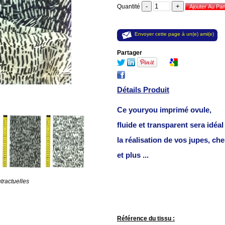
Quantité
Envoyer cette page à un(e) ami(e)
Partager
Détails Produit
Ce youryou imprimé ovule,
fluide et transparent sera idéa
la réalisation de vos jupes, ch
et plus ...
tractuelles
Référence du tissu :