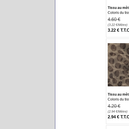
Tissu au mètr
Coloris du ti
4
.60
€
(3.22
€
/Mètre)
3
.22
€
T.T.
Tissu au mèt
Coloris du ti
4
.20
€
(2.94
€
/Mètre)
2
.94
€
T.T.