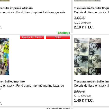
e tulle imprimé africain
Tissu au mètre tulle floq
ssu en stock : Fond blanc imprimé kaki orange anis
Coloris du tissu en stock :
3
.00
€
(2.10
€
/Mètre)
C.
2
.10
€
T.T.C.
En stock
e résille, imprimé
Tissu au mètre résille ,i
ssu en stock : Fond blanc imprimé marine lavande
Coloris du tissu en stock 
s
2
.00
€
(1.40
€
/Mètre)
1
.40
€
T.T.C.
C.