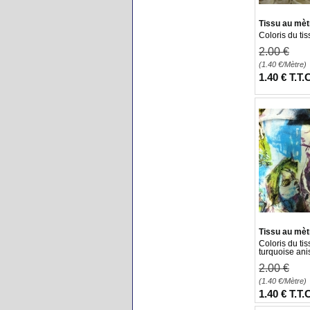
Tissu au mètr
Coloris du ti
2
.00
€
(1.40
€
/Mètre)
1
.40
€
T.T.
Tissu au mètr
Coloris du ti
turquoise ani
2
.00
€
(1.40
€
/Mètre)
1
.40
€
T.T.