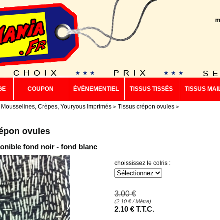
m
GE
COUPON
ÉVÉNEMENTIEL
TISSUS TISSÉS
TISSUS MAI
 Mousselines, Crèpes, Youryous Imprimés
Tissus crépon ovules
répon ovules
onible fond noir - fond blanc
choississez le colris :
3
.00
€
(
2.10
€
/ Mètre)
2
.10
€
T.T.C.