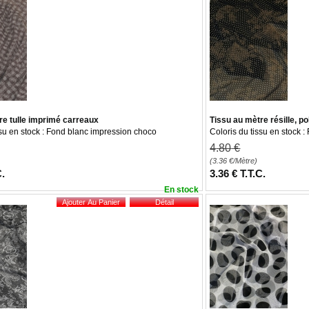
re tulle imprimé carreaux
Tissu au mètre résille, 
ssu en stock : Fond blanc impression choco
Coloris du tissu en stock 
4
.80
€
(3.36
€
/Mètre)
C.
3
.36
€
T.T.C.
En stock