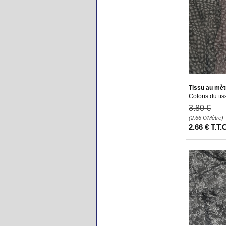
Tissu au mèt
Coloris du ti
3
.80
€
(2.66
€
/Mètre)
2
.66
€
T.T.