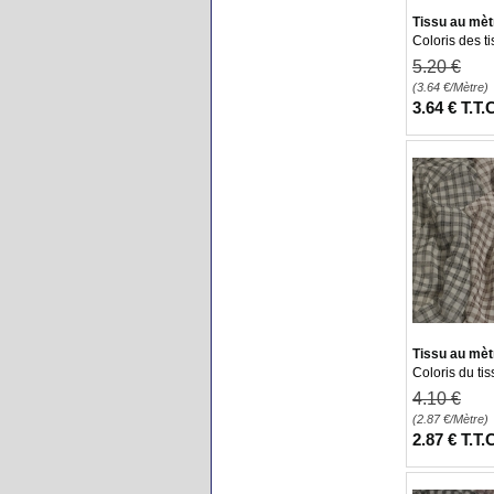
Tissu au mètr
Coloris des t
5
.20
€
(3.64
€
/Mètre)
3
.64
€
T.T.
Tissu au mèt
Coloris du ti
4
.10
€
(2.87
€
/Mètre)
2
.87
€
T.T.