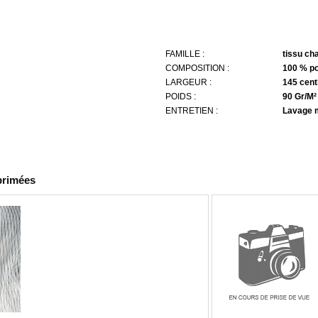
FAMILLE :
tissu ch
COMPOSITION :
100 % po
LARGEUR :
145 cent
POIDS :
90 Gr/M²
ENTRETIEN :
Lavage 
primées