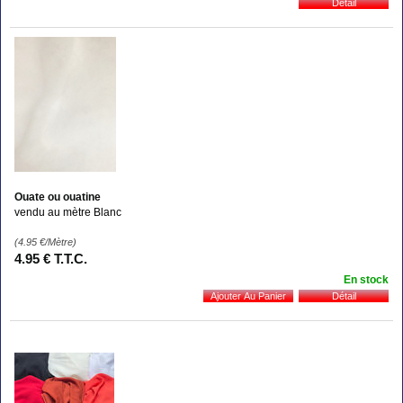
Ouate ou ouatine
vendu au mètre Blanc
(4.95
€
/Mètre)
4
.95
€
T.T.C.
En stock