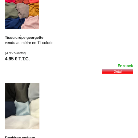
Tissu crêpe georgette
vendu au mètre en 11 coloris
(4.95
€
/Mètre)
4
.95
€
T.T.C.
En stock
Doublure acétate