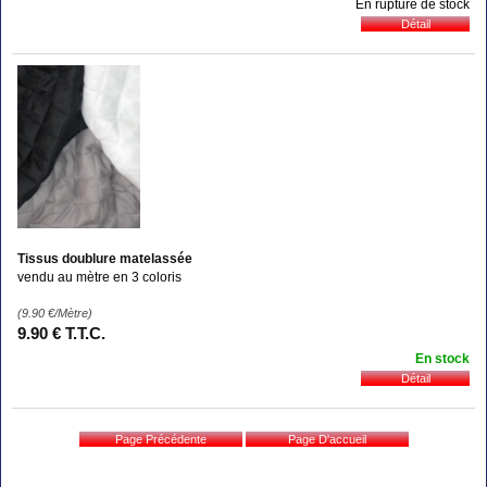
En rupture de stock
Tissus doublure matelassée
vendu au mètre en 3 coloris
(9.90
€
/Mètre)
9
.90
€
T.T.C.
En stock