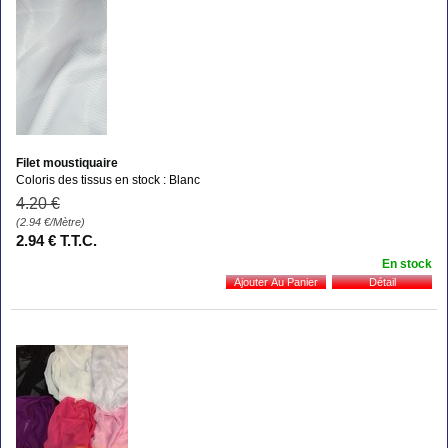
Filet moustiquaire
Coloris des tissus en stock : Blanc
4
.20
€
(2.94
€
/Mètre)
2
.94
€
T.T.C.
En stock