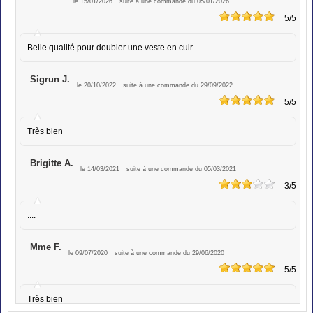
le 15/01/2026
suite à une commande du 05/01/2026
5
/5
Belle qualité pour doubler une veste en cuir
Sigrun J.
le 20/10/2022
suite à une commande du 29/09/2022
5
/5
Très bien
Brigitte A.
le 14/03/2021
suite à une commande du 05/03/2021
3
/5
....
Mme F.
le 09/07/2020
suite à une commande du 29/06/2020
5
/5
Très bien