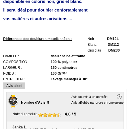
disponible en coloris noir,
gris et blanc.
Il sera idéal pour doubler confortablement
vos matières et autres créations ...
Références des doublures matellassées :
Noir
DM124
Blanc
DM112
Gris clair
DM230
FAMILLE :
tissu chaine et trame
COMPOSITION :
100 % polyester
LARGEUR :
150 centimètres
POIDS :
160 Gr/M²
ENTRETIEN :
Lavage ménager à 30°
Avis client
Avis soumis à un contrôle
Nombre d'Avis
:
9
Avis affichés par ordre chronologique
4.6
/ 5
Note du produit
:
Janka L.