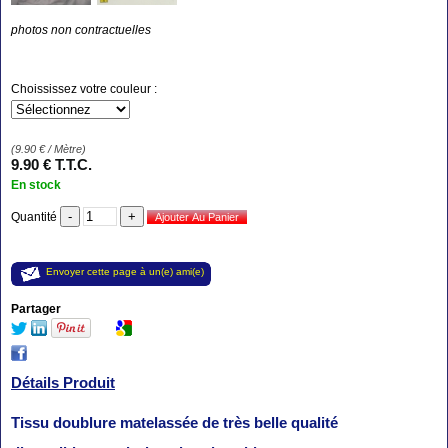
photos non contractuelles
Choississez votre couleur :
(
9.90
€
/ Mètre)
9
.90
€
T.T.C.
En stock
Quantité
Envoyer cette page à un(e) ami(e)
Partager
Détails Produit
Tissu doublure matelassée de très belle qualité