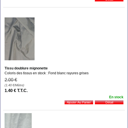
Bonne qualité!
Sophie C.
le 17/12/2016
suite à une commande du 07/12/2016
5
/5
Parfait
Tissu doublure mignonette
Coloris des tissus en stock : Fond blanc rayures grises
2
.00
€
(1.40
€
/Mètre)
1
.40
€
T.T.C.
En stock