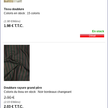
Tissu doublure
Coloris en stock : 15 coloris
(1.98
€
/Mètre)
1
.98
€
T.T.C.
En stock
Doublure rayure grand père
Coloris du tissu en stock : Noir bordeaux changeant
2
.90
€
(2.03
€
/Mètre)
2
.03
€
T.T.C.