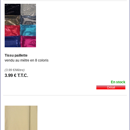
Tissu paillette
vendu au mètre en 8 coloris
(3.99
€
/Mètre)
3
.99
€
T.T.C.
En stock