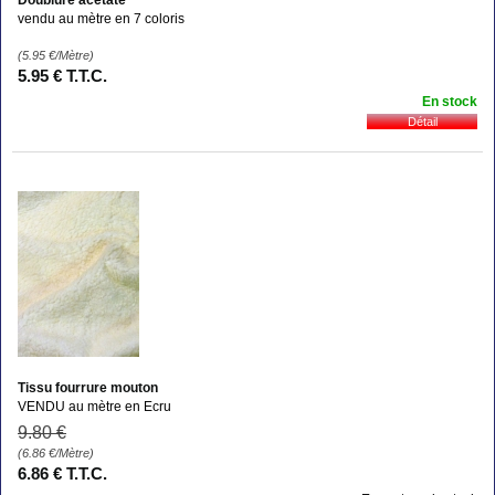
vendu au mètre en 7 coloris
(5.95
€
/Mètre)
5
.95
€
T.T.C.
En stock
Tissu fourrure mouton
VENDU au mètre en Ecru
9
.80
€
(6.86
€
/Mètre)
6
.86
€
T.T.C.