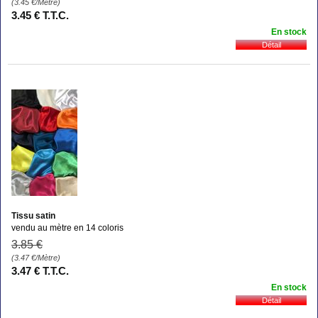
(3.45
€
/Mètre)
3
.45
€
T.T.C.
En stock
Tissu satin
vendu au mètre en 14 coloris
3
.85
€
(3.47
€
/Mètre)
3
.47
€
T.T.C.
En stock