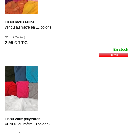
Tissu mousseline
vendu au mètre en 11 coloris
(2.99
€
/Mètre)
2
.99
€
T.T.C.
En stock
Tissu voile polycoton
VENDU au mètre (8 coloris)