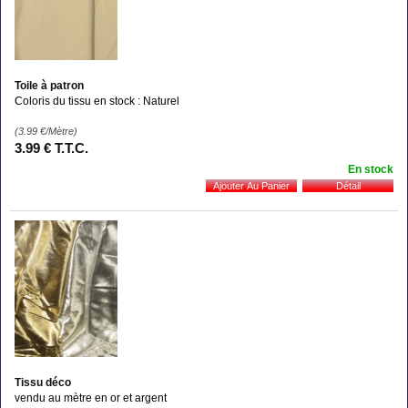
Toile à patron
Coloris du tissu en stock : Naturel
(3.99
€
/Mètre)
3
.99
€
T.T.C.
En stock
Tissu déco
vendu au mètre en or et argent