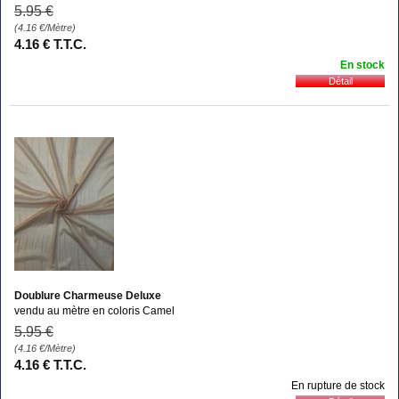
5
.95
€
(4.16
€
/Mètre)
4
.16
€
T.T.C.
En stock
Doublure Charmeuse Deluxe
vendu au mètre en coloris Camel
5
.95
€
(4.16
€
/Mètre)
4
.16
€
T.T.C.
En rupture de stock