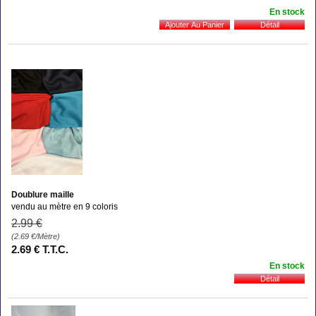
En stock
Doublure maille
vendu au mètre en 9 coloris
2
.99
€
(2.69
€
/Mètre)
2
.69
€
T.T.C.
En stock