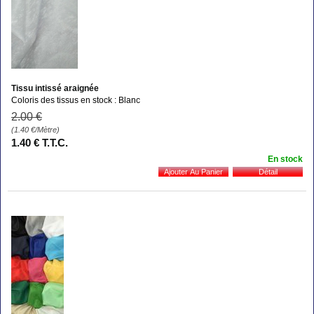
Tissu intissé araignée
Coloris des tissus en stock : Blanc
2
.00
€
(1.40
€
/Mètre)
1
.40
€
T.T.C.
En stock