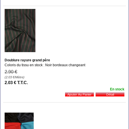
Doublure rayure grand père
Coloris du tissu en stock : Noir bordeaux changeant
2
.90
€
(2.03
€
/Mètre)
2
.03
€
T.T.C.
En stock