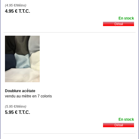
(4.95
€
/Mètre)
4
.95
€
T.T.C.
En stock
Doublure acétate
vendu au mètre en 7 coloris
(5.95
€
/Mètre)
5
.95
€
T.T.C.
En stock