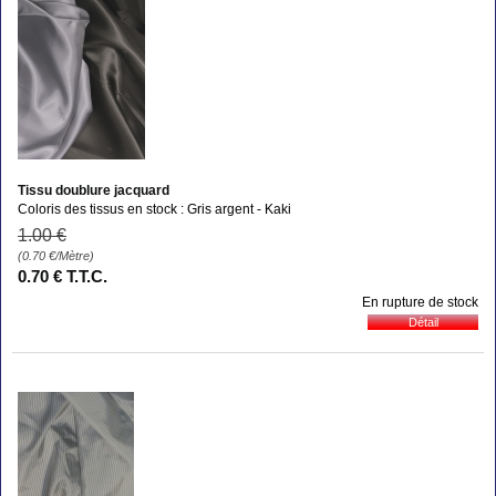
Tissu doublure jacquard
Coloris des tissus en stock : Gris argent - Kaki
1
.00
€
(0.70
€
/Mètre)
0
.70
€
T.T.C.
En rupture de stock