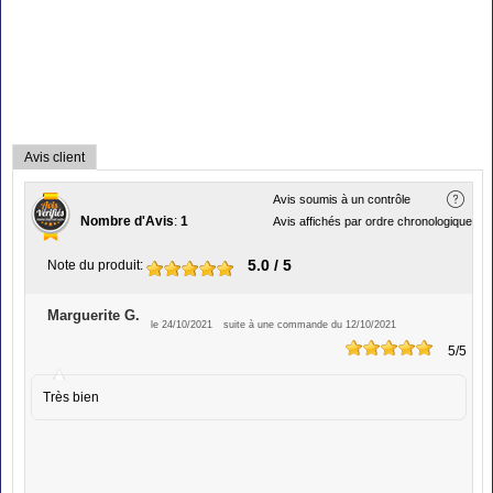
Avis client
Avis soumis à un contrôle
Nombre d'Avis
:
1
Avis affichés par ordre chronologique
5.0
/ 5
Note du produit
:
Marguerite G.
le 24/10/2021
suite à une commande du 12/10/2021
5
/5
Très bien