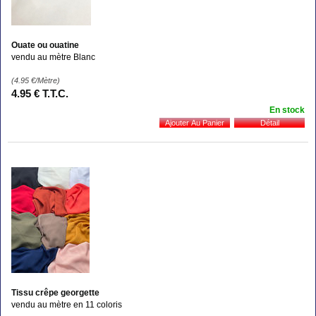
Ouate ou ouatine
vendu au mètre Blanc
(4.95
€
/Mètre)
4
.95
€
T.T.C.
En stock
Tissu crêpe georgette
vendu au mètre en 11 coloris