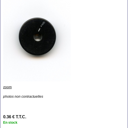
zoom
photos non contractuelles
0
.36
€
T.T.C.
En stock