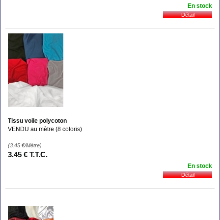
En stock
Tissu voile polycoton
VENDU au mètre (8 coloris)
(3.45
€
/Mètre)
3
.45
€
T.T.C.
En stock