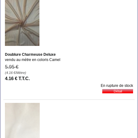
Doublure Charmeuse Deluxe
vendu au mètre en coloris Camel
5
.95
€
(4.16
€
/Mètre)
4
.16
€
T.T.C.
En rupture de stock