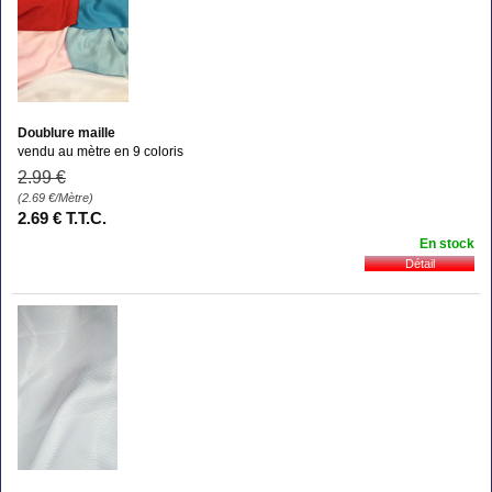
Doublure maille
vendu au mètre en 9 coloris
2
.99
€
(2.69
€
/Mètre)
2
.69
€
T.T.C.
En stock