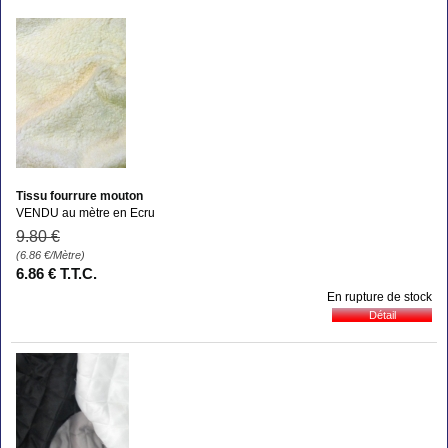
Tissu fourrure mouton
VENDU au mètre en Ecru
9
.80
€
(6.86
€
/Mètre)
6
.86
€
T.T.C.
En rupture de stock