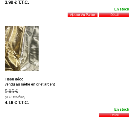
3
.99
€
T.T.C.
En stock
Tissu déco
vendu au mètre en or et argent
5
.95
€
(4.16
€
/Mètre)
4
.16
€
T.T.C.
En stock