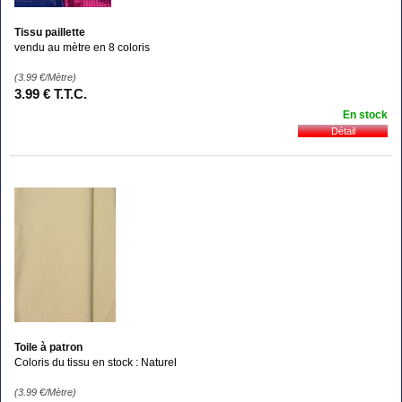
Tissu paillette
vendu au mètre en 8 coloris
(3.99
€
/Mètre)
3
.99
€
T.T.C.
En stock
Toile à patron
Coloris du tissu en stock : Naturel
(3.99
€
/Mètre)