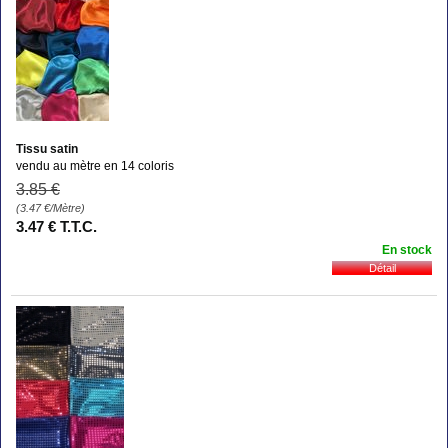
Tissu satin
vendu au mètre en 14 coloris
3
.85
€
(3.47
€
/Mètre)
3
.47
€
T.T.C.
En stock