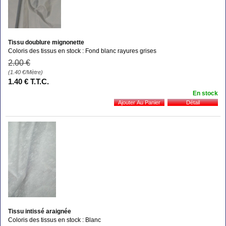
Tissu doublure mignonette
Coloris des tissus en stock : Fond blanc rayures grises
2
.00
€
(1.40
€
/Mètre)
1
.40
€
T.T.C.
En stock
Tissu intissé araignée
Coloris des tissus en stock : Blanc