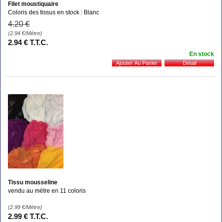
Filet moustiquaire
Coloris des tissus en stock : Blanc
4
.20
€
(2.94
€
/Mètre)
2
.94
€
T.T.C.
En stock
Tissu mousseline
vendu au mètre en 11 coloris
(2.99
€
/Mètre)
2
.99
€
T.T.C.