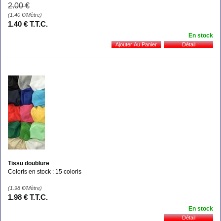
2
.00
€
(1.40
€
/Mètre)
1
.40
€
T.T.C.
En stock
Tissu doublure
Coloris en stock : 15 coloris
(1.98
€
/Mètre)
1
.98
€
T.T.C.
En stock