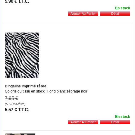
5
.90
€
T.T.C.
En stock
Bingaline imprimé zèbre
Coloris du tissu en stock : Fond blanc zébrage noir
7
.95
€
(5.57
€
/Mètre)
5
.57
€
T.T.C.
En stock