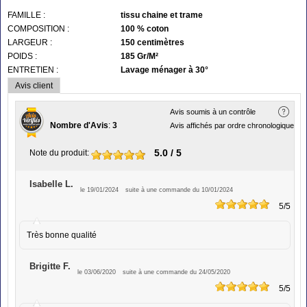
FAMILLE :
tissu chaine et trame
COMPOSITION :
100 % coton
LARGEUR :
150 centimètres
POIDS :
185 Gr/M²
ENTRETIEN :
Lavage ménager à 30°
Avis client
Avis soumis à un contrôle
Nombre d'Avis
:
3
Avis affichés par ordre chronologique
5.0
/ 5
Note du produit
:
Isabelle L.
le 19/01/2024
suite à une commande du 10/01/2024
5
/5
Très bonne qualité
Brigitte F.
le 03/06/2020
suite à une commande du 24/05/2020
5
/5