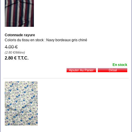
Cotonnade rayure
Coloris du tissu en stock : Navy bordeaux gris chiné
4
.00
€
(2.80
€
/Mètre)
2
.80
€
T.T.C.
En stock