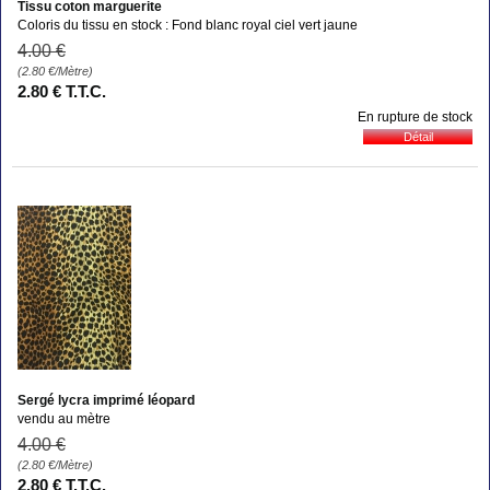
Tissu coton marguerite
Coloris du tissu en stock : Fond blanc royal ciel vert jaune
4
.00
€
(2.80
€
/Mètre)
2
.80
€
T.T.C.
En rupture de stock
Sergé lycra imprimé léopard
vendu au mètre
4
.00
€
(2.80
€
/Mètre)
2
.80
€
T.T.C.