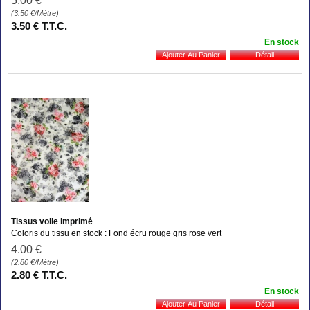
5
.00
€
(3.50
€
/Mètre)
3
.50
€
T.T.C.
En stock
Tissus voile imprimé
Coloris du tissu en stock : Fond écru rouge gris rose vert
4
.00
€
(2.80
€
/Mètre)
2
.80
€
T.T.C.
En stock