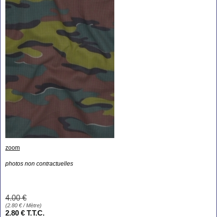
zoom
photos non contractuelles
4
.00
€
(
2.80
€
/ Mètre)
2
.80
€
T.T.C.