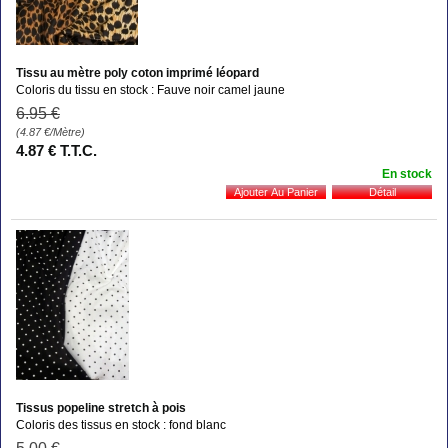
Tissu au mètre poly coton imprimé léopard
Coloris du tissu en stock : Fauve noir camel jaune
6
.95
€
(4.87
€
/Mètre)
4
.87
€
T.T.C.
En stock
Tissus popeline stretch à pois
Coloris des tissus en stock : fond blanc