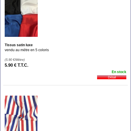
Tissus satin luxe
vendu au mètre en 5 coloris
(5.90
€
/Mètre)
5
.90
€
T.T.C.
En stock