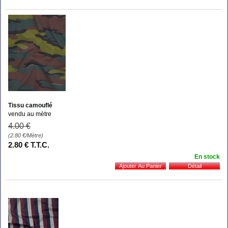
Tissu camouflé
vendu au mètre
4
.00
€
(2.80
€
/Mètre)
2
.80
€
T.T.C.
En stock