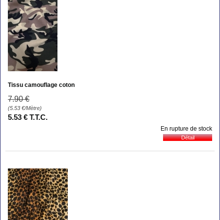
Tissu camouflage coton
7
.90
€
(5.53
€
/Mètre)
5
.53
€
T.T.C.
En rupture de stock