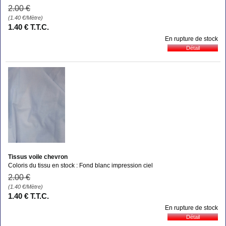
2
.00
€
(1.40
€
/Mètre)
1
.40
€
T.T.C.
En rupture de stock
Tissus voile chevron
Coloris du tissu en stock : Fond blanc impression ciel
2
.00
€
(1.40
€
/Mètre)
1
.40
€
T.T.C.
En rupture de stock