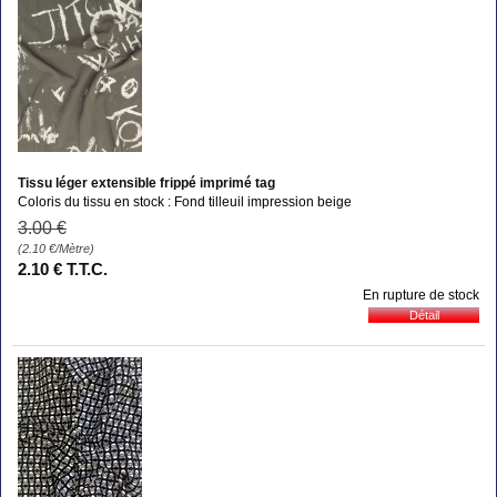
Tissu léger extensible frippé imprimé tag
Coloris du tissu en stock : Fond tilleuil impression beige
3
.00
€
(2.10
€
/Mètre)
2
.10
€
T.T.C.
En rupture de stock