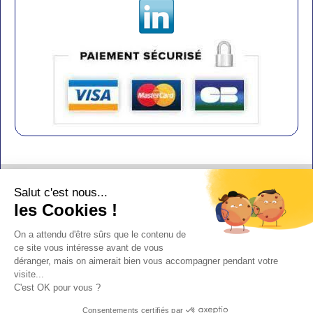
Contact
Salut c'est nous...
Aide
les Cookies !
Conditions de vente
On a attendu d'être sûrs que le contenu de
Copyright
ce site vous intéresse avant de vous
déranger, mais on aimerait bien vous accompagner pendant votre
Mentions légales
visite...
Design : Doudot
C'est OK pour vous ?
Y-Proximité / Aliénor.net
Consentements certifiés par