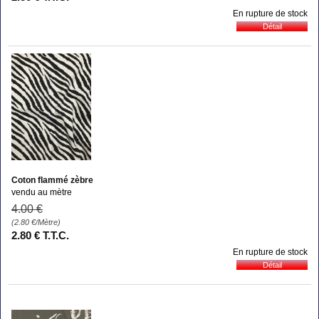
En rupture de stock
Coton flammé zèbre
vendu au mètre
4
.00
€
(2.80
€
/Mètre)
2
.80
€
T.T.C.
En rupture de stock