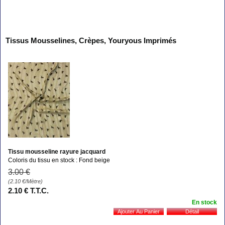
Tissus Mousselines, Crèpes, Youryous Imprimés
Tissu mousseline rayure jacquard
Coloris du tissu en stock : Fond beige
3
.00
€
(2.10
€
/Mètre)
2
.10
€
T.T.C.
En stock