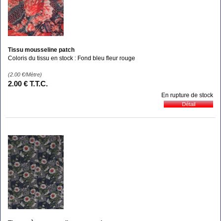
Tissu mousseline patch
Coloris du tissu en stock : Fond bleu fleur rouge
(2.00
€
/Mètre)
2
.00
€
T.T.C.
En rupture de stock