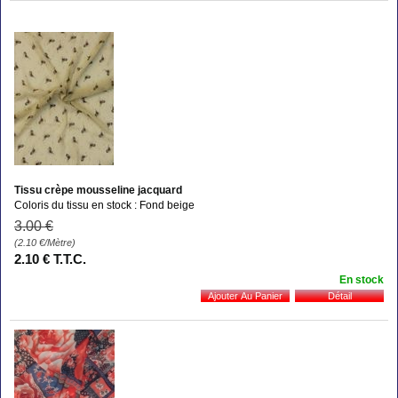
Tissu crèpe mousseline jacquard
Coloris du tissu en stock : Fond beige
3
.00
€
(2.10
€
/Mètre)
2
.10
€
T.T.C.
En stock