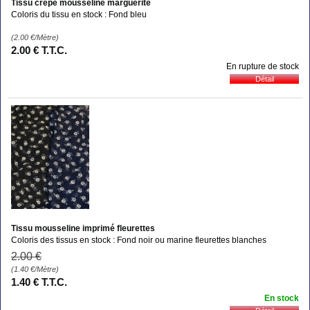
Tissu crèpe mousseline marguerite
Coloris du tissu en stock : Fond bleu
(2.00
€
/Mètre)
2
.00
€
T.T.C.
En rupture de stock
Tissu mousseline imprimé fleurettes
Coloris des tissus en stock : Fond noir ou marine fleurettes blanches
2
.00
€
(1.40
€
/Mètre)
1
.40
€
T.T.C.
En stock