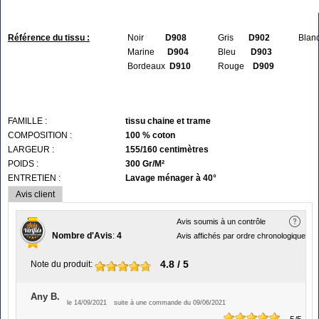
Référence du tissu :
Noir
D908
Gris
D902
Blan
Marine
D904
Bleu
D903
Bordeaux
D910
Rouge
D909
FAMILLE :
tissu chaine et trame
COMPOSITION :
100 % coton
LARGEUR :
155/160 centimètres
POIDS :
300 Gr/M²
ENTRETIEN :
Lavage ménager à 40°
Avis client
Avis soumis à un contrôle
Nombre d'Avis
:
4
Avis affichés par ordre chronologique
4.8
/ 5
Note du produit
:
Any B.
le 14/09/2021
suite à une commande du 09/06/2021