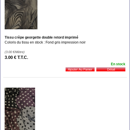
Tissu crèpe georgette double retord imprimé
Coloris du tissu en stock : Fond gris impression noir
(3.00
€
/Mètre)
3
.00
€
T.T.C.
En stock