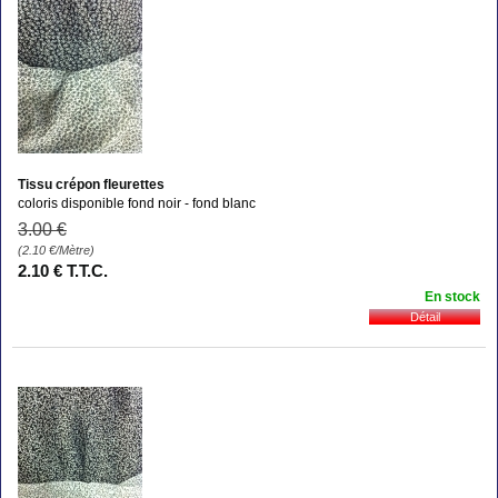
Tissu crépon fleurettes
coloris disponible fond noir - fond blanc
3
.00
€
(2.10
€
/Mètre)
2
.10
€
T.T.C.
En stock