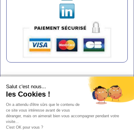
Contact
Salut c'est nous...
Aide
les Cookies !
Conditions de vente
On a attendu d'être sûrs que le contenu de
Copyright
ce site vous intéresse avant de vous
déranger, mais on aimerait bien vous accompagner pendant votre
Mentions légales
visite...
Design : Doudot
C'est OK pour vous ?