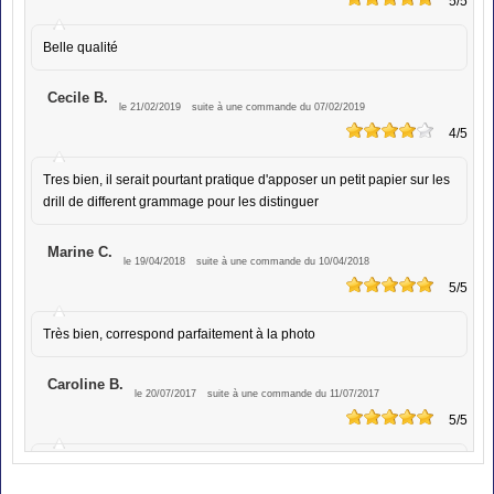
5
/5
Belle qualité
Cecile B.
le 21/02/2019
suite à une commande du 07/02/2019
4
/5
Tres bien, il serait pourtant pratique d'apposer un petit papier sur les
drill de different grammage pour les distinguer
Marine C.
le 19/04/2018
suite à une commande du 10/04/2018
5
/5
Très bien, correspond parfaitement à la photo
Caroline B.
le 20/07/2017
suite à une commande du 11/07/2017
5
/5
Correspond à mon attente