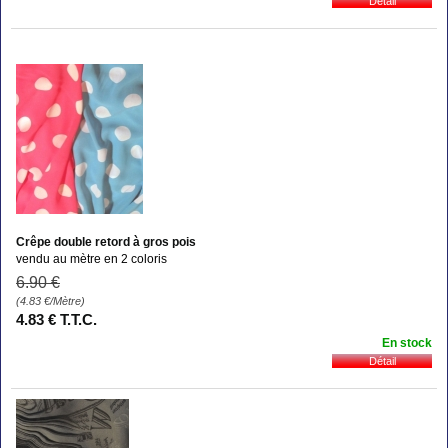
Crêpe double retord à gros pois
vendu au mètre en 2 coloris
6
.90
€
(4.83
€
/Mètre)
4
.83
€
T.T.C.
En stock