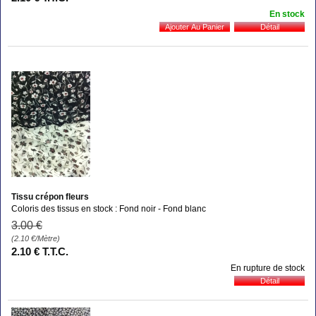
En stock
Tissu crépon fleurs
Coloris des tissus en stock : Fond noir - Fond blanc
3
.00
€
(2.10
€
/Mètre)
2
.10
€
T.T.C.
En rupture de stock