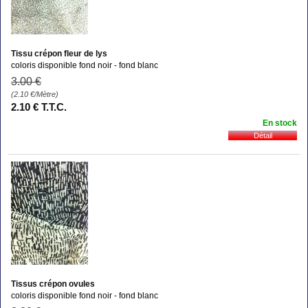
Tissu crépon fleur de lys
coloris disponible fond noir - fond blanc
3
.00
€
(2.10
€
/Mètre)
2
.10
€
T.T.C.
En stock
Tissus crépon ovules
coloris disponible fond noir - fond blanc