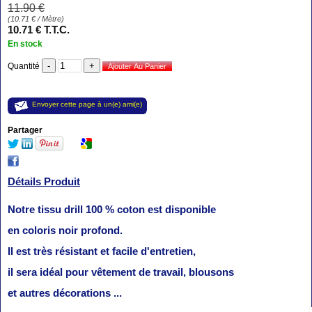
11
.90
€
(
10.71
€
/ Mètre)
10
.71
€
T.T.C.
En stock
Quantité
Envoyer cette page à un(e) ami(e)
Partager
Détails Produit
Notre tissu drill 100 % coton est disponible
en coloris noir profond.
Il est très résistant et facile d'entretien,
il sera idéal pour vêtement de travail, blousons
et autres décorations ...