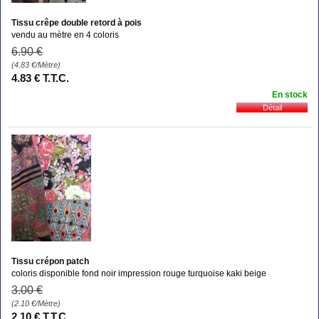
Tissu crêpe double retord à pois
vendu au mètre en 4 coloris
6
.90
€
(4.83
€
/Mètre)
4
.83
€
T.T.C.
En stock
Tissu crépon patch
coloris disponible fond noir impression rouge turquoise kaki beige
3
.00
€
(2.10
€
/Mètre)
2
.10
€
T.T.C.