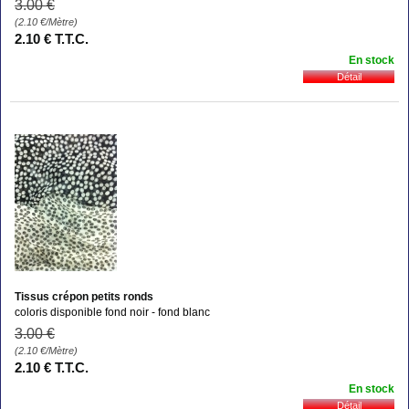
3
.00
€
(2.10
€
/Mètre)
2
.10
€
T.T.C.
En stock
Tissus crépon petits ronds
coloris disponible fond noir - fond blanc
3
.00
€
(2.10
€
/Mètre)
2
.10
€
T.T.C.
En stock