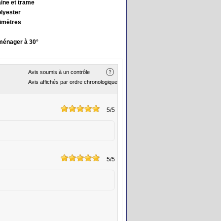
aine et trame
lyester
imètres
ménager à 30°
Avis soumis à un contrôle
Avis affichés par ordre chronologique
5
/5
5
/5