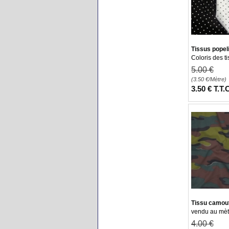
Tissus popeli
Coloris des ti
5
.00
€
(3.50
€
/Mètre)
3
.50
€
T.T.
Tissu camou
vendu au mèt
4
.00
€