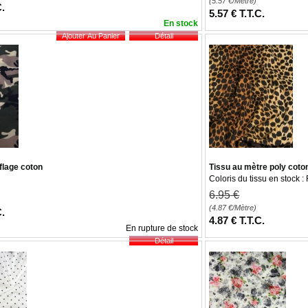
(5.57
€
/Mètre)
C.
5
.57
€
T.T.C.
En stock
flage coton
Tissu au mètre poly coto
Coloris du tissu en stock 
6
.95
€
(4.87
€
/Mètre)
C.
4
.87
€
T.T.C.
En rupture de stock