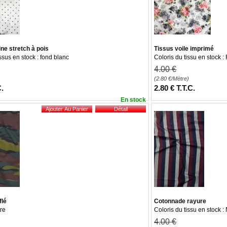
ne stretch à pois
Tissus voile imprimé
ssus en stock : fond blanc
Coloris du tissu en stock :
4
.00
€
(2.80
€
/Mètre)
C.
2
.80
€
T.T.C.
En stock
flé
Cotonnade rayure
re
Coloris du tissu en stock 
4
.00
€