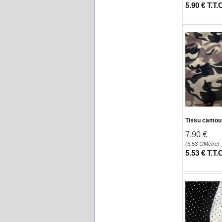
5
.90
€
T.T.
Tissu camou
7
.90
€
(5.53
€
/Mètre)
5
.53
€
T.T.