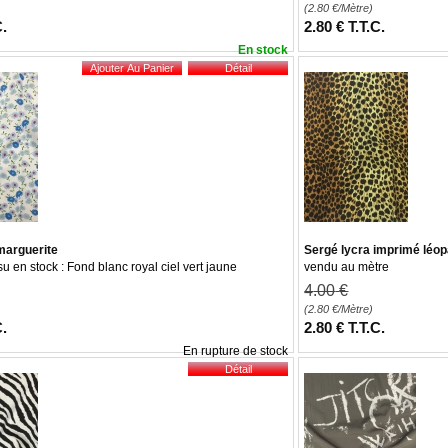
(2.80
€
/Mètre)
C.
2
.80
€
T.T.C.
En stock
marguerite
Sergé lycra imprimé léo
su en stock : Fond blanc royal ciel vert jaune
vendu au mètre
4
.00
€
(2.80
€
/Mètre)
C.
2
.80
€
T.T.C.
En rupture de stock