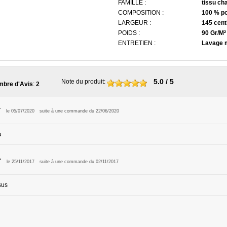
FAMILLE :
tissu ch
COMPOSITION :
100 % po
LARGEUR :
145 cent
POIDS :
90 Gr/M²
ENTRETIEN :
Lavage 
5.0
/ 5
Note du produit
:
bre d'Avis
:
2
.
le 05/07/2020
suite à une commande du 22/06/2020
u
.
le 25/11/2017
suite à une commande du 02/11/2017
sus