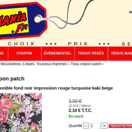
m
GE
COUPON
ÉVÉNEMENTIEL
TISSUS TISSÉS
TISSUS MAI
 Mousselines, Crèpes, Youryous Imprimés
Tissu crépon patch
épon patch
ponible fond noir impression rouge turquoise kaki beige
3
.00
€
(
2.10
€
/ Mètre)
2
.10
€
T.T.C.
En stock
Quantité