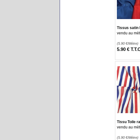
Tissus satin 
vendu au mètr
(5.90
€
/Mètre)
5
.90
€
T.T.
Tissu Toile 
vendu au mèt
(5.90
€
/Mètre)