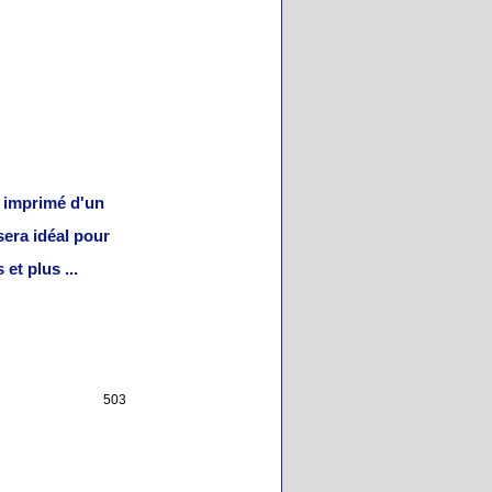
 imprimé d'un
 sera idéal pour
rs
et plus ...
503