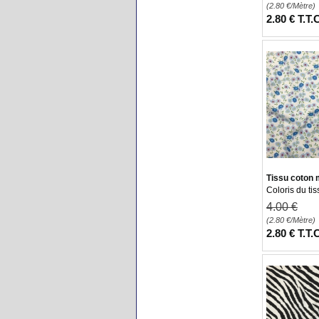
(2.80
€
/Mètre)
2
.80
€
T.T.
Tissu coton 
Coloris du tis
4
.00
€
(2.80
€
/Mètre)
2
.80
€
T.T.