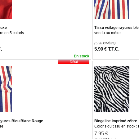
luxe
Tissu voilage rayures bl
e en 5 coloris
vendu au mètre
(5.90
€
/Mètre)
C.
5
.90
€
T.T.C.
En stock
rayures Bleu Blanc Rouge
Bingaline imprimé zèbre
re
Coloris du tissu en stock 
7
.95
€