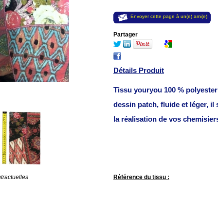
Envoyer cette page à un(e) ami(e)
Partager
Détails Produit
Tissu youryou 100 % polyester
dessin
patch, fluide et léger, il
la réalisation de vos chemisie
Référence du tissu :
tractuelles