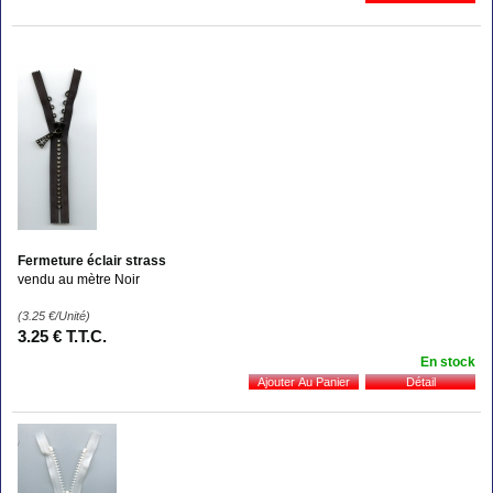
Fermeture éclair strass
vendu au mètre Noir
(3.25
€
/Unité)
3
.25
€
T.T.C.
En stock