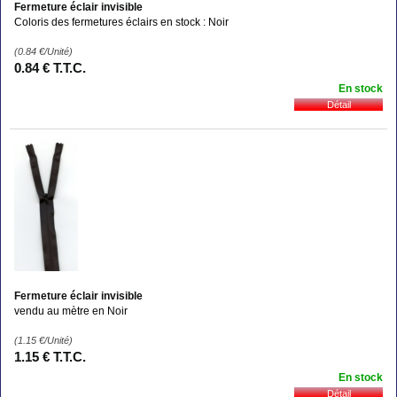
Fermeture éclair invisible
Coloris des fermetures éclairs en stock : Noir
(0.84
€
/Unité)
0
.84
€
T.T.C.
En stock
Fermeture éclair invisible
vendu au mètre en Noir
(1.15
€
/Unité)
1
.15
€
T.T.C.
En stock