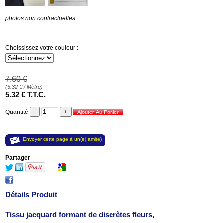
photos non contractuelles
Choississez votre couleur :
7
.60
€
(
5.32
€
/ Mètre)
5
.32
€
T.T.C.
Quantité
Envoyer cette page à un(e) ami(e)
Partager
Détails Produit
Tissu jacquard formant de discrètes fleurs,