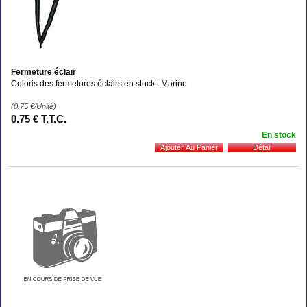
Fermeture éclair
Coloris des fermetures éclairs en stock : Marine
(0.75
€
/Unité)
0
.75
€
T.T.C.
En stock