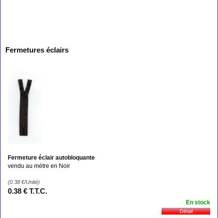
Fermetures éclairs
Fermeture éclair autobloquante
vendu au mètre en Noir
(0.38
€
/Unité)
0
.38
€
T.T.C.
En stock