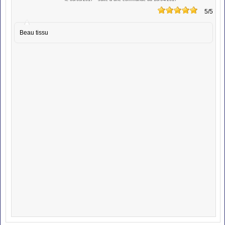
5
/5
Beau tissu