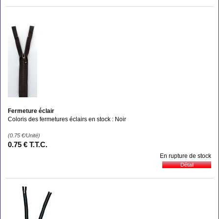
Fermeture éclair
Coloris des fermetures éclairs en stock : Noir
(0.75
€
/Unité)
0
.75
€
T.T.C.
En rupture de stock