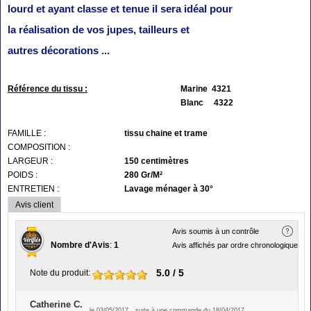
lourd et ayant classe et tenue il sera idéal pour
la réalisation de vos jupes, tailleurs et
autres décorations ...
Référence du tissu :
Marine 4321
Blanc 4322
FAMILLE :
tissu chaine et trame
COMPOSITION :
LARGEUR :
150 centimètres
POIDS :
280 Gr/M²
ENTRETIEN :
Lavage ménager à 30°
Avis client
Avis soumis à un contrôle
Nombre d'Avis
:
1
Avis affichés par ordre chronologique
5.0
/ 5
Note du produit
:
Catherine C.
le 03/05/2017
suite à une commande du 18/04/2017