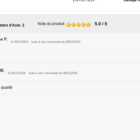
ENTRETIEN :
Lavage m
5.0
/ 5
Note du produit
:
bre d'Avis
:
2
e P.
le 29/01/2023
suite à une commande du 08/01/2023
 M.
le 03/12/2018
suite à une commande du 08/11/2018
 qualité