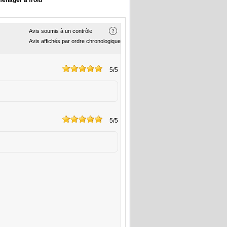
énager à froid
Avis soumis à un contrôle
Avis affichés par ordre chronologique
5
/5
5
/5