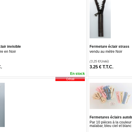
air invisible
Fermeture éclair strass
re en Noir
vendu au mètre Noir
(3.25
€
/Unité)
C.
3
.25
€
T.T.C.
En stock
Fermetures éclairs auto
Par 10 pièces à la couleur 
malabar, bleu ciel et blanc