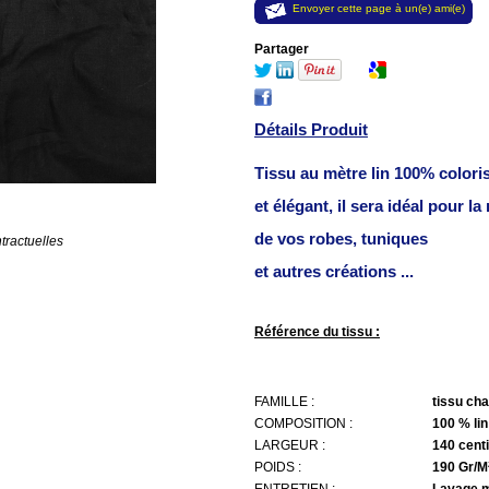
Envoyer cette page à un(e) ami(e)
Partager
Détails Produit
Tissu au mètre lin 100% coloris
et élégant, il sera idéal pour la
de vos robes, tuniques
tractuelles
et autres créations ...
Référence du tissu :
N
FAMILLE :
tissu cha
COMPOSITION :
100 % lin
LARGEUR :
140 cent
POIDS :
190 Gr/M