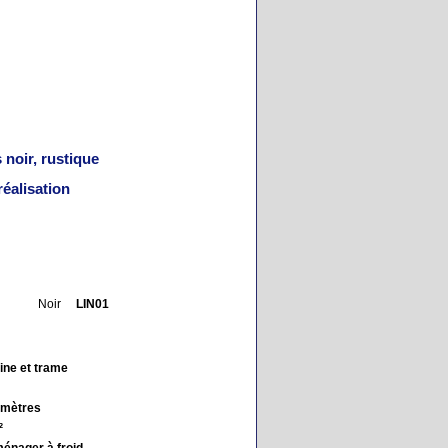
 noir, rustique
 réalisation
oir
LIN01
ine et trame
imètres
²