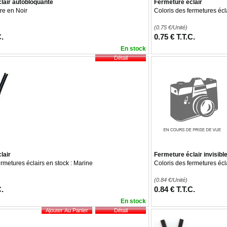
lair autobloquante
Fermeture éclair
re en Noir
Coloris des fermetures écla
(0.75
€
/Unité)
C.
0
.75
€
T.T.C.
En stock
lair
Fermeture éclair invisibl
ermetures éclairs en stock : Marine
Coloris des fermetures écla
(0.84
€
/Unité)
C.
0
.84
€
T.T.C.
En stock