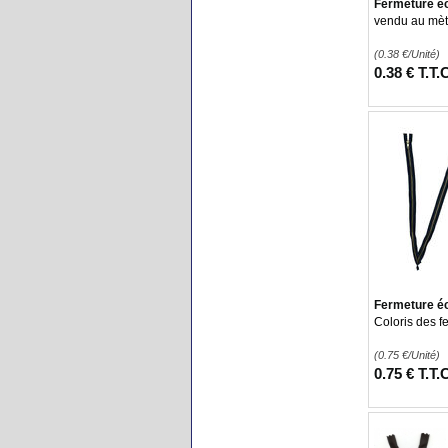
Fermeture éc
vendu au mèt
(0.38
€
/Unité)
0
.38
€
T.T.
Fermeture éc
Coloris des f
(0.75
€
/Unité)
0
.75
€
T.T.