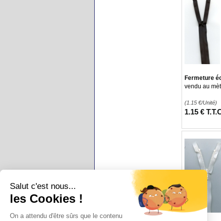
Fermeture écl
vendu au mèt
(1.15
€
/Unité)
1
.15
€
T.T.
Salut c'est nous...
les Cookies !
On a attendu d'être sûrs que le contenu