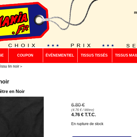
m
GE
COUPON
ÉVÉNEMENTIEL
TISSUS TISSÉS
TISSUS MAI
issu lin noir
noir
tre en Noir
6
.80
€
(
4.76
€
/ Mètre)
4
.76
€
T.T.C.
En rupture de stock