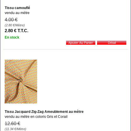
Tissu camouflé
vendu au mètre
4
.00
€
(2.80
€
/Mètre)
2
.80
€
T.T.C.
En stock
Tissu Jacquard Zig-Zag Ameublement au mètre
vendu au mètre en coloris Gris et Corail
12
.60
€
(11.34
€
/Mètre)