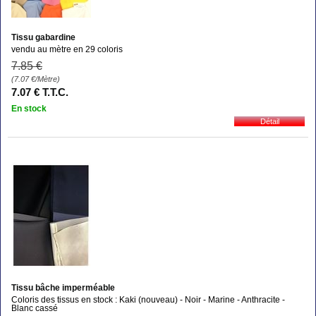
Tissu gabardine
vendu au mètre en 29 coloris
7
.85
€
(7.07
€
/Mètre)
7
.07
€
T.T.C.
En stock
Tissu bâche imperméable
Coloris des tissus en stock : Kaki (nouveau) - Noir - Marine - Anthracite -
Blanc cassé