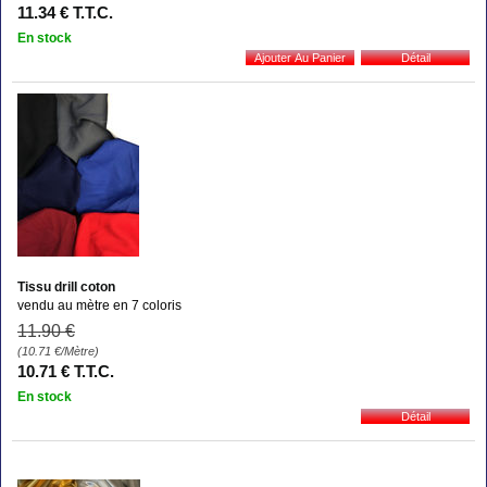
11
.34
€
T.T.C.
En stock
Tissu drill coton
vendu au mètre en 7 coloris
11
.90
€
(10.71
€
/Mètre)
10
.71
€
T.T.C.
En stock