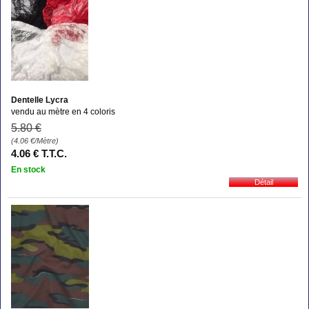
Dentelle Lycra
vendu au mètre en 4 coloris
5
.80
€
(4.06
€
/Mètre)
4
.06
€
T.T.C.
En stock