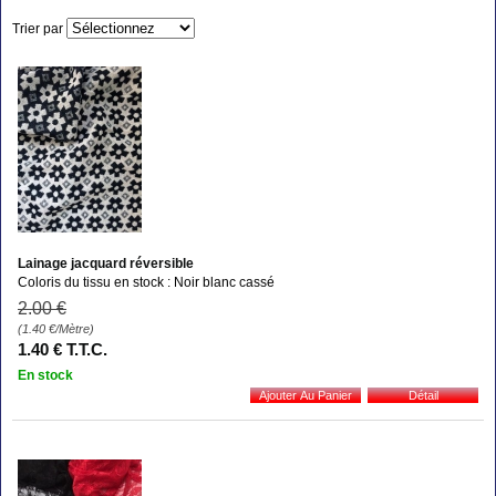
Trier par
Lainage jacquard réversible
Coloris du tissu en stock : Noir blanc cassé
2
.00
€
(1.40
€
/Mètre)
1
.40
€
T.T.C.
En stock