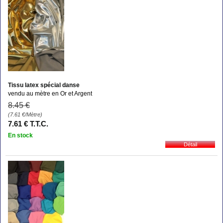
Tissu latex spécial danse
vendu au mètre en Or et Argent
8
.45
€
(7.61
€
/Mètre)
7
.61
€
T.T.C.
En stock