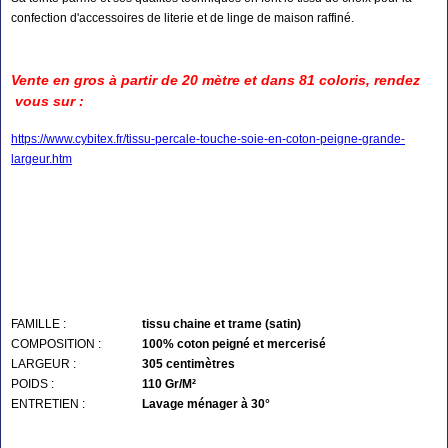
confection d'accessoires de literie et de linge de maison raffiné.
Vente en gros à partir de 20 mètre et dans 81 coloris,
rendez
vous sur :
https://www.cybitex.fr/tissu-percale-touche-soie-en-coton-peigne-grande-
largeur.htm
FAMILLE :
tissu chaine et trame (satin)
COMPOSITION :
100% coton peigné et mercerisé
LARGEUR :
305 centimètres
POIDS :
110 Gr/M²
ENTRETIEN :
Lavage ménager à 30°