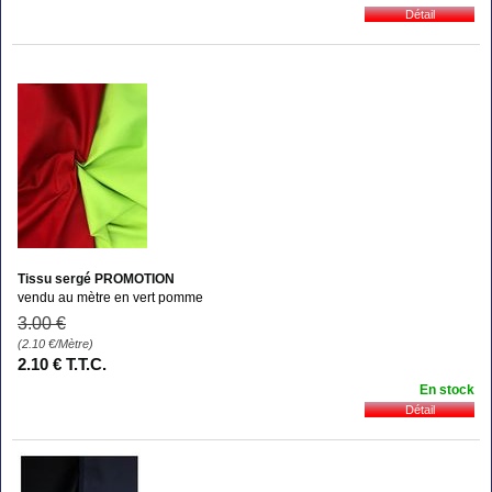
Tissu sergé PROMOTION
vendu au mètre en vert pomme
3
.00
€
(2.10
€
/Mètre)
2
.10
€
T.T.C.
En stock