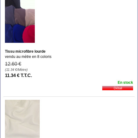
Tissu microfibre lourde
vendu au mètre en 8 coloris
12
.60
€
(11.34
€
/Mètre)
11
.34
€
T.T.C.
En stock