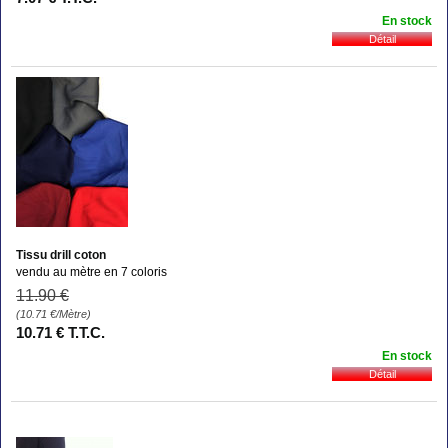
En stock
Tissu drill coton
vendu au mètre en 7 coloris
11
.90
€
(10.71
€
/Mètre)
10
.71
€
T.T.C.
En stock