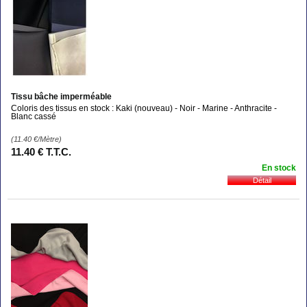
Tissu bâche imperméable
Coloris des tissus en stock : Kaki (nouveau) - Noir - Marine - Anthracite -
Blanc cassé
(11.40
€
/Mètre)
11
.40
€
T.T.C.
En stock