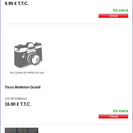
9
.99
€
T.T.C.
En stock
Tissu Molleton Gratté
(16.90
€
/Mètre)
16
.90
€
T.T.C.
En stock