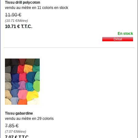
Tissu drill polycoton
vendu au mètre en 11 coloris en stock
11
.90
€
(10.71
€
/Mètre)
10
.71
€
T.T.C.
En stock
Tissu gabardine
vendu au mètre en 29 coloris
7
.85
€
(7.07
€
/Mètre)
7
.07
€
T.T.C.