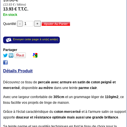
19
.90
€
(
13.93
€
/ Mètre)
13
.93
€
T.T.C.
En stock
Quantité
Envoyer cette page à un(e) ami(e)
Partager
Détails Produit
Découvrez ce tissu de
percale avec armure en satin de coton peigné et
mercerisé
, disponible
au mètre
dans une teinte
parme clair
.
Avec une largeur confortable de
305cm
et un grammage léger de
110g/m2
, ce
tissu facilite vos projets de linge de maison.
Grâce à l'éclat caractéristique du
coton mercerisé
et à l'armure satin ce support
apporte
douceur et résistance optimale mais aussi une grande brillance
.
Sa teinte parme et ses qualités techniques en font le tissu de choix pour la