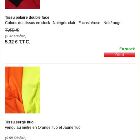
Tissu polaire double face
Coloris des tissus en stock : Noir/gris clair - Fuchsia/rose - Noir/rouge
7
.60
€
(5.32
€
/Mètre)
5
.32
€
T.T.C.
En stock
Tissu sergé fluo
vendu au mètre en Orange fluo et Jaune fluo
(9.99
€
/Mètre)