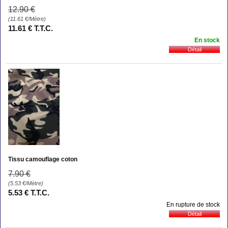
12
.90
€
(11.61
€
/Mètre)
11
.61
€
T.T.C.
En stock
Tissu camouflage coton
7
.90
€
(5.53
€
/Mètre)
5
.53
€
T.T.C.
En rupture de stock