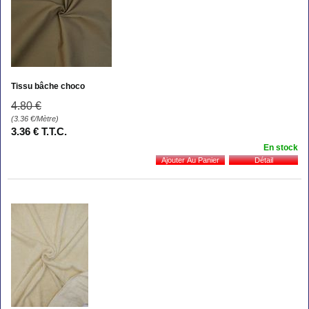
Tissu bâche choco
4
.80
€
(3.36
€
/Mètre)
3
.36
€
T.T.C.
En stock