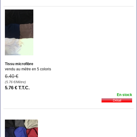
Tissu microfibre
vendu au mètre en 5 coloris
6
.40
€
(5.76
€
/Mètre)
5
.76
€
T.T.C.
En stock