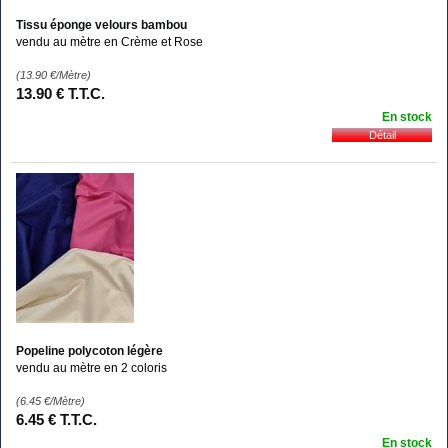
Tissu éponge velours bambou
vendu au mètre en Crème et Rose
(13.90
€
/Mètre)
13
.90
€
T.T.C.
En stock
Popeline polycoton légère
vendu au mètre en 2 coloris
(6.45
€
/Mètre)
6
.45
€
T.T.C.
En stock