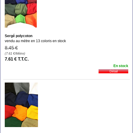
Sergé polycoton
vendu au mètre en 13 coloris en stock
8
.45
€
(7.61
€
/Mètre)
7
.61
€
T.T.C.
En stock