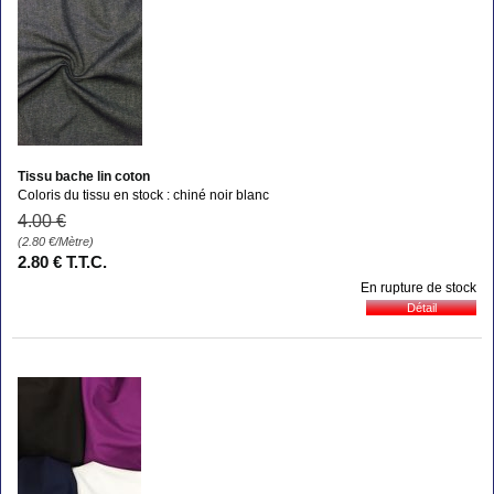
Tissu bache lin coton
Coloris du tissu en stock : chiné noir blanc
4
.00
€
(2.80
€
/Mètre)
2
.80
€
T.T.C.
En rupture de stock