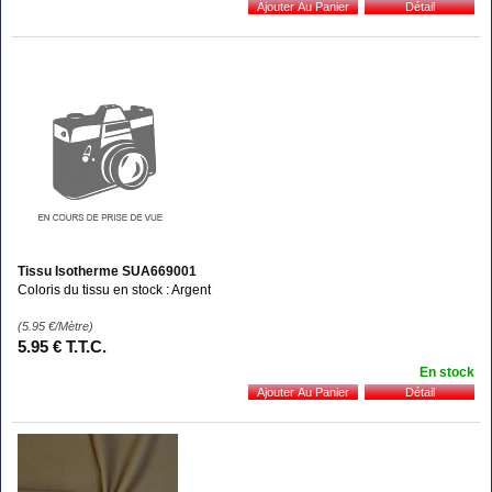
Tissu Isotherme SUA669001
Coloris du tissu en stock : Argent
(5.95
€
/Mètre)
5
.95
€
T.T.C.
En stock