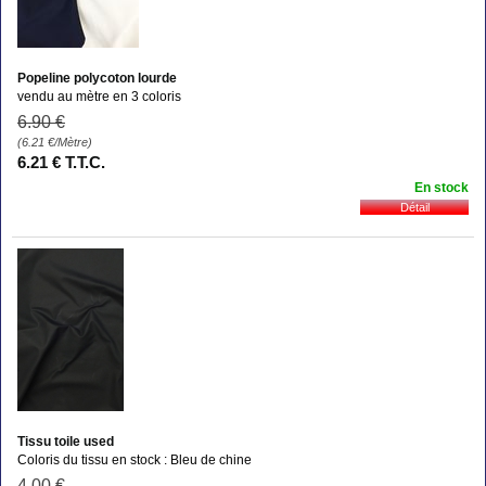
Popeline polycoton lourde
vendu au mètre en 3 coloris
6
.90
€
(6.21
€
/Mètre)
6
.21
€
T.T.C.
En stock
Tissu toile used
Coloris du tissu en stock : Bleu de chine
4
.00
€