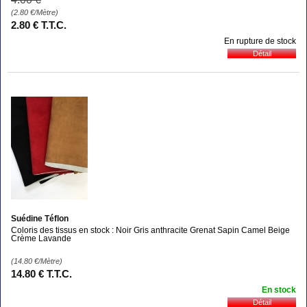
(2.80
€
/Mètre)
2
.80
€
T.T.C.
En rupture de stock
Suédine Téflon
Coloris des tissus en stock : Noir Gris anthracite Grenat Sapin Camel Beige
Crème Lavande
(14.80
€
/Mètre)
14
.80
€
T.T.C.
En stock