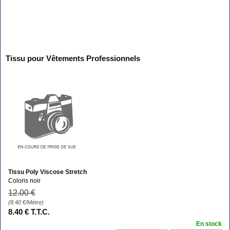
Tissu pour Vêtements Professionnels
Tissu Poly Viscose Stretch
Coloris noir
12
.00
€
(8.40
€
/Mètre)
8
.40
€
T.T.C.
En stock