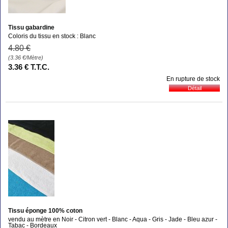
Tissu gabardine
Coloris du tissu en stock : Blanc
4
.80
€
(3.36
€
/Mètre)
3
.36
€
T.T.C.
En rupture de stock
Tissu éponge 100% coton
vendu au mètre en Noir - Citron vert - Blanc - Aqua - Gris - Jade - Bleu azur -
Tabac - Bordeaux