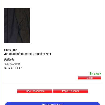
Tissu jean
vendu au mètre en Bleu foncé et Noir
9
.85
€
(8.87
€
/Mètre)
8
.87
€
T.T.C.
En stock
INFORMATIONS