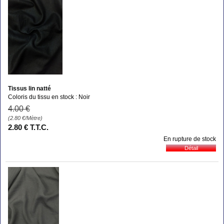
Tissus lin natté
Coloris du tissu en stock : Noir
4
.00
€
(2.80
€
/Mètre)
2
.80
€
T.T.C.
En rupture de stock