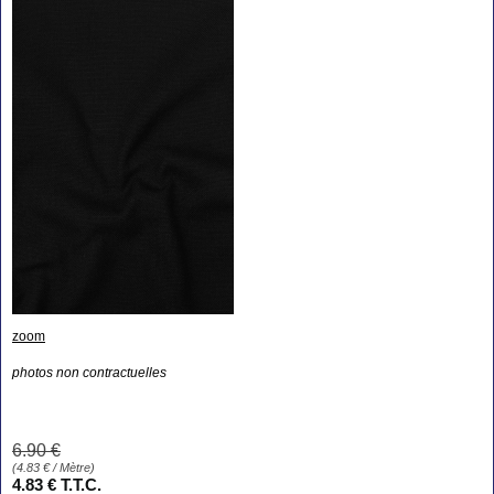
zoom
photos non contractuelles
6
.90
€
(
4.83
€
/ Mètre)
4
.83
€
T.T.C.