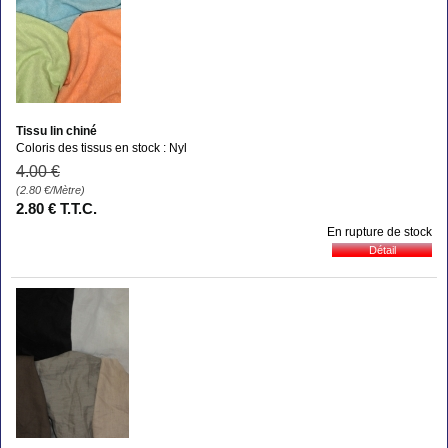
Tissu lin chiné
Coloris des tissus en stock : Nyl
4
.00
€
(2.80
€
/Mètre)
2
.80
€
T.T.C.
En rupture de stock