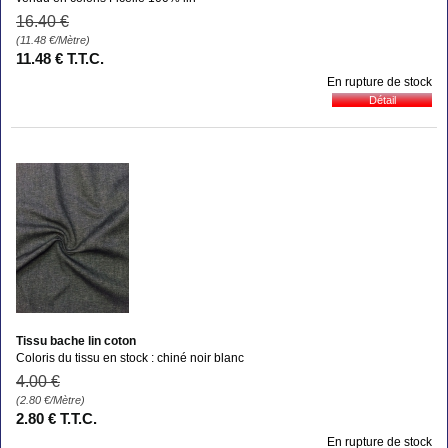
16
.40
€
(11.48
€
/Mètre)
11
.48
€
T.T.C.
En rupture de stock
Tissu bache lin coton
Coloris du tissu en stock : chiné noir blanc
4
.00
€
(2.80
€
/Mètre)
2
.80
€
T.T.C.
En rupture de stock