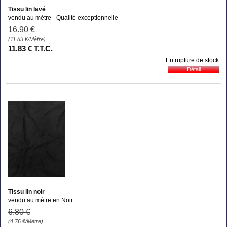
Tissu lin lavé
vendu au mètre - Qualité exceptionnelle
16
.90
€
(11.83
€
/Mètre)
11
.83
€
T.T.C.
En rupture de stock
Tissu lin noir
vendu au mètre en Noir
6
.80
€
(4.76
€
/Mètre)