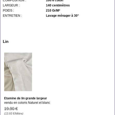
COMPOSITION :
100% coton
LARGEUR :
140 centimètres
POIDS :
210 Gr/M²
ENTRETIEN :
Lavage ménager à 30°
Lin
Etamine de lin grande largeur
vendu en coloris Naturel et blanc
19
.90
€
(13.93
€
/Mètre)