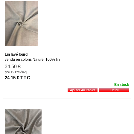
Lin lavé lourd
vendu en coloris Naturel 100% lin
34
.50
€
(24.15
€
/Mètre)
24
.15
€
T.T.C.
En stock