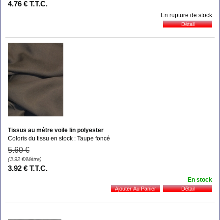
4
.76
€
T.T.C.
En rupture de stock
Tissus au mètre voile lin polyester
Coloris du tissu en stock : Taupe foncé
5
.60
€
(3.92
€
/Mètre)
3
.92
€
T.T.C.
En stock