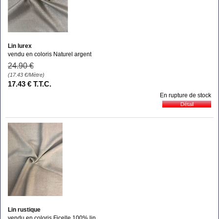
Lin lurex
vendu en coloris Naturel argent
24
.90
€
(17.43
€
/Mètre)
17
.43
€
T.T.C.
En rupture de stock
Lin rustique
vendu en coloris Ficelle 100% lin