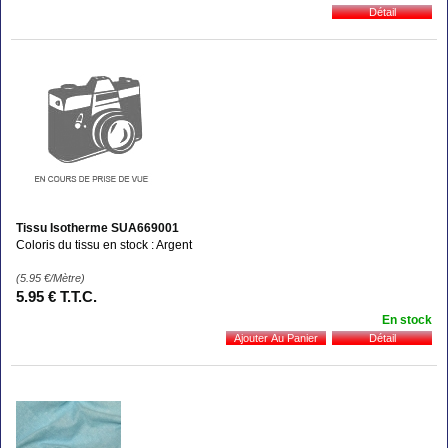
Tissu Isotherme SUA669001
Coloris du tissu en stock : Argent
(5.95
€
/Mètre)
5
.95
€
T.T.C.
En stock