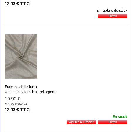
13
.93
€
T.T.C.
En rupture de stock
Etamine de lin lurex
vendu en coloris Naturel argent
19
.90
€
(13.93
€
/Mètre)
13
.93
€
T.T.C.
En stock