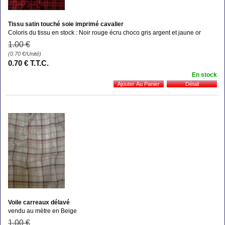
Tissu satin touché soie imprimé cavalier
Coloris du tissu en stock : Noir rouge écru choco gris argent et jaune or
1
.00
€
(0.70
€
/Unité)
0
.70
€
T.T.C.
En stock
Voile carreaux délavé
vendu au mètre en Beige
1
.00
€