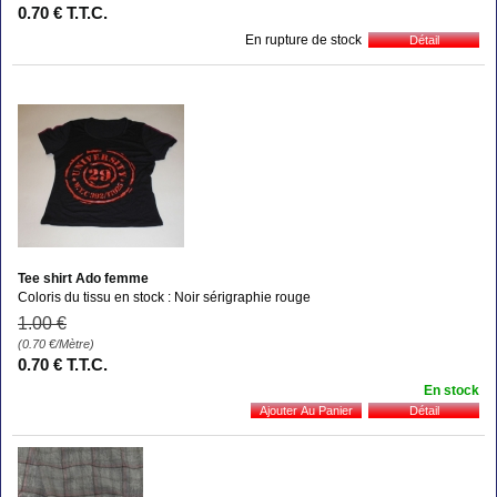
0
.70
€
T.T.C.
En rupture de stock
Tee shirt Ado femme
Coloris du tissu en stock : Noir sérigraphie rouge
1
.00
€
(0.70
€
/Mètre)
0
.70
€
T.T.C.
En stock