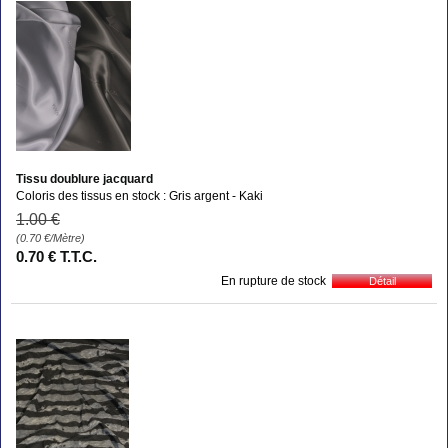
Tissu doublure jacquard
Coloris des tissus en stock : Gris argent - Kaki
1
.00
€
(0.70
€
/Mètre)
0
.70
€
T.T.C.
En rupture de stock