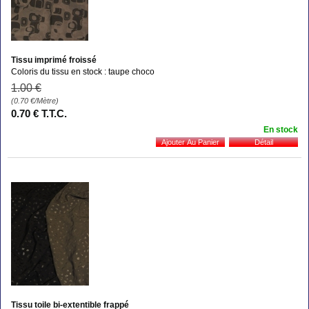
Tissu imprimé froissé
Coloris du tissu en stock : taupe choco
1
.00
€
(0.70
€
/Mètre)
0
.70
€
T.T.C.
En stock
Tissu toile bi-extentible frappé