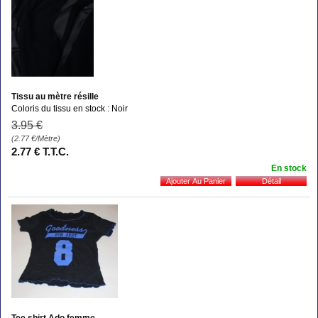
Tissu au mètre résille
Coloris du tissu en stock : Noir
3
.95
€
(2.77
€
/Mètre)
2
.77
€
T.T.C.
En stock
Tee shirt Ado femme