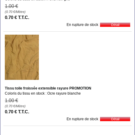
1
.00
€
(0.70
€
/Mètre)
0
.70
€
T.T.C.
En rupture de stock
Tissu toile froissée extensible rayure PROMOTION
Coloris du tissu en stock : Ocre rayure blanche
1
.00
€
(0.70
€
/Mètre)
0
.70
€
T.T.C.
En rupture de stock