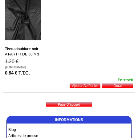
Tissu doublure noir
A PARTIR DE 30 Mts
1
.20
€
(0.84
€
/Mètre)
0
.84
€
T.T.C.
En stock
INFORMATIONS
Blog
Articles de presse