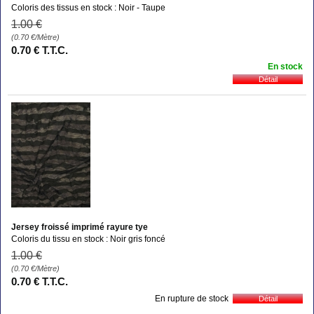
Coloris des tissus en stock : Noir - Taupe
1
.00
€
(0.70
€
/Mètre)
0
.70
€
T.T.C.
En stock
Jersey froissé imprimé rayure tye
Coloris du tissu en stock : Noir gris foncé
1
.00
€
(0.70
€
/Mètre)
0
.70
€
T.T.C.
En rupture de stock