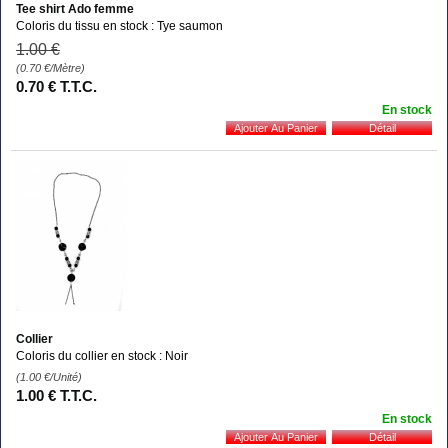
Tee shirt Ado femme
Coloris du tissu en stock : Tye saumon
1
.00
€
(0.70
€
/Mètre)
0
.70
€
T.T.C.
En stock
Collier
Coloris du collier en stock : Noir
(1.00
€
/Unité)
1
.00
€
T.T.C.
En stock