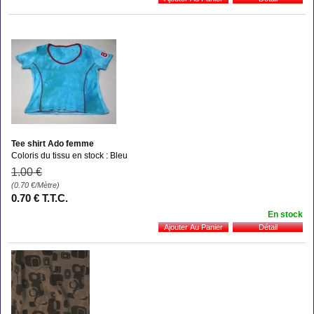
Tee shirt Ado femme
Coloris du tissu en stock : Bleu
1
.00
€
(0.70
€
/Mètre)
0
.70
€
T.T.C.
En stock