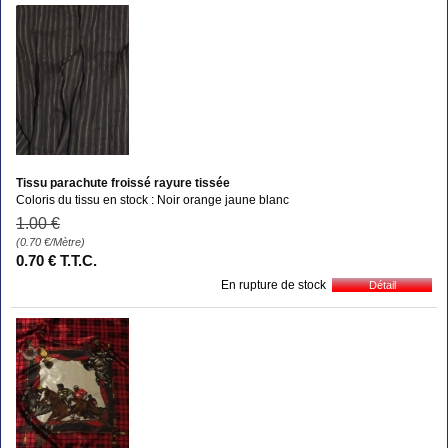
Tissu parachute froissé rayure tissée
Coloris du tissu en stock : Noir orange jaune blanc
1
.00
€
(0.70
€
/Mètre)
0
.70
€
T.T.C.
En rupture de stock