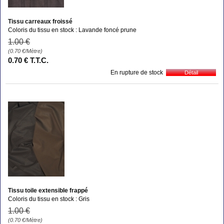
Tissu carreaux froissé
Coloris du tissu en stock : Lavande foncé prune
1
.00
€
(0.70
€
/Mètre)
0
.70
€
T.T.C.
En rupture de stock
Tissu toile extensible frappé
Coloris du tissu en stock : Gris
1
.00
€
(0.70
€
/Mètre)