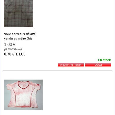
Voile carreaux délavé
vendu au mètre Gris
1
.00
€
(0.70
€
/Mètre)
0
.70
€
T.T.C.
En stock