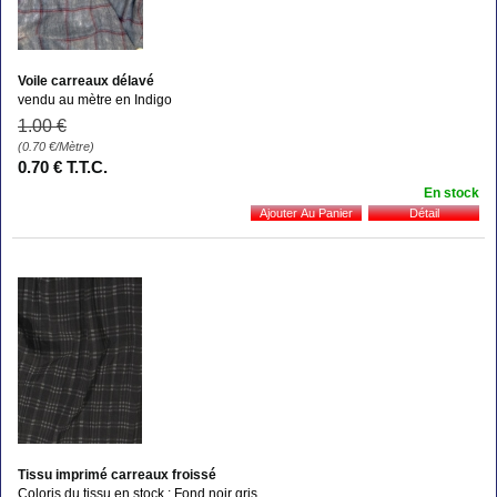
Voile carreaux délavé
vendu au mètre en Indigo
1
.00
€
(0.70
€
/Mètre)
0
.70
€
T.T.C.
En stock
Tissu imprimé carreaux froissé
Coloris du tissu en stock : Fond noir gris