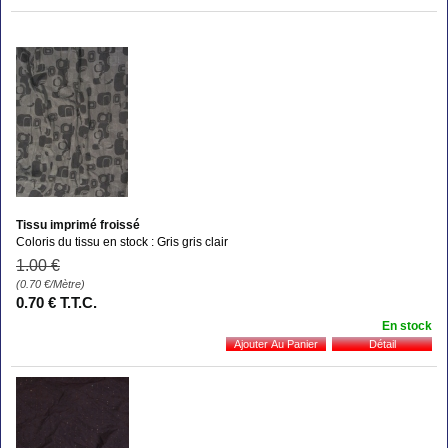
Tissu imprimé froissé
Coloris du tissu en stock : Gris gris clair
1
.00
€
(0.70
€
/Mètre)
0
.70
€
T.T.C.
En stock