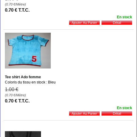
(0.70
€
/Mètre)
0
.70
€
T.T.C.
En stock
Tee shirt Ado femme
Coloris du tissu en stock : Bleu
1
.00
€
(0.70
€
/Mètre)
0
.70
€
T.T.C.
En stock