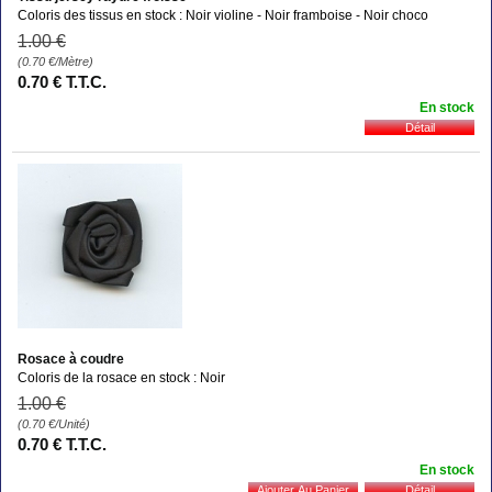
Coloris des tissus en stock : Noir violine - Noir framboise - Noir choco
1
.00
€
(0.70
€
/Mètre)
0
.70
€
T.T.C.
En stock
Rosace à coudre
Coloris de la rosace en stock : Noir
1
.00
€
(0.70
€
/Unité)
0
.70
€
T.T.C.
En stock