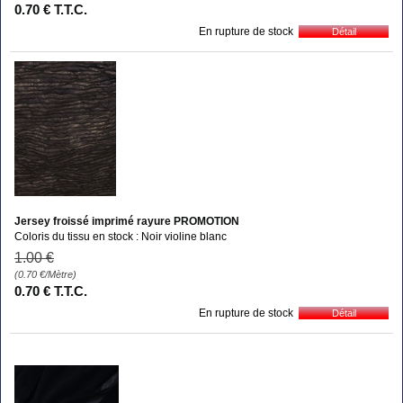
0
.70
€
T.T.C.
En rupture de stock
Jersey froissé imprimé rayure PROMOTION
Coloris du tissu en stock : Noir violine blanc
1
.00
€
(0.70
€
/Mètre)
0
.70
€
T.T.C.
En rupture de stock