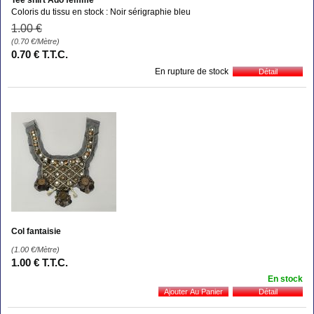
Coloris du tissu en stock : Noir sérigraphie bleu
1
.00
€
(0.70
€
/Mètre)
0
.70
€
T.T.C.
En rupture de stock
Col fantaisie
(1.00
€
/Mètre)
1
.00
€
T.T.C.
En stock