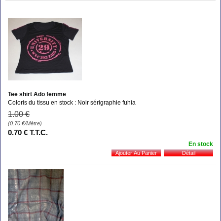
Tee shirt Ado femme
Coloris du tissu en stock : Noir sérigraphie fuhia
1
.00
€
(0.70
€
/Mètre)
0
.70
€
T.T.C.
En stock