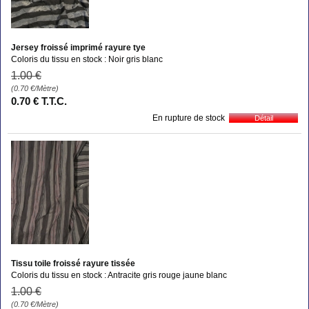
Jersey froissé imprimé rayure tye
Coloris du tissu en stock : Noir gris blanc
1
.00
€
(0.70
€
/Mètre)
0
.70
€
T.T.C.
En rupture de stock
Tissu toile froissé rayure tissée
Coloris du tissu en stock : Antracite gris rouge jaune blanc
1
.00
€
(0.70
€
/Mètre)