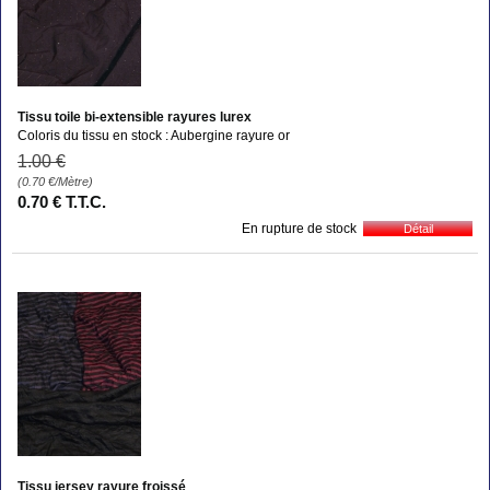
Tissu toile bi-extensible rayures lurex
Coloris du tissu en stock : Aubergine rayure or
1
.00
€
(0.70
€
/Mètre)
0
.70
€
T.T.C.
En rupture de stock
Tissu jersey rayure froissé