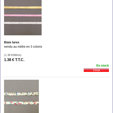
Biais lurex
vendu au mètre en 3 coloris
(1.38
€
/Mètre)
1
.38
€
T.T.C.
En stock