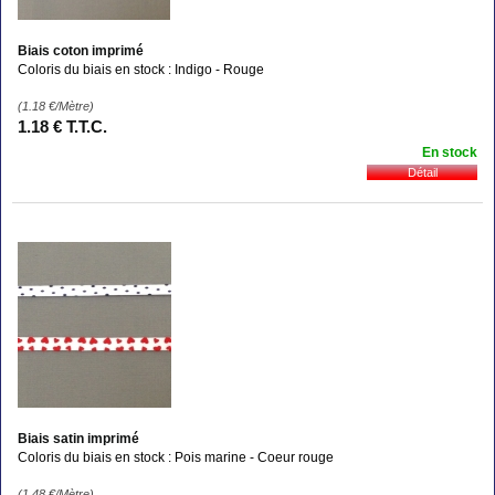
Biais coton imprimé
Coloris du biais en stock : Indigo - Rouge
(1.18
€
/Mètre)
1
.18
€
T.T.C.
En stock
Biais satin imprimé
Coloris du biais en stock : Pois marine - Coeur rouge
(1.48
€
/Mètre)