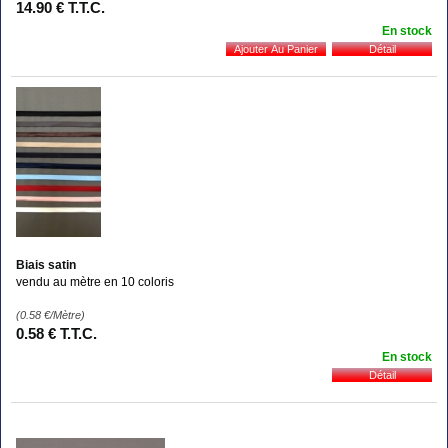
14
.90
€
T.T.C.
En stock
Biais satin
vendu au mètre en 10 coloris
(0.58
€
/Mètre)
0
.58
€
T.T.C.
En stock