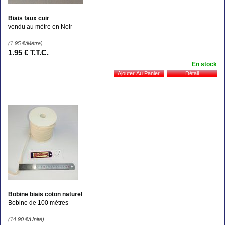
Biais faux cuir
vendu au mètre en Noir
(1.95
€
/Mètre)
1
.95
€
T.T.C.
En stock
Bobine biais coton naturel
Bobine de 100 mètres
(14.90
€
/Unité)