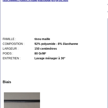
http://www.cybitex.fr/tulle-elastique-en-gros.htm
FAMILLE :
tissu maille
COMPOSITION :
92% polyamide - 8% élasthanne
LARGEUR :
150 centimètres
POIDS :
80 Gr/M²
ENTRETIEN :
Lavage ménager à 30°
Biais