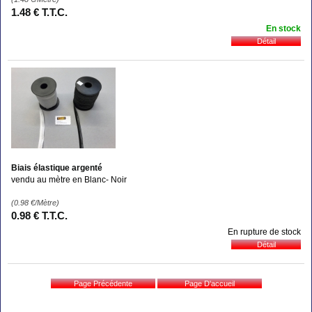
1
.48
€
T.T.C.
En stock
Biais élastique argenté
vendu au mètre en Blanc- Noir
(0.98
€
/Mètre)
0
.98
€
T.T.C.
En rupture de stock